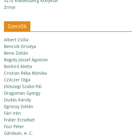
SZTE Klebelsberg Könyvtár
Zrínyi
Szerzők
Albert Csilla
Bencsik Orsolya
Bene Zoltán
Bogoly József Ágoston
Borbíró Aletta
Cristian Réka Mónika
Czilczer Olga
Diószegi Szabó Pál
Dragomán György
Dudás Károly
Egressy Zoltán
Fári Irén
Fráter Erzsébet
Füzi Péter
Gărdean, A. C.