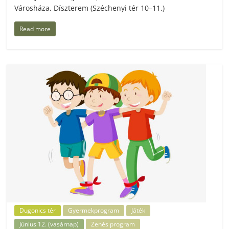
Városháza, Díszterem (Széchenyi tér 10–11.)
Read more
Dugonics tér
Gyermekprogram
Játék
Június 12. (vasárnap)
Zenés program