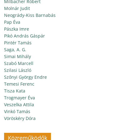
Milbacher Róbert
Molnár Judit
Neogrády-Kiss Barnabás
Pap Éva
Pászka Imre
Pikó András Gáspár
Pintér Tamás
Saga, A. G.
Simai Mihály
Szabó Marcell
Szilasi László
Szőnyi György Endre
Temesi Ferenc
Tisza Kata
Trogmayer Éva
Veszelka Attila
Vinkó Tamás
Vöröskéry Dóra
Közreműködők