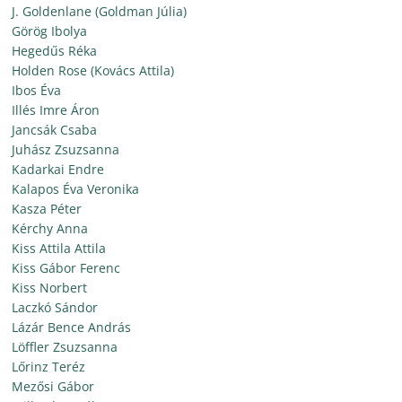
J. Goldenlane (Goldman Júlia)
Görög Ibolya
Hegedűs Réka
Holden Rose (Kovács Attila)
Ibos Éva
Illés Imre Áron
Jancsák Csaba
Juhász Zsuzsanna
Kadarkai Endre
Kalapos Éva Veronika
Kasza Péter
Kérchy Anna
Kiss Attila Attila
Kiss Gábor Ferenc
Kiss Norbert
Laczkó Sándor
Lázár Bence András
Löffler Zsuzsanna
Lőrinz Teréz
Mezősi Gábor