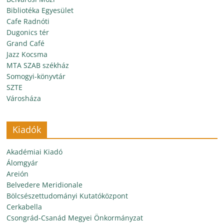
Bibliotéka Egyesület
Cafe Radnóti
Dugonics tér
Grand Café
Jazz Kocsma
MTA SZAB székház
Somogyi-könyvtár
SZTE
Városháza
Kiadók
Akadémiai Kiadó
Álomgyár
Areión
Belvedere Meridionale
Bölcsészettudományi Kutatóközpont
Cerkabella
Csongrád-Csanád Megyei Önkormányzat