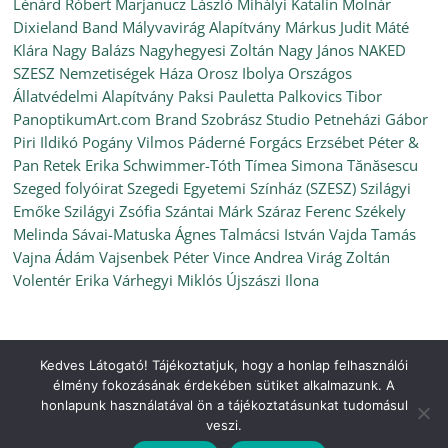
Lénárd Róbert
Marjanucz László
Mihályi Katalin
Molnár
Dixieland Band
Mályvavirág Alapítvány
Márkus Judit
Máté
Klára
Nagy Balázs
Nagyhegyesi Zoltán
Nagy János
NAKED
SZESZ
Nemzetiségek Háza
Orosz Ibolya
Országos
Állatvédelmi Alapítvány
Paksi Pauletta
Palkovics Tibor
PanoptikumArt.com Brand Szobrász Studio
Petneházi Gábor
Piri Ildikó
Pogány Vilmos
Páderné Forgács Erzsébet
Péter &
Pan
Retek Erika
Schwimmer-Tóth Tímea
Simona Tănăsescu
Szeged folyóirat
Szegedi Egyetemi Színház (SZESZ)
Szilágyi
Emőke
Szilágyi Zsófia
Szántai Márk
Száraz Ferenc
Székely
Melinda
Sávai-Matuska Ágnes
Talmácsi István
Vajda Tamás
Vajna Ádám
Vajsenbek Péter
Vince Andrea
Virág Zoltán
Volentér Erika
Várhegyi Miklós
Újszászi Ilona
Kedves Látogató! Tájékoztatjuk, hogy a honlap felhasználói
Copyright © 2026
Ünnepi Könyvhét Szeged, 2022. június
. All
élmény fokozásának érdekében sütiket alkalmazunk. A
rights reserved.
honlapunk használatával ön a tájékoztatásunkat tudomásul
Theme:
ColorMag
by ThemeGrill. Powered by
WordPress
.
veszi.