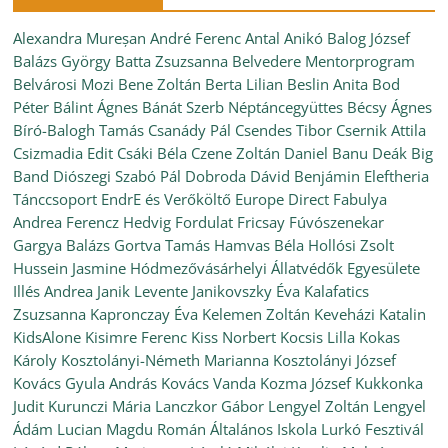
Alexandra Mureșan
André Ferenc
Antal Anikó
Balog József
Balázs György
Batta Zsuzsanna
Belvedere Mentorprogram
Belvárosi Mozi
Bene Zoltán
Berta Lilian
Beslin Anita
Bod
Péter
Bálint Ágnes
Bánát Szerb Néptáncegyüttes
Bécsy Ágnes
Bíró-Balogh Tamás
Csanády Pál
Csendes Tibor
Csernik Attila
Csizmadia Edit
Csáki Béla
Czene Zoltán
Daniel Banu
Deák Big
Band
Diószegi Szabó Pál
Dobroda
Dávid Benjámin
Eleftheria
Tánccsoport
EndrE és Verőköltő
Europe Direct
Fabulya
Andrea
Ferencz Hedvig
Fordulat
Fricsay Fúvószenekar
Gargya Balázs
Gortva Tamás
Hamvas Béla
Hollósi Zsolt
Hussein Jasmine
Hódmezővásárhelyi Állatvédők Egyesülete
Illés Andrea
Janik Levente
Janikovszky Éva
Kalafatics
Zsuzsanna
Kapronczay Éva
Kelemen Zoltán
Keveházi Katalin
KidsAlone
Kisimre Ferenc
Kiss Norbert
Kocsis Lilla
Kokas
Károly
Kosztolányi-Németh Marianna
Kosztolányi József
Kovács Gyula András
Kovács Vanda
Kozma József
Kukkonka
Judit
Kurunczi Mária
Lanczkor Gábor
Lengyel Zoltán
Lengyel
Ádám
Lucian Magdu Román Általános Iskola
Lurkó Fesztivál