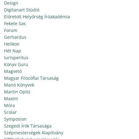
Design
Digitanart Stúdió
Előretolt Helyőrség Íróakadémia
Fekete Sas
Forum
Gerhardus
Helikon
Hét Nap
Iurisperitus
Könyv Guru
Magvető
Magyar Filozófiai Társaság
Manó Könyvek
Martin Opitz
Maxim
Móra
Scolar
Symposion
Szegedi Írók Társasága
Szépmesterségek Alapítvány