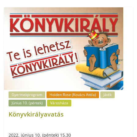
Gyermekprogram
Holden Rose (Kovács Attila)
Játék
Június 10. (péntek)
Városháza
Könyvkirályavatás
2022. június 10. (péntek) 15.30