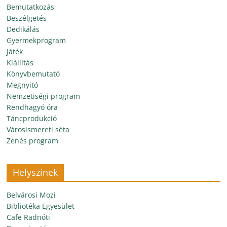
Bemutatkozás
Beszélgetés
Dedikálás
Gyermekprogram
Játék
Kiállítás
Könyvbemutató
Megnyitó
Nemzetiségi program
Rendhagyó óra
Táncprodukció
Városismereti séta
Zenés program
Helyszínek
Belvárosi Mozi
Bibliotéka Egyesület
Cafe Radnóti