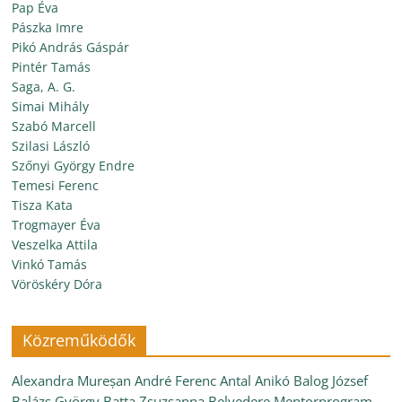
Pap Éva
Pászka Imre
Pikó András Gáspár
Pintér Tamás
Saga, A. G.
Simai Mihály
Szabó Marcell
Szilasi László
Szőnyi György Endre
Temesi Ferenc
Tisza Kata
Trogmayer Éva
Veszelka Attila
Vinkó Tamás
Vöröskéry Dóra
Közreműködők
Alexandra Mureșan
André Ferenc
Antal Anikó
Balog József
Balázs György
Batta Zsuzsanna
Belvedere Mentorprogram