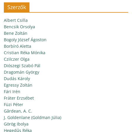
Szerzők
Albert Csilla
Bencsik Orsolya
Bene Zoltán
Bogoly József Ágoston
Borbíró Aletta
Cristian Réka Mónika
Czilczer Olga
Diószegi Szabó Pál
Dragomán György
Dudás Károly
Egressy Zoltán
Fári Irén
Fráter Erzsébet
Füzi Péter
Gărdean, A. C.
J. Goldenlane (Goldman Júlia)
Görög Ibolya
Hegedűs Réka