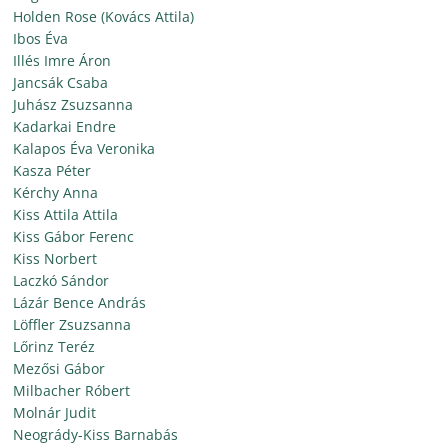
Holden Rose (Kovács Attila)
Ibos Éva
Illés Imre Áron
Jancsák Csaba
Juhász Zsuzsanna
Kadarkai Endre
Kalapos Éva Veronika
Kasza Péter
Kérchy Anna
Kiss Attila Attila
Kiss Gábor Ferenc
Kiss Norbert
Laczkó Sándor
Lázár Bence András
Löffler Zsuzsanna
Lőrinz Teréz
Mezősi Gábor
Milbacher Róbert
Molnár Judit
Neogrády-Kiss Barnabás