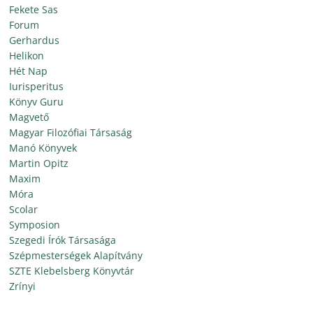
Fekete Sas
Forum
Gerhardus
Helikon
Hét Nap
Iurisperitus
Könyv Guru
Magvető
Magyar Filozófiai Társaság
Manó Könyvek
Martin Opitz
Maxim
Móra
Scolar
Symposion
Szegedi Írók Társasága
Szépmesterségek Alapítvány
SZTE Klebelsberg Könyvtár
Zrínyi