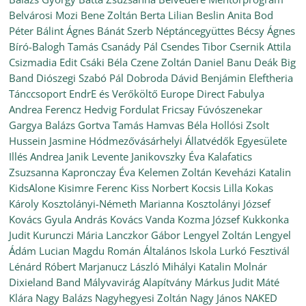
Belvárosi Mozi
Bene Zoltán
Berta Lilian
Beslin Anita
Bod
Péter
Bálint Ágnes
Bánát Szerb Néptáncegyüttes
Bécsy Ágnes
Bíró-Balogh Tamás
Csanády Pál
Csendes Tibor
Csernik Attila
Csizmadia Edit
Csáki Béla
Czene Zoltán
Daniel Banu
Deák Big
Band
Diószegi Szabó Pál
Dobroda
Dávid Benjámin
Eleftheria
Tánccsoport
EndrE és Verőköltő
Europe Direct
Fabulya
Andrea
Ferencz Hedvig
Fordulat
Fricsay Fúvószenekar
Gargya Balázs
Gortva Tamás
Hamvas Béla
Hollósi Zsolt
Hussein Jasmine
Hódmezővásárhelyi Állatvédők Egyesülete
Illés Andrea
Janik Levente
Janikovszky Éva
Kalafatics
Zsuzsanna
Kapronczay Éva
Kelemen Zoltán
Keveházi Katalin
KidsAlone
Kisimre Ferenc
Kiss Norbert
Kocsis Lilla
Kokas
Károly
Kosztolányi-Németh Marianna
Kosztolányi József
Kovács Gyula András
Kovács Vanda
Kozma József
Kukkonka
Judit
Kurunczi Mária
Lanczkor Gábor
Lengyel Zoltán
Lengyel
Ádám
Lucian Magdu Román Általános Iskola
Lurkó Fesztivál
Lénárd Róbert
Marjanucz László
Mihályi Katalin
Molnár
Dixieland Band
Mályvavirág Alapítvány
Márkus Judit
Máté
Klára
Nagy Balázs
Nagyhegyesi Zoltán
Nagy János
NAKED