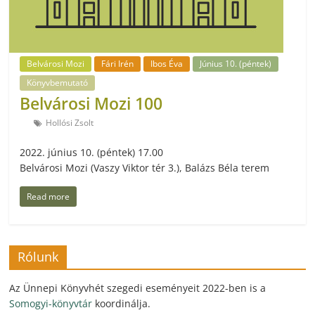
Belvárosi Mozi
Fári Irén
Ibos Éva
Június 10. (péntek)
Könyvbemutató
Belvárosi Mozi 100
Hollósi Zsolt
2022. június 10. (péntek) 17.00
Belvárosi Mozi (Vaszy Viktor tér 3.), Balázs Béla terem
Read more
Rólunk
Az Ünnepi Könyvhét szegedi eseményeit 2022-ben is a
Somogyi-könyvtár
koordinálja.