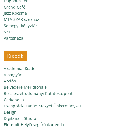
Dugonics tér
Grand Café
Jazz Kocsma
MTA SZAB székház
Somogyi-könyvtár
SZTE
Városháza
Kiadók
Akadémiai Kiadó
Álomgyár
Areión
Belvedere Meridionale
Bölcsészettudományi Kutatóközpont
Cerkabella
Csongrád-Csanád Megyei Önkormányzat
Design
Digitanart Stúdió
Előretolt Helyőrség Íróakadémia