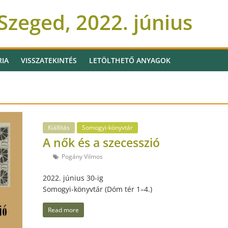
zeged, 2022. június
RIA
VISSZATEKINTÉS
LETÖLTHETŐ ANYAGOK
Kiállítás
Somogyi-könyvtár
A nők és a szecesszió
Pogány Vilmos
2022. június 30-ig
Somogyi-könyvtár (Dóm tér 1–4.)
Read more