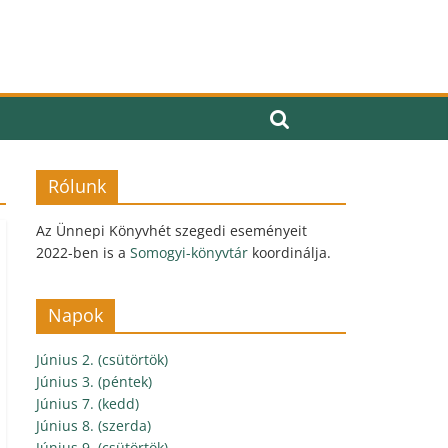
Rólunk
Az Ünnepi Könyvhét szegedi eseményeit
2022-ben is a
Somogyi-könyvtár
koordinálja.
Napok
Június 2. (csütörtök)
Június 3. (péntek)
Június 7. (kedd)
Június 8. (szerda)
Június 9. (csütörtök)