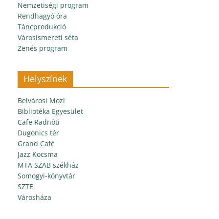
Nemzetiségi program
Rendhagyó óra
Táncprodukció
Városismereti séta
Zenés program
Helyszínek
Belvárosi Mozi
Bibliotéka Egyesület
Cafe Radnóti
Dugonics tér
Grand Café
Jazz Kocsma
MTA SZAB székház
Somogyi-könyvtár
SZTE
Városháza