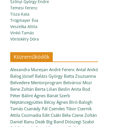
Szőnyi György Endre
Temesi Ferenc
Tisza Kata
Trogmayer Éva
Veszelka Attila
Vinkó Tamás
Vöröskéry Dóra
Közreműködők
Alexandra Mureșan
André Ferenc
Antal Anikó
Balog József
Balázs György
Batta Zsuzsanna
Belvedere Mentorprogram
Belvárosi Mozi
Bene Zoltán
Berta Lilian
Beslin Anita
Bod
Péter
Bálint Ágnes
Bánát Szerb
Néptáncegyüttes
Bécsy Ágnes
Bíró-Balogh
Tamás
Csanády Pál
Csendes Tibor
Csernik
Attila
Csizmadia Edit
Csáki Béla
Czene Zoltán
Daniel Banu
Deák Big Band
Diószegi Szabó