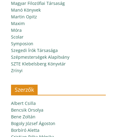
Magyar Filozófiai Társaság
Manó Könyvek
Martin Opitz
Maxim
Móra
Scolar
Symposion
Szegedi Írók Társasága
Szépmesterségek Alapítvány
SZTE Klebelsberg Könyvtár
Zrínyi
Szerzők
Albert Csilla
Bencsik Orsolya
Bene Zoltán
Bogoly József Ágoston
Borbíró Aletta
Cristian Réka Mónika