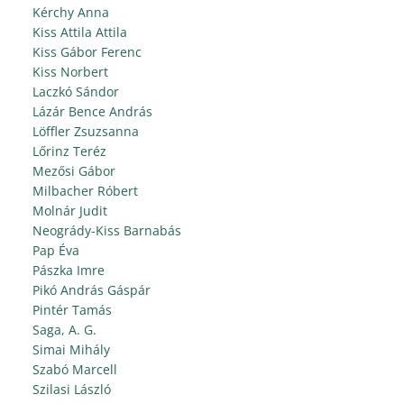
Kérchy Anna
Kiss Attila Attila
Kiss Gábor Ferenc
Kiss Norbert
Laczkó Sándor
Lázár Bence András
Löffler Zsuzsanna
Lőrinz Teréz
Mezősi Gábor
Milbacher Róbert
Molnár Judit
Neogrády-Kiss Barnabás
Pap Éva
Pászka Imre
Pikó András Gáspár
Pintér Tamás
Saga, A. G.
Simai Mihály
Szabó Marcell
Szilasi László