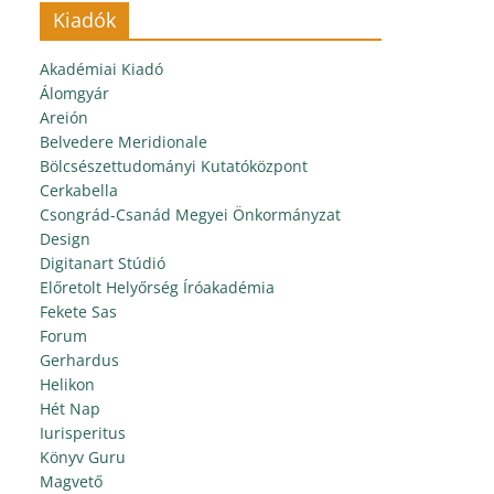
Kiadók
Akadémiai Kiadó
Álomgyár
Areión
Belvedere Meridionale
Bölcsészettudományi Kutatóközpont
Cerkabella
Csongrád-Csanád Megyei Önkormányzat
Design
Digitanart Stúdió
Előretolt Helyőrség Íróakadémia
Fekete Sas
Forum
Gerhardus
Helikon
Hét Nap
Iurisperitus
Könyv Guru
Magvető