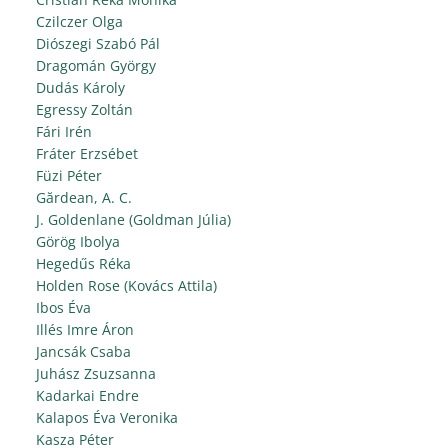
Czilczer Olga
Diószegi Szabó Pál
Dragomán György
Dudás Károly
Egressy Zoltán
Fári Irén
Fráter Erzsébet
Füzi Péter
Gărdean, A. C.
J. Goldenlane (Goldman Júlia)
Görög Ibolya
Hegedűs Réka
Holden Rose (Kovács Attila)
Ibos Éva
Illés Imre Áron
Jancsák Csaba
Juhász Zsuzsanna
Kadarkai Endre
Kalapos Éva Veronika
Kasza Péter