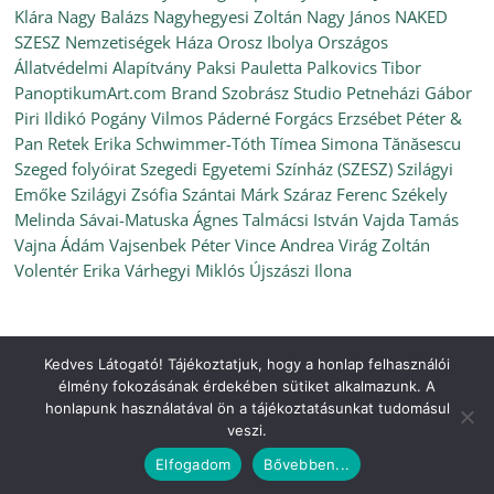
Klára
Nagy Balázs
Nagyhegyesi Zoltán
Nagy János
NAKED
SZESZ
Nemzetiségek Háza
Orosz Ibolya
Országos
Állatvédelmi Alapítvány
Paksi Pauletta
Palkovics Tibor
PanoptikumArt.com Brand Szobrász Studio
Petneházi Gábor
Piri Ildikó
Pogány Vilmos
Páderné Forgács Erzsébet
Péter &
Pan
Retek Erika
Schwimmer-Tóth Tímea
Simona Tănăsescu
Szeged folyóirat
Szegedi Egyetemi Színház (SZESZ)
Szilágyi
Emőke
Szilágyi Zsófia
Szántai Márk
Száraz Ferenc
Székely
Melinda
Sávai-Matuska Ágnes
Talmácsi István
Vajda Tamás
Vajna Ádám
Vajsenbek Péter
Vince Andrea
Virág Zoltán
Volentér Erika
Várhegyi Miklós
Újszászi Ilona
Kedves Látogató! Tájékoztatjuk, hogy a honlap felhasználói
Copyright © 2026
Ünnepi Könyvhét Szeged, 2022. június
. All
élmény fokozásának érdekében sütiket alkalmazunk. A
rights reserved.
honlapunk használatával ön a tájékoztatásunkat tudomásul
Theme:
ColorMag
by ThemeGrill. Powered by
WordPress
.
veszi.
Elfogadom
Bővebben...