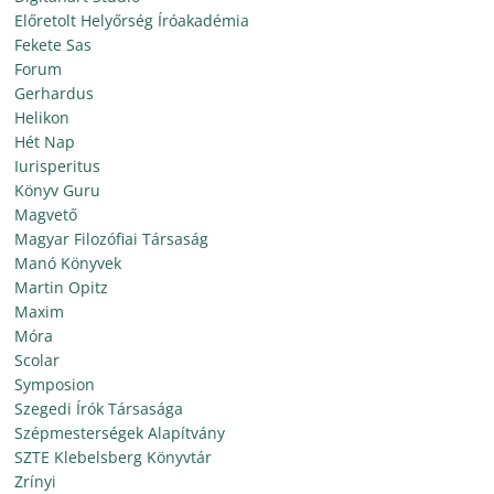
Előretolt Helyőrség Íróakadémia
Fekete Sas
Forum
Gerhardus
Helikon
Hét Nap
Iurisperitus
Könyv Guru
Magvető
Magyar Filozófiai Társaság
Manó Könyvek
Martin Opitz
Maxim
Móra
Scolar
Symposion
Szegedi Írók Társasága
Szépmesterségek Alapítvány
SZTE Klebelsberg Könyvtár
Zrínyi