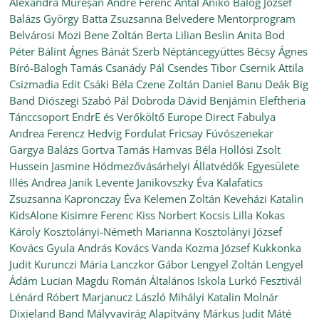
Alexandra Mureșan
André Ferenc
Antal Anikó
Balog József
Balázs György
Batta Zsuzsanna
Belvedere Mentorprogram
Belvárosi Mozi
Bene Zoltán
Berta Lilian
Beslin Anita
Bod
Péter
Bálint Ágnes
Bánát Szerb Néptáncegyüttes
Bécsy Ágnes
Bíró-Balogh Tamás
Csanády Pál
Csendes Tibor
Csernik Attila
Csizmadia Edit
Csáki Béla
Czene Zoltán
Daniel Banu
Deák Big
Band
Diószegi Szabó Pál
Dobroda
Dávid Benjámin
Eleftheria
Tánccsoport
EndrE és Verőköltő
Europe Direct
Fabulya
Andrea
Ferencz Hedvig
Fordulat
Fricsay Fúvószenekar
Gargya Balázs
Gortva Tamás
Hamvas Béla
Hollósi Zsolt
Hussein Jasmine
Hódmezővásárhelyi Állatvédők Egyesülete
Illés Andrea
Janik Levente
Janikovszky Éva
Kalafatics
Zsuzsanna
Kapronczay Éva
Kelemen Zoltán
Keveházi Katalin
KidsAlone
Kisimre Ferenc
Kiss Norbert
Kocsis Lilla
Kokas
Károly
Kosztolányi-Németh Marianna
Kosztolányi József
Kovács Gyula András
Kovács Vanda
Kozma József
Kukkonka
Judit
Kurunczi Mária
Lanczkor Gábor
Lengyel Zoltán
Lengyel
Ádám
Lucian Magdu Román Általános Iskola
Lurkó Fesztivál
Lénárd Róbert
Marjanucz László
Mihályi Katalin
Molnár
Dixieland Band
Mályvavirág Alapítvány
Márkus Judit
Máté