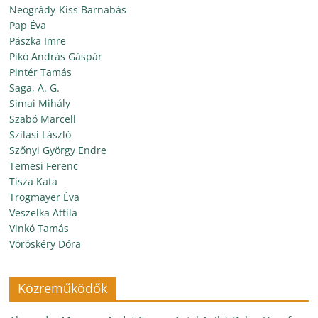
Neogrády-Kiss Barnabás
Pap Éva
Pászka Imre
Pikó András Gáspár
Pintér Tamás
Saga, A. G.
Simai Mihály
Szabó Marcell
Szilasi László
Szőnyi György Endre
Temesi Ferenc
Tisza Kata
Trogmayer Éva
Veszelka Attila
Vinkó Tamás
Vöröskéry Dóra
Közreműködők