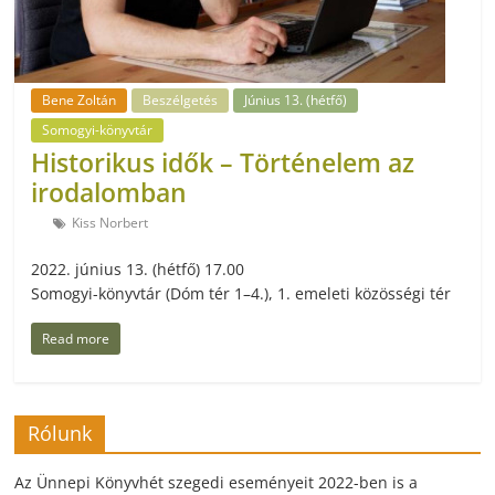
Bene Zoltán
Beszélgetés
Június 13. (hétfő)
Somogyi-könyvtár
Historikus idők – Történelem az
irodalomban
Kiss Norbert
2022. június 13. (hétfő) 17.00
Somogyi-könyvtár (Dóm tér 1–4.), 1. emeleti közösségi tér
Read more
Rólunk
Az Ünnepi Könyvhét szegedi eseményeit 2022-ben is a