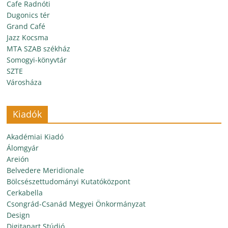
Cafe Radnóti
Dugonics tér
Grand Café
Jazz Kocsma
MTA SZAB székház
Somogyi-könyvtár
SZTE
Városháza
Kiadók
Akadémiai Kiadó
Álomgyár
Areión
Belvedere Meridionale
Bölcsészettudományi Kutatóközpont
Cerkabella
Csongrád-Csanád Megyei Önkormányzat
Design
Digitanart Stúdió