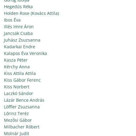
Hegedűs Réka
Holden Rose (Kovács Attila)
Ibos Éva
Illés Imre Áron
Jancsák Csaba
Juhász Zsuzsanna
Kadarkai Endre
Kalapos Éva Veronika
Kasza Péter
Kérchy Anna
Kiss Attila Attila
Kiss Gábor Ferenc
Kiss Norbert
Laczkó Sándor
Lázár Bence András
Löffler Zsuzsanna
Lőrinz Teréz
Mezősi Gábor
Milbacher Róbert
Molnár Judit