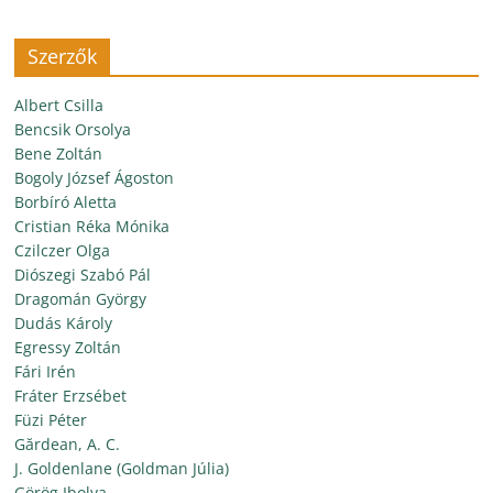
Szerzők
Albert Csilla
Bencsik Orsolya
Bene Zoltán
Bogoly József Ágoston
Borbíró Aletta
Cristian Réka Mónika
Czilczer Olga
Diószegi Szabó Pál
Dragomán György
Dudás Károly
Egressy Zoltán
Fári Irén
Fráter Erzsébet
Füzi Péter
Gărdean, A. C.
J. Goldenlane (Goldman Júlia)
Görög Ibolya