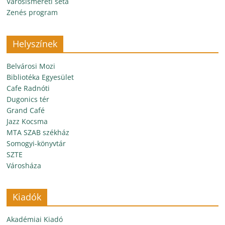
Városismereti séta
Zenés program
Helyszínek
Belvárosi Mozi
Bibliotéka Egyesület
Cafe Radnóti
Dugonics tér
Grand Café
Jazz Kocsma
MTA SZAB székház
Somogyi-könyvtár
SZTE
Városháza
Kiadók
Akadémiai Kiadó