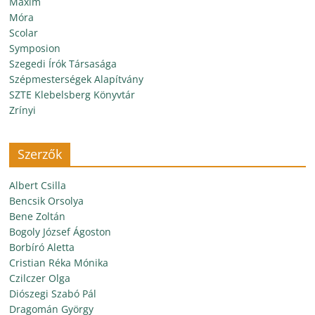
Maxim
Móra
Scolar
Symposion
Szegedi Írók Társasága
Szépmesterségek Alapítvány
SZTE Klebelsberg Könyvtár
Zrínyi
Szerzők
Albert Csilla
Bencsik Orsolya
Bene Zoltán
Bogoly József Ágoston
Borbíró Aletta
Cristian Réka Mónika
Czilczer Olga
Diószegi Szabó Pál
Dragomán György