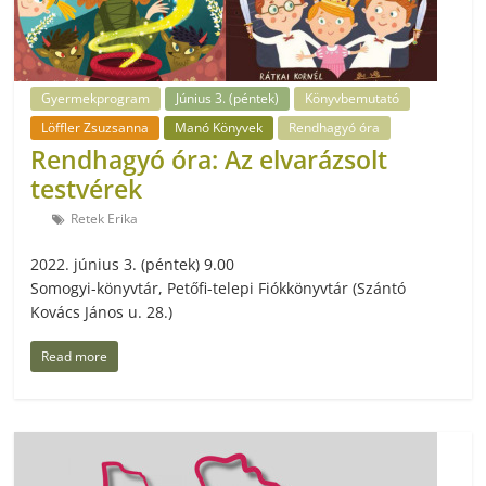
Gyermekprogram
Június 3. (péntek)
Könyvbemutató
Löffler Zsuzsanna
Manó Könyvek
Rendhagyó óra
Rendhagyó óra: Az elvarázsolt
testvérek
Retek Erika
2022. június 3. (péntek) 9.00
Somogyi-könyvtár, Petőfi-telepi Fiókkönyvtár (Szántó
Kovács János u. 28.)
Read more