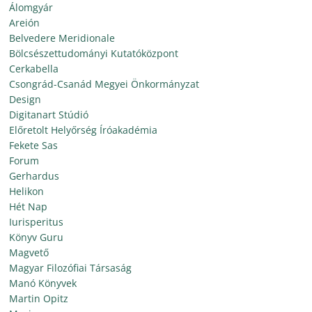
Álomgyár
Areión
Belvedere Meridionale
Bölcsészettudományi Kutatóközpont
Cerkabella
Csongrád-Csanád Megyei Önkormányzat
Design
Digitanart Stúdió
Előretolt Helyőrség Íróakadémia
Fekete Sas
Forum
Gerhardus
Helikon
Hét Nap
Iurisperitus
Könyv Guru
Magvető
Magyar Filozófiai Társaság
Manó Könyvek
Martin Opitz