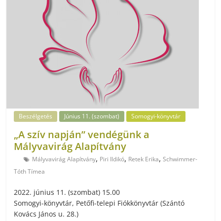
Beszélgetés
Június 11. (szombat)
Somogyi-könyvtár
„A szív napján” vendégünk a
Mályvavirág Alapítvány
,
,
,
Mályvavirág Alapítvány
Piri Ildikó
Retek Erika
Schwimmer-
Tóth Tímea
2022. június 11. (szombat) 15.00
Somogyi-könyvtár, Petőfi-telepi Fiókkönyvtár (Szántó
Kovács János u. 28.)