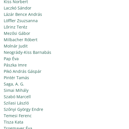
Kiss Norbert
Laczkó Sándor
Lázár Bence András
Löffler Zsuzsanna
Lőrinz Teréz
Mezősi Gábor
Milbacher Róbert
Molnár Judit
Neogrády-Kiss Barnabás
Pap Éva
Pászka Imre
Pikó András Gáspár
Pintér Tamás
Saga, A. G.
Simai Mihály
Szabó Marcell
Szilasi László
Szőnyi György Endre
Temesi Ferenc
Tisza Kata
Trogmayer Éva