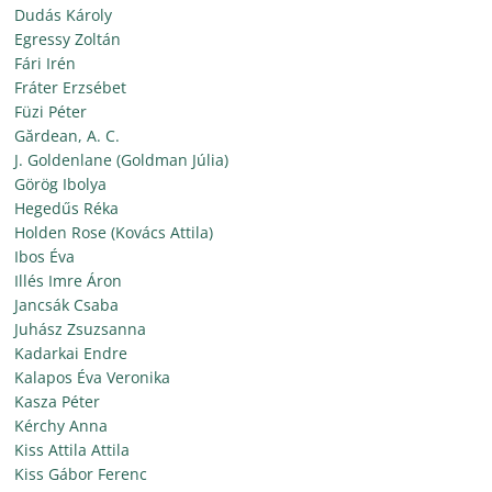
Dudás Károly
Egressy Zoltán
Fári Irén
Fráter Erzsébet
Füzi Péter
Gărdean, A. C.
J. Goldenlane (Goldman Júlia)
Görög Ibolya
Hegedűs Réka
Holden Rose (Kovács Attila)
Ibos Éva
Illés Imre Áron
Jancsák Csaba
Juhász Zsuzsanna
Kadarkai Endre
Kalapos Éva Veronika
Kasza Péter
Kérchy Anna
Kiss Attila Attila
Kiss Gábor Ferenc