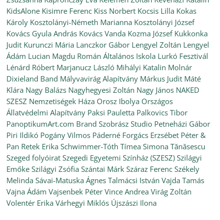
KidsAlone
Kisimre Ferenc
Kiss Norbert
Kocsis Lilla
Kokas
Károly
Kosztolányi-Németh Marianna
Kosztolányi József
Kovács Gyula András
Kovács Vanda
Kozma József
Kukkonka
Judit
Kurunczi Mária
Lanczkor Gábor
Lengyel Zoltán
Lengyel
Ádám
Lucian Magdu Román Általános Iskola
Lurkó Fesztivál
Lénárd Róbert
Marjanucz László
Mihályi Katalin
Molnár
Dixieland Band
Mályvavirág Alapítvány
Márkus Judit
Máté
Klára
Nagy Balázs
Nagyhegyesi Zoltán
Nagy János
NAKED
SZESZ
Nemzetiségek Háza
Orosz Ibolya
Országos
Állatvédelmi Alapítvány
Paksi Pauletta
Palkovics Tibor
PanoptikumArt.com Brand Szobrász Studio
Petneházi Gábor
Piri Ildikó
Pogány Vilmos
Páderné Forgács Erzsébet
Péter &
Pan
Retek Erika
Schwimmer-Tóth Tímea
Simona Tănăsescu
Szeged folyóirat
Szegedi Egyetemi Színház (SZESZ)
Szilágyi
Emőke
Szilágyi Zsófia
Szántai Márk
Száraz Ferenc
Székely
Melinda
Sávai-Matuska Ágnes
Talmácsi István
Vajda Tamás
Vajna Ádám
Vajsenbek Péter
Vince Andrea
Virág Zoltán
Volentér Erika
Várhegyi Miklós
Újszászi Ilona