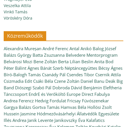
Veszelka Attila
Vinkó Tamás
Vöröskéry Dóra
Közreműködők
Alexandra Mureșan
André Ferenc
Antal Anikó
Balog József
Balázs György
Batta Zsuzsanna
Belvedere Mentorprogram
Belvárosi Mozi
Bene Zoltán
Berta Lilian
Beslin Anita
Bod
Péter
Bálint Ágnes
Bánát Szerb Néptáncegyüttes
Bécsy Ágnes
Bíró-Balogh Tamás
Csanády Pál
Csendes Tibor
Csernik Attila
Csizmadia Edit
Csáki Béla
Czene Zoltán
Daniel Banu
Deák Big
Band
Diószegi Szabó Pál
Dobroda
Dávid Benjámin
Eleftheria
Tánccsoport
EndrE és Verőköltő
Europe Direct
Fabulya
Andrea
Ferencz Hedvig
Fordulat
Fricsay Fúvószenekar
Gargya Balázs
Gortva Tamás
Hamvas Béla
Hollósi Zsolt
Hussein Jasmine
Hódmezővásárhelyi Állatvédők Egyesülete
Illés Andrea
Janik Levente
Janikovszky Éva
Kalafatics
Zsuzsanna
Kapronczay Éva
Kelemen Zoltán
Keveházi Katalin