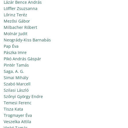
Lázár Bence András
Löffler Zsuzsanna
Lőrinz Teréz
Mezősi Gábor
Milbacher Róbert
Molnár Judit
Neogrády-Kiss Barnabás
Pap Éva
Pászka Imre
Pikó András Gáspár
Pintér Tamás
Saga, A. G.
Simai Mihály
Szabó Marcell
Szilasi László
Szőnyi György Endre
Temesi Ferenc
Tisza Kata
Trogmayer Éva
Veszelka Attila
Vinkó Tamás