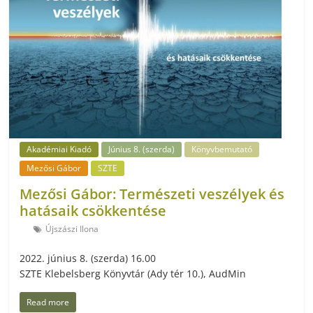
Akadémiai Kiadó
Június 8. (szerda)
Könyvbemutató
Mezősi Gábor
SZTE
Mezősi Gábor: Természeti veszélyek és
hatásaik csökkentése
Újszászi Ilona
2022. június 8. (szerda) 16.00
SZTE Klebelsberg Könyvtár (Ady tér 10.), AudMin
Read more