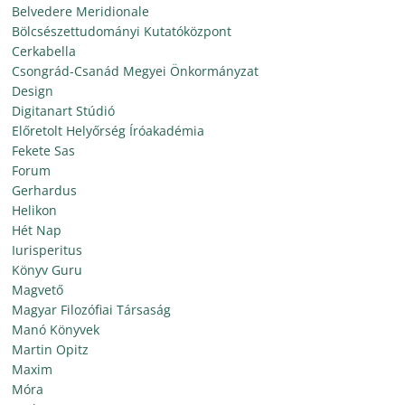
Belvedere Meridionale
Bölcsészettudományi Kutatóközpont
Cerkabella
Csongrád-Csanád Megyei Önkormányzat
Design
Digitanart Stúdió
Előretolt Helyőrség Íróakadémia
Fekete Sas
Forum
Gerhardus
Helikon
Hét Nap
Iurisperitus
Könyv Guru
Magvető
Magyar Filozófiai Társaság
Manó Könyvek
Martin Opitz
Maxim
Móra