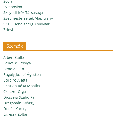
Scolar
Symposion
Szegedi Írók Társasága
Szépmesterségek Alapítvány
SZTE Klebelsberg Könyvtár
Zrínyi
Szerzők
Albert Csilla
Bencsik Orsolya
Bene Zoltán
Bogoly József Ágoston
Borbíró Aletta
Cristian Réka Mónika
Czilczer Olga
Diószegi Szabó Pál
Dragomán György
Dudás Károly
Egressy Zoltán