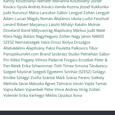
Károly
Kosztolányi-Németh Marianna
Kosztolányi József
Kovács Gyula András
Kovács Vanda
Kozma József
Kukkonka
Judit
Kurunczi Mária
Lanczkor Gábor
Lengyel Zoltán
Lengyel
Ádám
Lucian Magdu Román Általános Iskola
Lurkó Fesztivál
Lénárd Róbert
Marjanucz László
Mihályi Katalin
Molnár
Dixieland Band
Mályvavirág Alapítvány
Márkus Judit
Máté
Klára
Nagy Balázs
Nagyhegyesi Zoltán
Nagy János
NAKED
SZESZ
Nemzetiségek Háza
Orosz Ibolya
Országos
Állatvédelmi Alapítvány
Paksi Pauletta
Palkovics Tibor
PanoptikumArt.com Brand Szobrász Studio
Petneházi Gábor
Piri Ildikó
Pogány Vilmos
Páderné Forgács Erzsébet
Péter &
Pan
Retek Erika
Schwimmer-Tóth Tímea
Simona Tănăsescu
Szeged folyóirat
Szegedi Egyetemi Színház (SZESZ)
Szilágyi
Emőke
Szilágyi Zsófia
Szántai Márk
Száraz Ferenc
Székely
Melinda
Sávai-Matuska Ágnes
Talmácsi István
Vajda Tamás
Vajna Ádám
Vajsenbek Péter
Vince Andrea
Virág Zoltán
Volentér Erika
Várhegyi Miklós
Újszászi Ilona