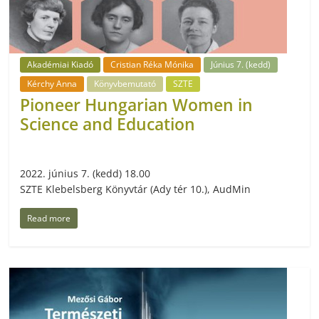
Akadémiai Kiadó
Cristian Réka Mónika
Június 7. (kedd)
Kérchy Anna
Könyvbemutató
SZTE
Pioneer Hungarian Women in
Science and Education
2022. június 7. (kedd) 18.00
SZTE Klebelsberg Könyvtár (Ady tér 10.), AudMin
Read more