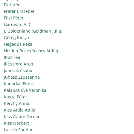
Fári Irén
Fráter Erzsébet
Füzi Péter
Gărdean, A. C.
J. Goldenlane (Goldman Júlia)
Görög Ibolya
Hegedűs Réka
Holden Rose (Kovács Attila)
Ibos Éva
Illés Imre Áron
Jancsák Csaba
Juhász Zsuzsanna
Kadarkai Endre
Kalapos Éva Veronika
Kasza Péter
Kérchy Anna
Kiss Attila Attila
Kiss Gábor Ferenc
Kiss Norbert
Laczkó Sándor