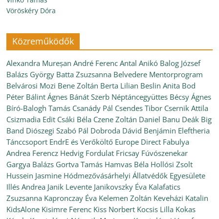
Vöröskéry Dóra
Közreműködők
Alexandra Mureșan
André Ferenc
Antal Anikó
Balog József
Balázs György
Batta Zsuzsanna
Belvedere Mentorprogram
Belvárosi Mozi
Bene Zoltán
Berta Lilian
Beslin Anita
Bod
Péter
Bálint Ágnes
Bánát Szerb Néptáncegyüttes
Bécsy Ágnes
Bíró-Balogh Tamás
Csanády Pál
Csendes Tibor
Csernik Attila
Csizmadia Edit
Csáki Béla
Czene Zoltán
Daniel Banu
Deák Big
Band
Diószegi Szabó Pál
Dobroda
Dávid Benjámin
Eleftheria
Tánccsoport
EndrE és Verőköltő
Europe Direct
Fabulya
Andrea
Ferencz Hedvig
Fordulat
Fricsay Fúvószenekar
Gargya Balázs
Gortva Tamás
Hamvas Béla
Hollósi Zsolt
Hussein Jasmine
Hódmezővásárhelyi Állatvédők Egyesülete
Illés Andrea
Janik Levente
Janikovszky Éva
Kalafatics
Zsuzsanna
Kapronczay Éva
Kelemen Zoltán
Keveházi Katalin
KidsAlone
Kisimre Ferenc
Kiss Norbert
Kocsis Lilla
Kokas