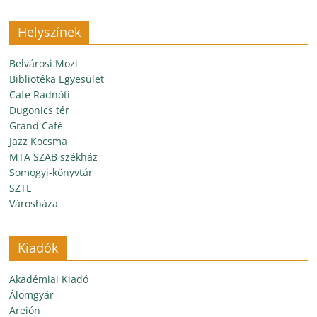
Helyszínek
Belvárosi Mozi
Bibliotéka Egyesület
Cafe Radnóti
Dugonics tér
Grand Café
Jazz Kocsma
MTA SZAB székház
Somogyi-könyvtár
SZTE
Városháza
Kiadók
Akadémiai Kiadó
Álomgyár
Areión