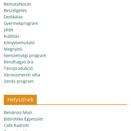
Bemutatkozás
Beszélgetés
Dedikálás
Gyermekprogram
Játék
Kiállítás
Könyvbemutató
Megnyitó
Nemzetiségi program
Rendhagyó óra
Táncprodukció
Városismereti séta
Zenés program
Helyszínek
Belvárosi Mozi
Bibliotéka Egyesület
Cafe Radnóti