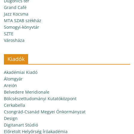
Dugonics tér
Grand Café
Jazz Kocsma
MTA SZAB székház
Somogyi-könyvtár
SZTE
Városháza
Kiadók
Akadémiai Kiadó
Álomgyár
Areión
Belvedere Meridionale
Bölcsészettudományi Kutatóközpont
Cerkabella
Csongrád-Csanád Megyei Önkormányzat
Design
Digitanart Stúdió
Előretolt Helyőrség Íróakadémia