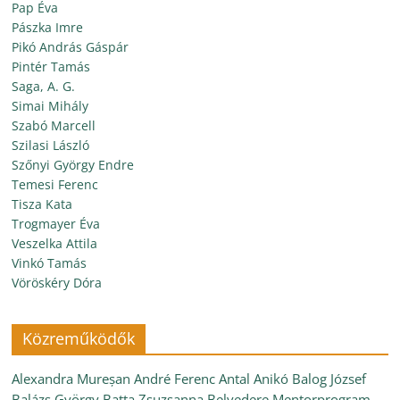
Pap Éva
Pászka Imre
Pikó András Gáspár
Pintér Tamás
Saga, A. G.
Simai Mihály
Szabó Marcell
Szilasi László
Szőnyi György Endre
Temesi Ferenc
Tisza Kata
Trogmayer Éva
Veszelka Attila
Vinkó Tamás
Vöröskéry Dóra
Közreműködők
Alexandra Mureșan
André Ferenc
Antal Anikó
Balog József
Balázs György
Batta Zsuzsanna
Belvedere Mentorprogram