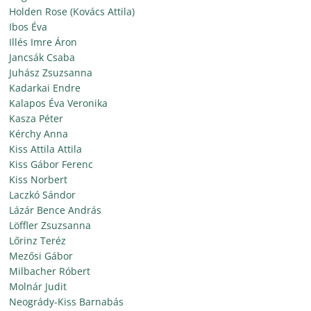
Holden Rose (Kovács Attila)
Ibos Éva
Illés Imre Áron
Jancsák Csaba
Juhász Zsuzsanna
Kadarkai Endre
Kalapos Éva Veronika
Kasza Péter
Kérchy Anna
Kiss Attila Attila
Kiss Gábor Ferenc
Kiss Norbert
Laczkó Sándor
Lázár Bence András
Löffler Zsuzsanna
Lőrinz Teréz
Mezősi Gábor
Milbacher Róbert
Molnár Judit
Neogrády-Kiss Barnabás