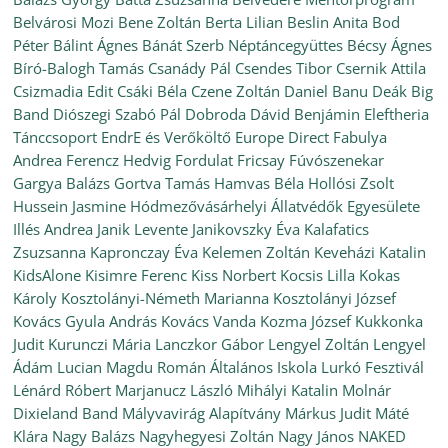
Belvárosi Mozi
Bene Zoltán
Berta Lilian
Beslin Anita
Bod
Péter
Bálint Ágnes
Bánát Szerb Néptáncegyüttes
Bécsy Ágnes
Bíró-Balogh Tamás
Csanády Pál
Csendes Tibor
Csernik Attila
Csizmadia Edit
Csáki Béla
Czene Zoltán
Daniel Banu
Deák Big
Band
Diószegi Szabó Pál
Dobroda
Dávid Benjámin
Eleftheria
Tánccsoport
EndrE és Verőköltő
Europe Direct
Fabulya
Andrea
Ferencz Hedvig
Fordulat
Fricsay Fúvószenekar
Gargya Balázs
Gortva Tamás
Hamvas Béla
Hollósi Zsolt
Hussein Jasmine
Hódmezővásárhelyi Állatvédők Egyesülete
Illés Andrea
Janik Levente
Janikovszky Éva
Kalafatics
Zsuzsanna
Kapronczay Éva
Kelemen Zoltán
Keveházi Katalin
KidsAlone
Kisimre Ferenc
Kiss Norbert
Kocsis Lilla
Kokas
Károly
Kosztolányi-Németh Marianna
Kosztolányi József
Kovács Gyula András
Kovács Vanda
Kozma József
Kukkonka
Judit
Kurunczi Mária
Lanczkor Gábor
Lengyel Zoltán
Lengyel
Ádám
Lucian Magdu Román Általános Iskola
Lurkó Fesztivál
Lénárd Róbert
Marjanucz László
Mihályi Katalin
Molnár
Dixieland Band
Mályvavirág Alapítvány
Márkus Judit
Máté
Klára
Nagy Balázs
Nagyhegyesi Zoltán
Nagy János
NAKED