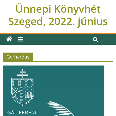
Ünnepi Könyvhét
Szeged, 2022. június
Gerhardus