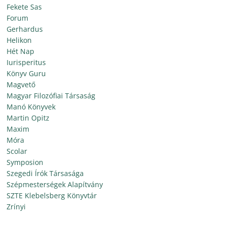
Fekete Sas
Forum
Gerhardus
Helikon
Hét Nap
Iurisperitus
Könyv Guru
Magvető
Magyar Filozófiai Társaság
Manó Könyvek
Martin Opitz
Maxim
Móra
Scolar
Symposion
Szegedi Írók Társasága
Szépmesterségek Alapítvány
SZTE Klebelsberg Könyvtár
Zrínyi