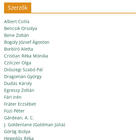
Szerzők
Albert Csilla
Bencsik Orsolya
Bene Zoltán
Bogoly József Ágoston
Borbíró Aletta
Cristian Réka Mónika
Czilczer Olga
Diószegi Szabó Pál
Dragomán György
Dudás Károly
Egressy Zoltán
Fári Irén
Fráter Erzsébet
Füzi Péter
Gărdean, A. C.
J. Goldenlane (Goldman Júlia)
Görög Ibolya
Hegedűs Réka