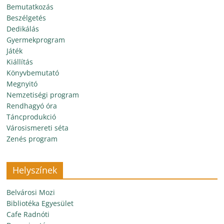
Bemutatkozás
Beszélgetés
Dedikálás
Gyermekprogram
Játék
Kiállítás
Könyvbemutató
Megnyitó
Nemzetiségi program
Rendhagyó óra
Táncprodukció
Városismereti séta
Zenés program
Helyszínek
Belvárosi Mozi
Bibliotéka Egyesület
Cafe Radnóti