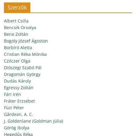
Szerzők
Albert Csilla
Bencsik Orsolya
Bene Zoltán
Bogoly József Ágoston
Borbíró Aletta
Cristian Réka Mónika
Czilczer Olga
Diószegi Szabó Pál
Dragomán György
Dudás Károly
Egressy Zoltán
Fári Irén
Fráter Erzsébet
Füzi Péter
Gărdean, A. C.
J. Goldenlane (Goldman Júlia)
Görög Ibolya
Hegedűs Réka