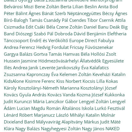
Belvárosi Mozi
Bene Zoltán
Berta Lilian
Beslin Anita
Bod
Péter
Bálint Ágnes
Bánát Szerb Néptáncegyüttes
Bécsy Ágnes
Bíró-Balogh Tamás
Csanády Pál
Csendes Tibor
Csernik Attila
Csizmadia Edit
Csáki Béla
Czene Zoltán
Daniel Banu
Deák Big
Band
Diószegi Szabó Pál
Dobroda
Dávid Benjámin
Eleftheria
Tánccsoport
EndrE és Verőköltő
Europe Direct
Fabulya
Andrea
Ferencz Hedvig
Fordulat
Fricsay Fúvószenekar
Gargya Balázs
Gortva Tamás
Hamvas Béla
Hollósi Zsolt
Hussein Jasmine
Hódmezővásárhelyi Állatvédők Egyesülete
Illés Andrea
Janik Levente
Janikovszky Éva
Kalafatics
Zsuzsanna
Kapronczay Éva
Kelemen Zoltán
Keveházi Katalin
KidsAlone
Kisimre Ferenc
Kiss Norbert
Kocsis Lilla
Kokas
Károly
Kosztolányi-Németh Marianna
Kosztolányi József
Kovács Gyula András
Kovács Vanda
Kozma József
Kukkonka
Judit
Kurunczi Mária
Lanczkor Gábor
Lengyel Zoltán
Lengyel
Ádám
Lucian Magdu Román Általános Iskola
Lurkó Fesztivál
Lénárd Róbert
Marjanucz László
Mihályi Katalin
Molnár
Dixieland Band
Mályvavirág Alapítvány
Márkus Judit
Máté
Klára
Nagy Balázs
Nagyhegyesi Zoltán
Nagy János
NAKED