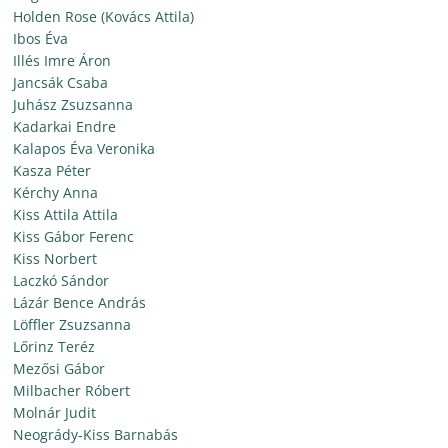
Holden Rose (Kovács Attila)
Ibos Éva
Illés Imre Áron
Jancsák Csaba
Juhász Zsuzsanna
Kadarkai Endre
Kalapos Éva Veronika
Kasza Péter
Kérchy Anna
Kiss Attila Attila
Kiss Gábor Ferenc
Kiss Norbert
Laczkó Sándor
Lázár Bence András
Löffler Zsuzsanna
Lőrinz Teréz
Mezősi Gábor
Milbacher Róbert
Molnár Judit
Neogrády-Kiss Barnabás