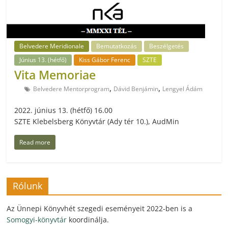
Belvedere Meridionale
Bemutatkozás
Beszélgetés
Június 13. (hétfő)
Kiss Gábor Ferenc
SZTE
Vita Memoriae
,
,
Belvedere Mentorprogram
Dávid Benjámin
Lengyel Ádám
2022. június 13. (hétfő) 16.00
SZTE Klebelsberg Könyvtár (Ady tér 10.), AudMin
Read more
Rólunk
Az Ünnepi Könyvhét szegedi eseményeit 2022-ben is a
Somogyi-könyvtár
koordinálja.