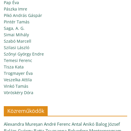
Pap Éva
Pászka Imre
Pikó András Gáspár
Pintér Tamás
Saga, A. G.
Simai Mihály
Szabó Marcell
Szilasi László
Szőnyi György Endre
Temesi Ferenc
Tisza Kata
Trogmayer Éva
Veszelka Attila
Vinkó Tamás
Vöröskéry Dóra
Közreműködők
Alexandra Mureșan
André Ferenc
Antal Anikó
Balog József
Balázs György
Batta Zsuzsanna
Belvedere Mentorprogram