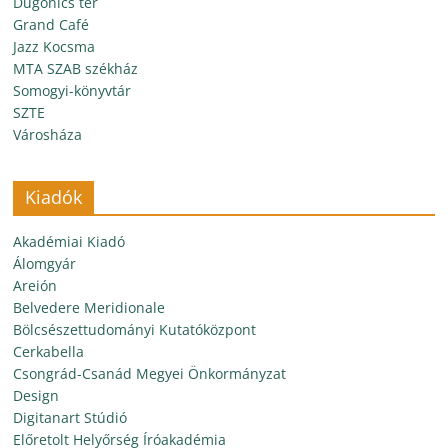
Dugonics tér
Grand Café
Jazz Kocsma
MTA SZAB székház
Somogyi-könyvtár
SZTE
Városháza
Kiadók
Akadémiai Kiadó
Álomgyár
Areión
Belvedere Meridionale
Bölcsészettudományi Kutatóközpont
Cerkabella
Csongrád-Csanád Megyei Önkormányzat
Design
Digitanart Stúdió
Előretolt Helyőrség Íróakadémia