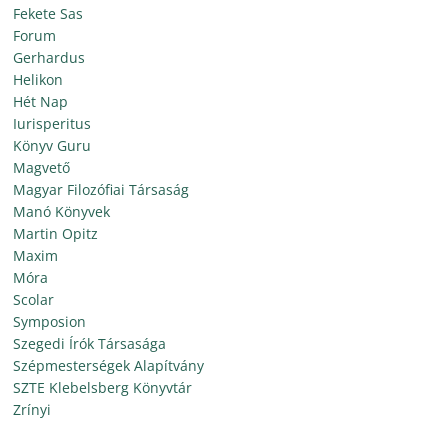
Fekete Sas
Forum
Gerhardus
Helikon
Hét Nap
Iurisperitus
Könyv Guru
Magvető
Magyar Filozófiai Társaság
Manó Könyvek
Martin Opitz
Maxim
Móra
Scolar
Symposion
Szegedi Írók Társasága
Szépmesterségek Alapítvány
SZTE Klebelsberg Könyvtár
Zrínyi