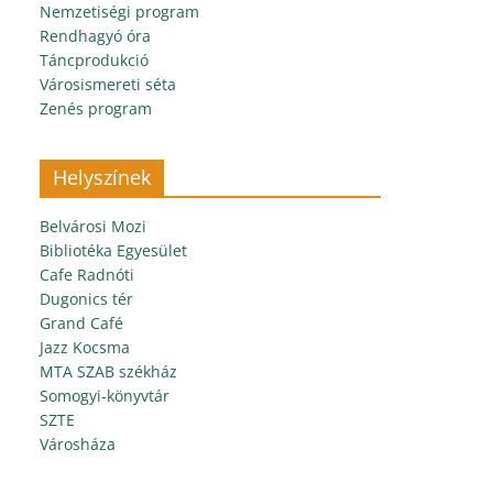
Nemzetiségi program
Rendhagyó óra
Táncprodukció
Városismereti séta
Zenés program
Helyszínek
Belvárosi Mozi
Bibliotéka Egyesület
Cafe Radnóti
Dugonics tér
Grand Café
Jazz Kocsma
MTA SZAB székház
Somogyi-könyvtár
SZTE
Városháza