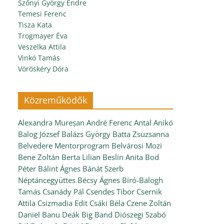
Szőnyi György Endre
Temesi Ferenc
Tisza Kata
Trogmayer Éva
Veszelka Attila
Vinkó Tamás
Vöröskéry Dóra
Közreműködők
Alexandra Mureșan
André Ferenc
Antal Anikó
Balog József
Balázs György
Batta Zsuzsanna
Belvedere Mentorprogram
Belvárosi Mozi
Bene Zoltán
Berta Lilian
Beslin Anita
Bod
Péter
Bálint Ágnes
Bánát Szerb
Néptáncegyüttes
Bécsy Ágnes
Bíró-Balogh
Tamás
Csanády Pál
Csendes Tibor
Csernik
Attila
Csizmadia Edit
Csáki Béla
Czene Zoltán
Daniel Banu
Deák Big Band
Diószegi Szabó