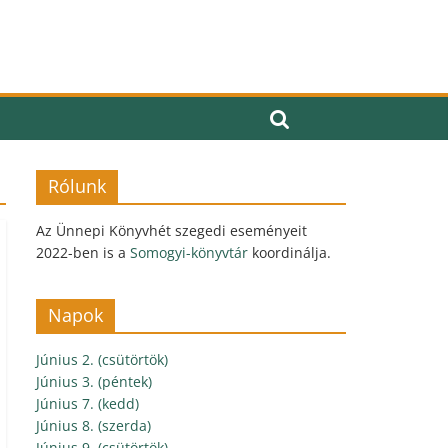
Rólunk
Az Ünnepi Könyvhét szegedi eseményeit
2022-ben is a
Somogyi-könyvtár
koordinálja.
Napok
Június 2. (csütörtök)
Június 3. (péntek)
Június 7. (kedd)
Június 8. (szerda)
Június 9. (csütörtök)