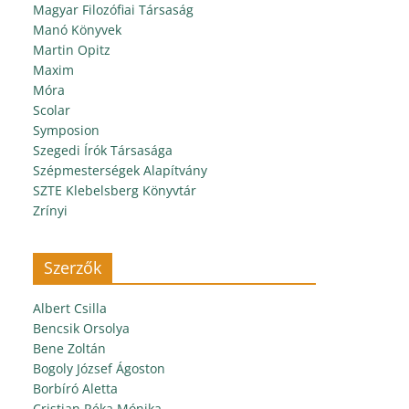
Magyar Filozófiai Társaság
Manó Könyvek
Martin Opitz
Maxim
Móra
Scolar
Symposion
Szegedi Írók Társasága
Szépmesterségek Alapítvány
SZTE Klebelsberg Könyvtár
Zrínyi
Szerzők
Albert Csilla
Bencsik Orsolya
Bene Zoltán
Bogoly József Ágoston
Borbíró Aletta
Cristian Réka Mónika