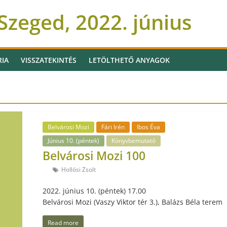
zeged, 2022. június
RIA
VISSZATEKINTÉS
LETÖLTHETŐ ANYAGOK
Belvárosi Mozi
Fári Irén
Ibos Éva
Június 10. (péntek)
Könyvbemutató
Belvárosi Mozi 100
Hollósi Zsolt
2022. június 10. (péntek) 17.00
Belvárosi Mozi (Vaszy Viktor tér 3.), Balázs Béla terem
Read more