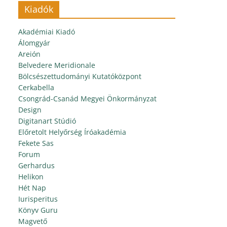
Kiadók
Akadémiai Kiadó
Álomgyár
Areión
Belvedere Meridionale
Bölcsészettudományi Kutatóközpont
Cerkabella
Csongrád-Csanád Megyei Önkormányzat
Design
Digitanart Stúdió
Előretolt Helyőrség Íróakadémia
Fekete Sas
Forum
Gerhardus
Helikon
Hét Nap
Iurisperitus
Könyv Guru
Magvető