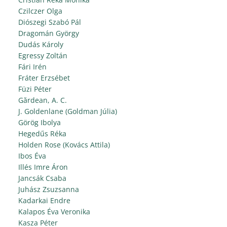
Czilczer Olga
Diószegi Szabó Pál
Dragomán György
Dudás Károly
Egressy Zoltán
Fári Irén
Fráter Erzsébet
Füzi Péter
Gărdean, A. C.
J. Goldenlane (Goldman Júlia)
Görög Ibolya
Hegedűs Réka
Holden Rose (Kovács Attila)
Ibos Éva
Illés Imre Áron
Jancsák Csaba
Juhász Zsuzsanna
Kadarkai Endre
Kalapos Éva Veronika
Kasza Péter