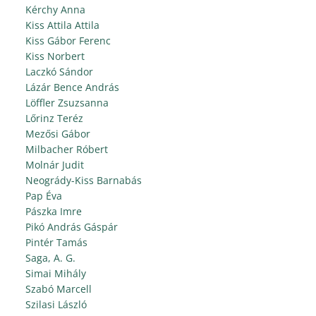
Kérchy Anna
Kiss Attila Attila
Kiss Gábor Ferenc
Kiss Norbert
Laczkó Sándor
Lázár Bence András
Löffler Zsuzsanna
Lőrinz Teréz
Mezősi Gábor
Milbacher Róbert
Molnár Judit
Neogrády-Kiss Barnabás
Pap Éva
Pászka Imre
Pikó András Gáspár
Pintér Tamás
Saga, A. G.
Simai Mihály
Szabó Marcell
Szilasi László