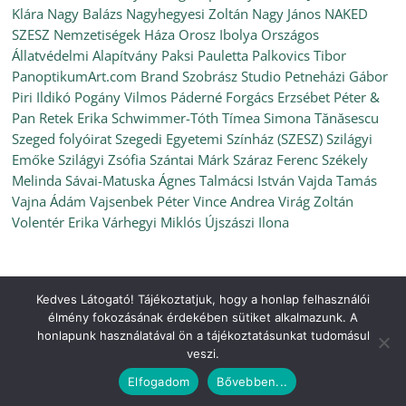
Klára
Nagy Balázs
Nagyhegyesi Zoltán
Nagy János
NAKED
SZESZ
Nemzetiségek Háza
Orosz Ibolya
Országos
Állatvédelmi Alapítvány
Paksi Pauletta
Palkovics Tibor
PanoptikumArt.com Brand Szobrász Studio
Petneházi Gábor
Piri Ildikó
Pogány Vilmos
Páderné Forgács Erzsébet
Péter &
Pan
Retek Erika
Schwimmer-Tóth Tímea
Simona Tănăsescu
Szeged folyóirat
Szegedi Egyetemi Színház (SZESZ)
Szilágyi
Emőke
Szilágyi Zsófia
Szántai Márk
Száraz Ferenc
Székely
Melinda
Sávai-Matuska Ágnes
Talmácsi István
Vajda Tamás
Vajna Ádám
Vajsenbek Péter
Vince Andrea
Virág Zoltán
Volentér Erika
Várhegyi Miklós
Újszászi Ilona
Kedves Látogató! Tájékoztatjuk, hogy a honlap felhasználói
Copyright © 2026
Ünnepi Könyvhét Szeged, 2022. június
. All
élmény fokozásának érdekében sütiket alkalmazunk. A
rights reserved.
honlapunk használatával ön a tájékoztatásunkat tudomásul
Theme:
ColorMag
by ThemeGrill. Powered by
WordPress
.
veszi.
Elfogadom
Bővebben...