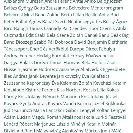
Alexandra Mureșan
André Ferenc
Antal Anikó
Balog József
Balázs György
Batta Zsuzsanna
Belvedere Mentorprogram
Belvárosi Mozi
Bene Zoltán
Berta Lilian
Beslin Anita
Bod
Péter
Bálint Ágnes
Bánát Szerb Néptáncegyüttes
Bécsy Ágnes
Bíró-Balogh Tamás
Csanády Pál
Csendes Tibor
Csernik Attila
Csizmadia Edit
Csáki Béla
Czene Zoltán
Daniel Banu
Deák Big
Band
Diószegi Szabó Pál
Dobroda
Dávid Benjámin
Eleftheria
Tánccsoport
EndrE és Verőköltő
Europe Direct
Fabulya
Andrea
Ferencz Hedvig
Fordulat
Fricsay Fúvószenekar
Gargya Balázs
Gortva Tamás
Hamvas Béla
Hollósi Zsolt
Hussein Jasmine
Hódmezővásárhelyi Állatvédők Egyesülete
Illés Andrea
Janik Levente
Janikovszky Éva
Kalafatics
Zsuzsanna
Kapronczay Éva
Kelemen Zoltán
Keveházi Katalin
KidsAlone
Kisimre Ferenc
Kiss Norbert
Kocsis Lilla
Kokas
Károly
Kosztolányi-Németh Marianna
Kosztolányi József
Kovács Gyula András
Kovács Vanda
Kozma József
Kukkonka
Judit
Kurunczi Mária
Lanczkor Gábor
Lengyel Zoltán
Lengyel
Ádám
Lucian Magdu Román Általános Iskola
Lurkó Fesztivál
Lénárd Róbert
Marjanucz László
Mihályi Katalin
Molnár
Dixieland Band
Mályvavirág Alapítvány
Márkus Judit
Máté