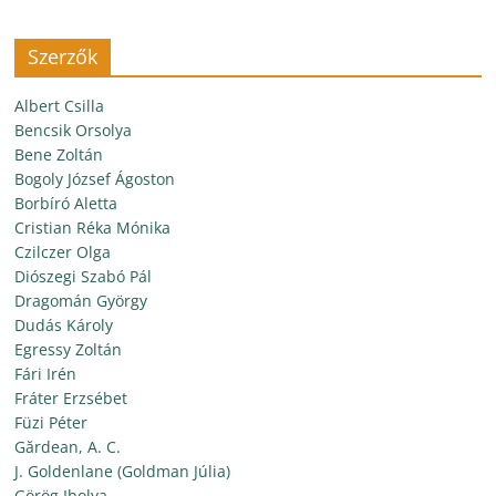
Szerzők
Albert Csilla
Bencsik Orsolya
Bene Zoltán
Bogoly József Ágoston
Borbíró Aletta
Cristian Réka Mónika
Czilczer Olga
Diószegi Szabó Pál
Dragomán György
Dudás Károly
Egressy Zoltán
Fári Irén
Fráter Erzsébet
Füzi Péter
Gărdean, A. C.
J. Goldenlane (Goldman Júlia)
Görög Ibolya