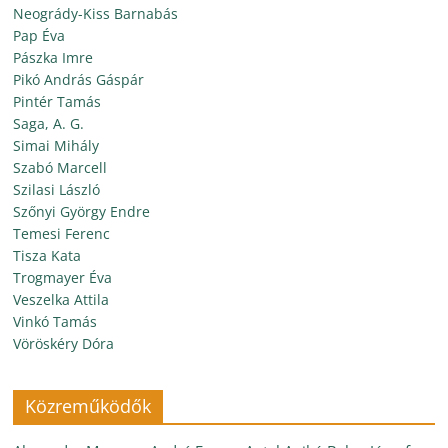
Neogrády-Kiss Barnabás
Pap Éva
Pászka Imre
Pikó András Gáspár
Pintér Tamás
Saga, A. G.
Simai Mihály
Szabó Marcell
Szilasi László
Szőnyi György Endre
Temesi Ferenc
Tisza Kata
Trogmayer Éva
Veszelka Attila
Vinkó Tamás
Vöröskéry Dóra
Közreműködők