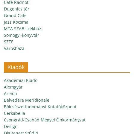
Cafe Radnóti
Dugonics tér
Grand Café
Jazz Kocsma
MTA SZAB székház
Somogyi-könyvtár
SZTE
Városháza
Kiadók
Akadémiai Kiadó
Álomgyár
Areión
Belvedere Meridionale
Bölcsészettudományi Kutatóközpont
Cerkabella
Csongrád-Csanád Megyei Önkormányzat
Design
Digitanart Stúdió