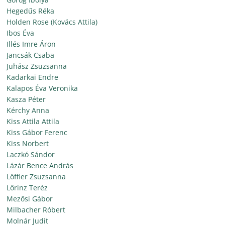
Hegedűs Réka
Holden Rose (Kovács Attila)
Ibos Éva
Illés Imre Áron
Jancsák Csaba
Juhász Zsuzsanna
Kadarkai Endre
Kalapos Éva Veronika
Kasza Péter
Kérchy Anna
Kiss Attila Attila
Kiss Gábor Ferenc
Kiss Norbert
Laczkó Sándor
Lázár Bence András
Löffler Zsuzsanna
Lőrinz Teréz
Mezősi Gábor
Milbacher Róbert
Molnár Judit