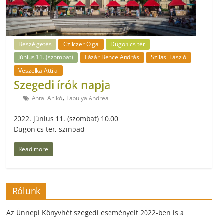
Beszélgetés
Czilczer Olga
Dugonics tér
Június 11. (szombat)
Lázár Bence András
Szilasi László
Veszelka Attila
Szegedi írók napja
,
Antal Anikó
Fabulya Andrea
2022. június 11. (szombat) 10.00
Dugonics tér, színpad
Read more
Rólunk
Az Ünnepi Könyvhét szegedi eseményeit 2022-ben is a