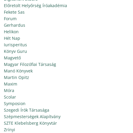
Előretolt Helyőrség Íróakadémia
Fekete Sas
Forum
Gerhardus
Helikon
Hét Nap
Iurisperitus
Könyv Guru
Magvető
Magyar Filozófiai Társaság
Manó Könyvek
Martin Opitz
Maxim
Móra
Scolar
Symposion
Szegedi Írók Társasága
Szépmesterségek Alapítvány
SZTE Klebelsberg Könyvtár
Zrínyi