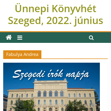
Ünnepi Könyvhét
Szeged, 2022. június
Fabulya Andrea