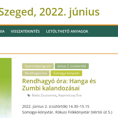
zeged, 2022. június
RIA
VISSZATEKINTÉS
LETÖLTHETŐ ANYAGOK
Gyermekprogram
Június 2. (csütörtök)
Rendhagyó óra
Somogyi-könyvtár
Rendhagyó óra: Hanga és
Zumbi kalandozásai
,
Batta Zsuzsanna
Kapronczay Éva
2022. június 2. (csütörtök) 14.30–15.15
Somogyi-könyvtár, Rókusi Fiókkönyvtár (Vértói út 5.)