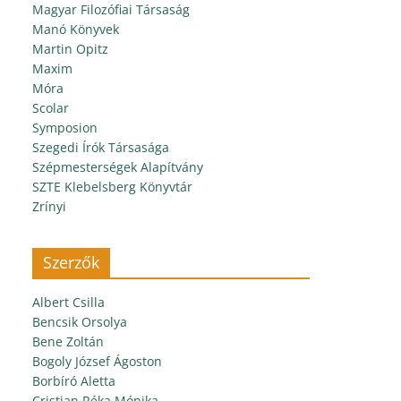
Magyar Filozófiai Társaság
Manó Könyvek
Martin Opitz
Maxim
Móra
Scolar
Symposion
Szegedi Írók Társasága
Szépmesterségek Alapítvány
SZTE Klebelsberg Könyvtár
Zrínyi
Szerzők
Albert Csilla
Bencsik Orsolya
Bene Zoltán
Bogoly József Ágoston
Borbíró Aletta
Cristian Réka Mónika