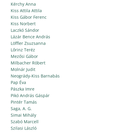
Kérchy Anna
Kiss Attila Attila
Kiss Gábor Ferenc
Kiss Norbert
Laczkó Sándor
Lázár Bence András
Löffler Zsuzsanna
Lőrinz Teréz
Mezősi Gábor
Milbacher Róbert
Molnár Judit
Neogrády-Kiss Barnabás
Pap Éva
Pászka Imre
Pikó András Gáspár
Pintér Tamás
Saga, A. G.
Simai Mihály
Szabó Marcell
Szilasi László