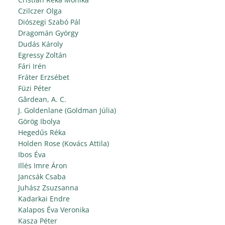
Czilczer Olga
Diószegi Szabó Pál
Dragomán György
Dudás Károly
Egressy Zoltán
Fári Irén
Fráter Erzsébet
Füzi Péter
Gărdean, A. C.
J. Goldenlane (Goldman Júlia)
Görög Ibolya
Hegedűs Réka
Holden Rose (Kovács Attila)
Ibos Éva
Illés Imre Áron
Jancsák Csaba
Juhász Zsuzsanna
Kadarkai Endre
Kalapos Éva Veronika
Kasza Péter