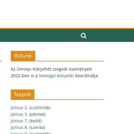
Rólunk
Az Ünnepi Könyvhét szegedi eseményeit
2022-ben is a
Somogyi-könyvtár
koordinálja.
Napok
Június 2. (csütörtök)
Június 3. (péntek)
Június 7. (kedd)
Június 8. (szerda)
Június 9. (csütörtök)