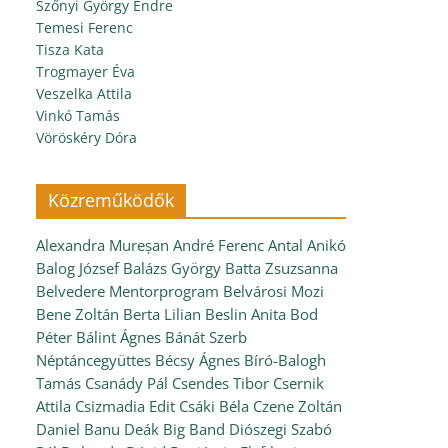
Szőnyi György Endre
Temesi Ferenc
Tisza Kata
Trogmayer Éva
Veszelka Attila
Vinkó Tamás
Vöröskéry Dóra
Közreműködők
Alexandra Mureșan
André Ferenc
Antal Anikó
Balog József
Balázs György
Batta Zsuzsanna
Belvedere Mentorprogram
Belvárosi Mozi
Bene Zoltán
Berta Lilian
Beslin Anita
Bod
Péter
Bálint Ágnes
Bánát Szerb
Néptáncegyüttes
Bécsy Ágnes
Bíró-Balogh
Tamás
Csanády Pál
Csendes Tibor
Csernik
Attila
Csizmadia Edit
Csáki Béla
Czene Zoltán
Daniel Banu
Deák Big Band
Diószegi Szabó