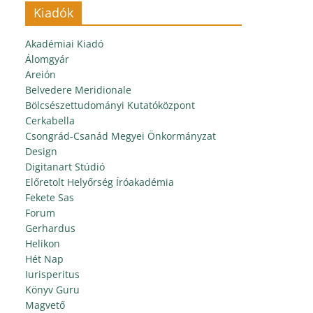
Kiadók
Akadémiai Kiadó
Álomgyár
Areión
Belvedere Meridionale
Bölcsészettudományi Kutatóközpont
Cerkabella
Csongrád-Csanád Megyei Önkormányzat
Design
Digitanart Stúdió
Előretolt Helyőrség Íróakadémia
Fekete Sas
Forum
Gerhardus
Helikon
Hét Nap
Iurisperitus
Könyv Guru
Magvető