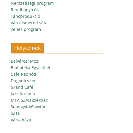
Nemzetiségi program
Rendhagyó óra
Táncprodukció
Városismereti séta
Zenés program
Helyszínek
Belvárosi Mozi
Bibliotéka Egyesület
Cafe Radnóti
Dugonics tér
Grand Café
Jazz Kocsma
MTA SZAB székház
Somogyi-könyvtár
SZTE
Városháza