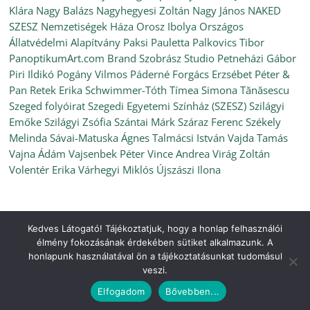
Klára
Nagy Balázs
Nagyhegyesi Zoltán
Nagy János
NAKED
SZESZ
Nemzetiségek Háza
Orosz Ibolya
Országos
Állatvédelmi Alapítvány
Paksi Pauletta
Palkovics Tibor
PanoptikumArt.com Brand Szobrász Studio
Petneházi Gábor
Piri Ildikó
Pogány Vilmos
Páderné Forgács Erzsébet
Péter &
Pan
Retek Erika
Schwimmer-Tóth Tímea
Simona Tănăsescu
Szeged folyóirat
Szegedi Egyetemi Színház (SZESZ)
Szilágyi
Emőke
Szilágyi Zsófia
Szántai Márk
Száraz Ferenc
Székely
Melinda
Sávai-Matuska Ágnes
Talmácsi István
Vajda Tamás
Vajna Ádám
Vajsenbek Péter
Vince Andrea
Virág Zoltán
Volentér Erika
Várhegyi Miklós
Újszászi Ilona
Kedves Látogató! Tájékoztatjuk, hogy a honlap felhasználói
Copyright © 2026
Ünnepi Könyvhét Szeged, 2022. június
. All
élmény fokozásának érdekében sütiket alkalmazunk. A
rights reserved.
honlapunk használatával ön a tájékoztatásunkat tudomásul
Theme:
ColorMag
by ThemeGrill. Powered by
WordPress
.
veszi.
Elfogadom
Bővebben...