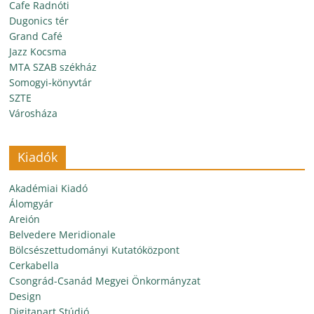
Cafe Radnóti
Dugonics tér
Grand Café
Jazz Kocsma
MTA SZAB székház
Somogyi-könyvtár
SZTE
Városháza
Kiadók
Akadémiai Kiadó
Álomgyár
Areión
Belvedere Meridionale
Bölcsészettudományi Kutatóközpont
Cerkabella
Csongrád-Csanád Megyei Önkormányzat
Design
Digitanart Stúdió