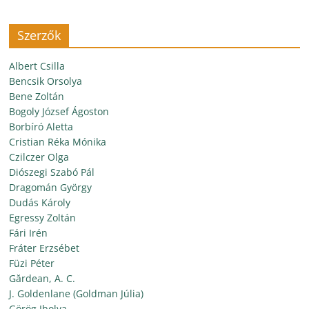
Szerzők
Albert Csilla
Bencsik Orsolya
Bene Zoltán
Bogoly József Ágoston
Borbíró Aletta
Cristian Réka Mónika
Czilczer Olga
Diószegi Szabó Pál
Dragomán György
Dudás Károly
Egressy Zoltán
Fári Irén
Fráter Erzsébet
Füzi Péter
Gărdean, A. C.
J. Goldenlane (Goldman Júlia)
Görög Ibolya