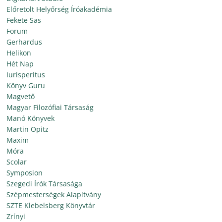
Előretolt Helyőrség Íróakadémia
Fekete Sas
Forum
Gerhardus
Helikon
Hét Nap
Iurisperitus
Könyv Guru
Magvető
Magyar Filozófiai Társaság
Manó Könyvek
Martin Opitz
Maxim
Móra
Scolar
Symposion
Szegedi Írók Társasága
Szépmesterségek Alapítvány
SZTE Klebelsberg Könyvtár
Zrínyi