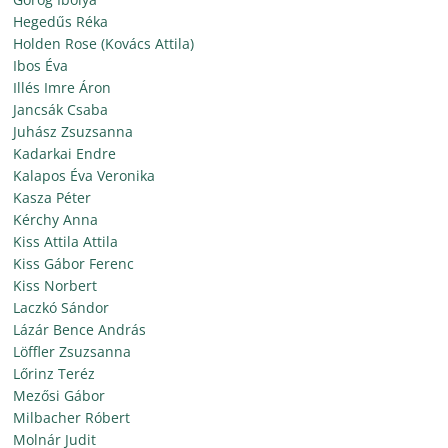
Hegedűs Réka
Holden Rose (Kovács Attila)
Ibos Éva
Illés Imre Áron
Jancsák Csaba
Juhász Zsuzsanna
Kadarkai Endre
Kalapos Éva Veronika
Kasza Péter
Kérchy Anna
Kiss Attila Attila
Kiss Gábor Ferenc
Kiss Norbert
Laczkó Sándor
Lázár Bence András
Löffler Zsuzsanna
Lőrinz Teréz
Mezősi Gábor
Milbacher Róbert
Molnár Judit