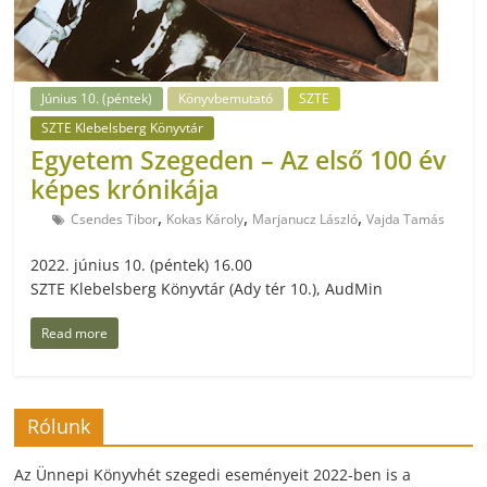
Június 10. (péntek)
Könyvbemutató
SZTE
SZTE Klebelsberg Könyvtár
Egyetem Szegeden – Az első 100 év
képes krónikája
,
,
,
Csendes Tibor
Kokas Károly
Marjanucz László
Vajda Tamás
2022. június 10. (péntek) 16.00
SZTE Klebelsberg Könyvtár (Ady tér 10.), AudMin
Read more
Rólunk
Az Ünnepi Könyvhét szegedi eseményeit 2022-ben is a