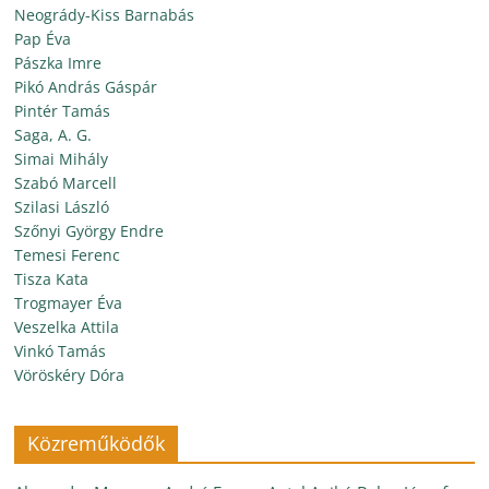
Neogrády-Kiss Barnabás
Pap Éva
Pászka Imre
Pikó András Gáspár
Pintér Tamás
Saga, A. G.
Simai Mihály
Szabó Marcell
Szilasi László
Szőnyi György Endre
Temesi Ferenc
Tisza Kata
Trogmayer Éva
Veszelka Attila
Vinkó Tamás
Vöröskéry Dóra
Közreműködők