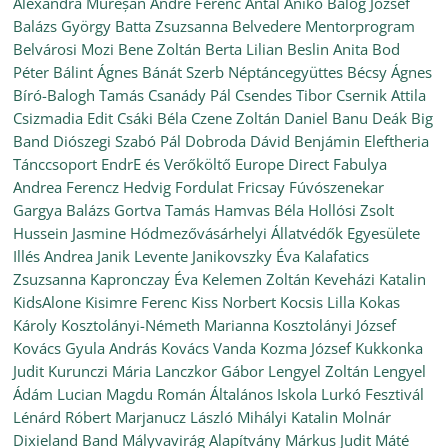
Alexandra Mureșan
André Ferenc
Antal Anikó
Balog József
Balázs György
Batta Zsuzsanna
Belvedere Mentorprogram
Belvárosi Mozi
Bene Zoltán
Berta Lilian
Beslin Anita
Bod
Péter
Bálint Ágnes
Bánát Szerb Néptáncegyüttes
Bécsy Ágnes
Bíró-Balogh Tamás
Csanády Pál
Csendes Tibor
Csernik Attila
Csizmadia Edit
Csáki Béla
Czene Zoltán
Daniel Banu
Deák Big
Band
Diószegi Szabó Pál
Dobroda
Dávid Benjámin
Eleftheria
Tánccsoport
EndrE és Verőköltő
Europe Direct
Fabulya
Andrea
Ferencz Hedvig
Fordulat
Fricsay Fúvószenekar
Gargya Balázs
Gortva Tamás
Hamvas Béla
Hollósi Zsolt
Hussein Jasmine
Hódmezővásárhelyi Állatvédők Egyesülete
Illés Andrea
Janik Levente
Janikovszky Éva
Kalafatics
Zsuzsanna
Kapronczay Éva
Kelemen Zoltán
Keveházi Katalin
KidsAlone
Kisimre Ferenc
Kiss Norbert
Kocsis Lilla
Kokas
Károly
Kosztolányi-Németh Marianna
Kosztolányi József
Kovács Gyula András
Kovács Vanda
Kozma József
Kukkonka
Judit
Kurunczi Mária
Lanczkor Gábor
Lengyel Zoltán
Lengyel
Ádám
Lucian Magdu Román Általános Iskola
Lurkó Fesztivál
Lénárd Róbert
Marjanucz László
Mihályi Katalin
Molnár
Dixieland Band
Mályvavirág Alapítvány
Márkus Judit
Máté