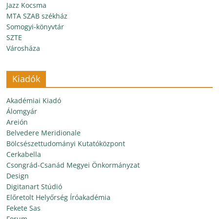
Jazz Kocsma
MTA SZAB székház
Somogyi-könyvtár
SZTE
Városháza
Kiadók
Akadémiai Kiadó
Álomgyár
Areión
Belvedere Meridionale
Bölcsészettudományi Kutatóközpont
Cerkabella
Csongrád-Csanád Megyei Önkormányzat
Design
Digitanart Stúdió
Előretolt Helyőrség Íróakadémia
Fekete Sas
Forum