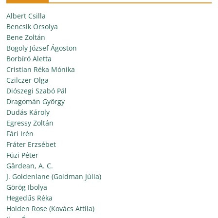
Albert Csilla
Bencsik Orsolya
Bene Zoltán
Bogoly József Ágoston
Borbíró Aletta
Cristian Réka Mónika
Czilczer Olga
Diószegi Szabó Pál
Dragomán György
Dudás Károly
Egressy Zoltán
Fári Irén
Fráter Erzsébet
Füzi Péter
Gărdean, A. C.
J. Goldenlane (Goldman Júlia)
Görög Ibolya
Hegedűs Réka
Holden Rose (Kovács Attila)