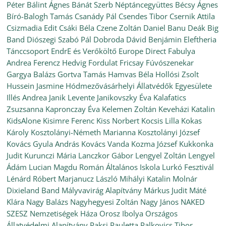
Péter
Bálint Ágnes
Bánát Szerb Néptáncegyüttes
Bécsy Ágnes
Bíró-Balogh Tamás
Csanády Pál
Csendes Tibor
Csernik Attila
Csizmadia Edit
Csáki Béla
Czene Zoltán
Daniel Banu
Deák Big
Band
Diószegi Szabó Pál
Dobroda
Dávid Benjámin
Eleftheria
Tánccsoport
EndrE és Verőköltő
Europe Direct
Fabulya
Andrea
Ferencz Hedvig
Fordulat
Fricsay Fúvószenekar
Gargya Balázs
Gortva Tamás
Hamvas Béla
Hollósi Zsolt
Hussein Jasmine
Hódmezővásárhelyi Állatvédők Egyesülete
Illés Andrea
Janik Levente
Janikovszky Éva
Kalafatics
Zsuzsanna
Kapronczay Éva
Kelemen Zoltán
Keveházi Katalin
KidsAlone
Kisimre Ferenc
Kiss Norbert
Kocsis Lilla
Kokas
Károly
Kosztolányi-Németh Marianna
Kosztolányi József
Kovács Gyula András
Kovács Vanda
Kozma József
Kukkonka
Judit
Kurunczi Mária
Lanczkor Gábor
Lengyel Zoltán
Lengyel
Ádám
Lucian Magdu Román Általános Iskola
Lurkó Fesztivál
Lénárd Róbert
Marjanucz László
Mihályi Katalin
Molnár
Dixieland Band
Mályvavirág Alapítvány
Márkus Judit
Máté
Klára
Nagy Balázs
Nagyhegyesi Zoltán
Nagy János
NAKED
SZESZ
Nemzetiségek Háza
Orosz Ibolya
Országos
Állatvédelmi Alapítvány
Paksi Pauletta
Palkovics Tibor