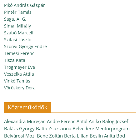
Pikó András Gáspár
Pintér Tamás
Saga, A. G.
Simai Mihály
Szabó Marcell
Szilasi László
Szőnyi György Endre
Temesi Ferenc
Tisza Kata
Trogmayer Éva
Veszelka Attila
Vinkó Tamás
Vöröskéry Dóra
Közreműködők
Alexandra Mureșan
André Ferenc
Antal Anikó
Balog József
Balázs György
Batta Zsuzsanna
Belvedere Mentorprogram
Belvárosi Mozi
Bene Zoltán
Berta Lilian
Beslin Anita
Bod