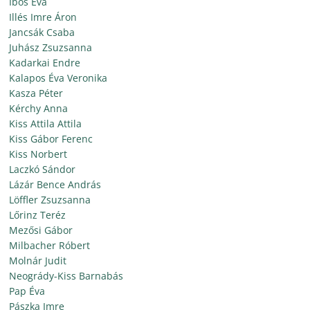
Ibos Éva
Illés Imre Áron
Jancsák Csaba
Juhász Zsuzsanna
Kadarkai Endre
Kalapos Éva Veronika
Kasza Péter
Kérchy Anna
Kiss Attila Attila
Kiss Gábor Ferenc
Kiss Norbert
Laczkó Sándor
Lázár Bence András
Löffler Zsuzsanna
Lőrinz Teréz
Mezősi Gábor
Milbacher Róbert
Molnár Judit
Neogrády-Kiss Barnabás
Pap Éva
Pászka Imre