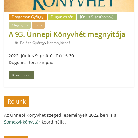
Dragomán György
Dugonics tér
Június 9. (csütörtök)
Megnyitó
Top
A 93. Ünnepi Könyvhét megnyitója
,
Balázs György
Kozma József
2022. június 9. (csütörtök) 16.30
Dugonics tér, színpad
Read more
Rólunk
Az Ünnepi Könyvhét szegedi eseményeit 2022-ben is a
Somogyi-könyvtár
koordinálja.