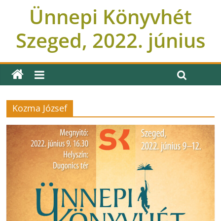
Ünnepi Könyvhét
Szeged, 2022. június
Kozma József