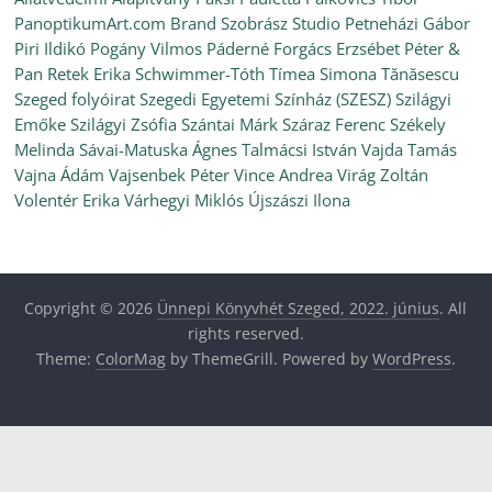
PanoptikumArt.com Brand Szobrász Studio
Petneházi Gábor
Piri Ildikó
Pogány Vilmos
Páderné Forgács Erzsébet
Péter &
Pan
Retek Erika
Schwimmer-Tóth Tímea
Simona Tănăsescu
Szeged folyóirat
Szegedi Egyetemi Színház (SZESZ)
Szilágyi
Emőke
Szilágyi Zsófia
Szántai Márk
Száraz Ferenc
Székely
Melinda
Sávai-Matuska Ágnes
Talmácsi István
Vajda Tamás
Vajna Ádám
Vajsenbek Péter
Vince Andrea
Virág Zoltán
Volentér Erika
Várhegyi Miklós
Újszászi Ilona
Copyright © 2026
Ünnepi Könyvhét Szeged, 2022. június
. All
rights reserved.
Theme:
ColorMag
by ThemeGrill. Powered by
WordPress
.