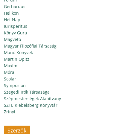
Gerhardus
Helikon
Hét Nap
Iurisperitus
Könyv Guru
Magvető
Magyar Filozófiai Társaság
Manó Könyvek
Martin Opitz
Maxim
Móra
Scolar
Symposion
Szegedi Írók Társasága
Szépmesterségek Alapítvány
SZTE Klebelsberg Könyvtár
Zrínyi
Szerzők