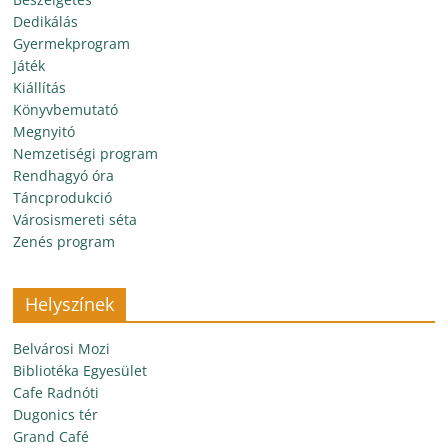
Dedikálás
Gyermekprogram
Játék
Kiállítás
Könyvbemutató
Megnyitó
Nemzetiségi program
Rendhagyó óra
Táncprodukció
Városismereti séta
Zenés program
Helyszínek
Belvárosi Mozi
Bibliotéka Egyesület
Cafe Radnóti
Dugonics tér
Grand Café