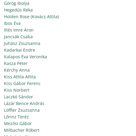
Görög Ibolya
Hegedűs Réka
Holden Rose (Kovács Attila)
Ibos Éva
Illés Imre Áron
Jancsák Csaba
Juhász Zsuzsanna
Kadarkai Endre
Kalapos Éva Veronika
Kasza Péter
Kérchy Anna
Kiss Attila Attila
Kiss Gábor Ferenc
Kiss Norbert
Laczkó Sándor
Lázár Bence András
Löffler Zsuzsanna
Lőrinz Teréz
Mezősi Gábor
Milbacher Róbert