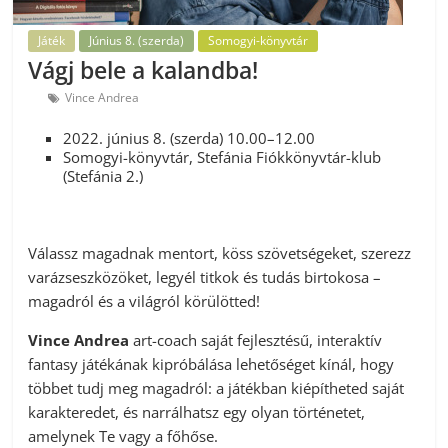
Játék
Június 8. (szerda)
Somogyi-könyvtár
Vágj bele a kalandba!
Vince Andrea
2022. június 8. (szerda) 10.00–12.00
Somogyi-könyvtár, Stefánia Fiókkönyvtár-klub
(Stefánia 2.)
Válassz magadnak mentort, köss szövetségeket, szerezz
varázseszközöket, legyél titkok és tudás birtokosa –
magadról és a világról körülötted!
Vince Andrea
art-coach saját fejlesztésű, interaktív
fantasy játékának kipróbálása lehetőséget kínál, hogy
többet tudj meg magadról: a játékban kiépítheted saját
karakteredet, és narrálhatsz egy olyan történetet,
amelynek Te vagy a főhőse.