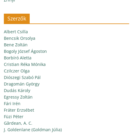
Szerzők
Albert Csilla
Bencsik Orsolya
Bene Zoltán
Bogoly József Ágoston
Borbíró Aletta
Cristian Réka Mónika
Czilczer Olga
Diószegi Szabó Pál
Dragomán György
Dudás Károly
Egressy Zoltán
Fári Irén
Fráter Erzsébet
Füzi Péter
Gărdean, A. C.
J. Goldenlane (Goldman Júlia)