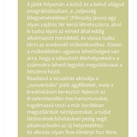
A játék folyamán a külső és a belső világod
integrálódásában, a „teljesség
lélegzetvételében” (Pilinszky János) egy
olyan sajátos tér kerül létrehozásra, ahol
ki tudsz lépni az elméd által eddig
alkalmazott mintákból, és vissza tudsz
térni az eredendő működésedhez. Ebben
a működésben ugyanis lehetőséged van
arra, hogy a választott élethelyzetedre a
számodra lehető legjobb megoldásokat a
felszínre hozd.
Ráadásul a vizualitás aktiválja a
„nonverbális” jobb agyféltekét, mely a
kreativitáson keresztül: fejleszti az
érzelemkezelési mechanizmusokat,
rugalmassá teszi a már korábban
megszilárdult nézőpontokat, a tudat
látóterének bővítésével pedig segít
alkalmazkodni az új helyzetekhez.
Az alkotás olyan flow élményt hoz létre,