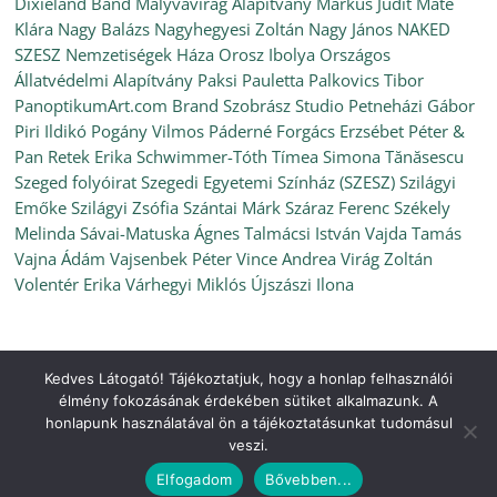
Dixieland Band
Mályvavirág Alapítvány
Márkus Judit
Máté
Klára
Nagy Balázs
Nagyhegyesi Zoltán
Nagy János
NAKED
SZESZ
Nemzetiségek Háza
Orosz Ibolya
Országos
Állatvédelmi Alapítvány
Paksi Pauletta
Palkovics Tibor
PanoptikumArt.com Brand Szobrász Studio
Petneházi Gábor
Piri Ildikó
Pogány Vilmos
Páderné Forgács Erzsébet
Péter &
Pan
Retek Erika
Schwimmer-Tóth Tímea
Simona Tănăsescu
Szeged folyóirat
Szegedi Egyetemi Színház (SZESZ)
Szilágyi
Emőke
Szilágyi Zsófia
Szántai Márk
Száraz Ferenc
Székely
Melinda
Sávai-Matuska Ágnes
Talmácsi István
Vajda Tamás
Vajna Ádám
Vajsenbek Péter
Vince Andrea
Virág Zoltán
Volentér Erika
Várhegyi Miklós
Újszászi Ilona
Kedves Látogató! Tájékoztatjuk, hogy a honlap felhasználói
Copyright © 2026
Ünnepi Könyvhét Szeged, 2022. június
. All
élmény fokozásának érdekében sütiket alkalmazunk. A
rights reserved.
honlapunk használatával ön a tájékoztatásunkat tudomásul
Theme:
ColorMag
by ThemeGrill. Powered by
WordPress
.
veszi.
Elfogadom
Bővebben...