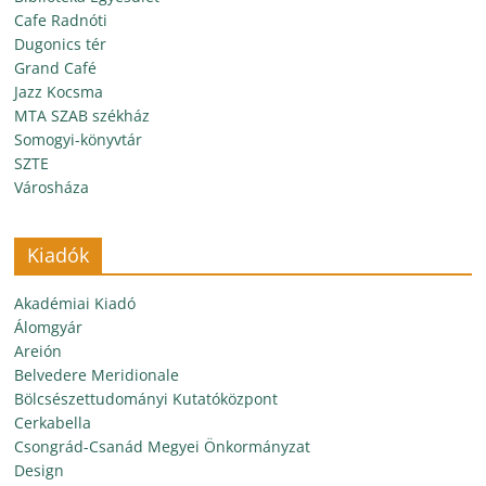
Cafe Radnóti
Dugonics tér
Grand Café
Jazz Kocsma
MTA SZAB székház
Somogyi-könyvtár
SZTE
Városháza
Kiadók
Akadémiai Kiadó
Álomgyár
Areión
Belvedere Meridionale
Bölcsészettudományi Kutatóközpont
Cerkabella
Csongrád-Csanád Megyei Önkormányzat
Design