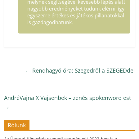
melynek segítségével kevesebb lépés alatt
nagyobb eredményeket tudunk elérni, így
egyszerre értékes és játékos pillanatokkal
is gazdagodhatunk.
←
Rendhagyó óra: Szegedről a SZEGEDdel
AndréVajna X Vajsenbek – zenés spokenword est
→
Rólunk
Az Ünnepi Könyvhét szegedi eseményeit 2022-ben is a