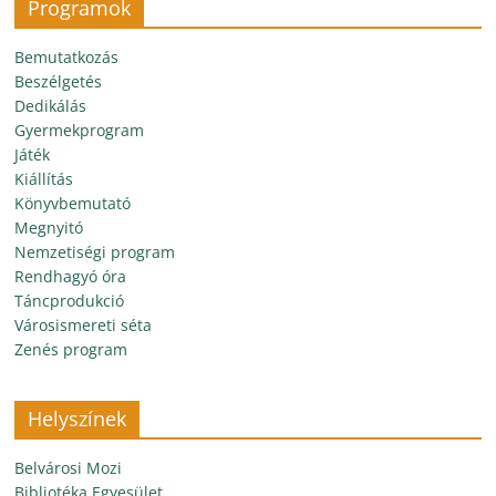
Programok
Bemutatkozás
Beszélgetés
Dedikálás
Gyermekprogram
Játék
Kiállítás
Könyvbemutató
Megnyitó
Nemzetiségi program
Rendhagyó óra
Táncprodukció
Városismereti séta
Zenés program
Helyszínek
Belvárosi Mozi
Bibliotéka Egyesület