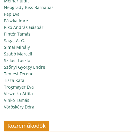
Molnár Judit
Neogrády-Kiss Barnabás
Pap Éva
Pászka Imre
Pikó András Gáspár
Pintér Tamás
Saga, A. G.
Simai Mihály
Szabó Marcell
Szilasi László
Szőnyi György Endre
Temesi Ferenc
Tisza Kata
Trogmayer Éva
Veszelka Attila
Vinkó Tamás
Vöröskéry Dóra
Közreműködők