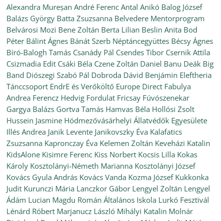
Alexandra Mureșan
André Ferenc
Antal Anikó
Balog József
Balázs György
Batta Zsuzsanna
Belvedere Mentorprogram
Belvárosi Mozi
Bene Zoltán
Berta Lilian
Beslin Anita
Bod
Péter
Bálint Ágnes
Bánát Szerb Néptáncegyüttes
Bécsy Ágnes
Bíró-Balogh Tamás
Csanády Pál
Csendes Tibor
Csernik Attila
Csizmadia Edit
Csáki Béla
Czene Zoltán
Daniel Banu
Deák Big
Band
Diószegi Szabó Pál
Dobroda
Dávid Benjámin
Eleftheria
Tánccsoport
EndrE és Verőköltő
Europe Direct
Fabulya
Andrea
Ferencz Hedvig
Fordulat
Fricsay Fúvószenekar
Gargya Balázs
Gortva Tamás
Hamvas Béla
Hollósi Zsolt
Hussein Jasmine
Hódmezővásárhelyi Állatvédők Egyesülete
Illés Andrea
Janik Levente
Janikovszky Éva
Kalafatics
Zsuzsanna
Kapronczay Éva
Kelemen Zoltán
Keveházi Katalin
KidsAlone
Kisimre Ferenc
Kiss Norbert
Kocsis Lilla
Kokas
Károly
Kosztolányi-Németh Marianna
Kosztolányi József
Kovács Gyula András
Kovács Vanda
Kozma József
Kukkonka
Judit
Kurunczi Mária
Lanczkor Gábor
Lengyel Zoltán
Lengyel
Ádám
Lucian Magdu Román Általános Iskola
Lurkó Fesztivál
Lénárd Róbert
Marjanucz László
Mihályi Katalin
Molnár