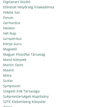
Digitanart Stúdió
Előretolt Helyőrség Íróakadémia
Fekete Sas
Forum
Gerhardus
Helikon
Hét Nap
Iurisperitus
Könyv Guru
Magvető
Magyar Filozófiai Társaság
Manó Könyvek
Martin Opitz
Maxim
Móra
Scolar
Symposion
Szegedi Írók Társasága
Szépmesterségek Alapítvány
SZTE Klebelsberg Könyvtár
Zrínyi