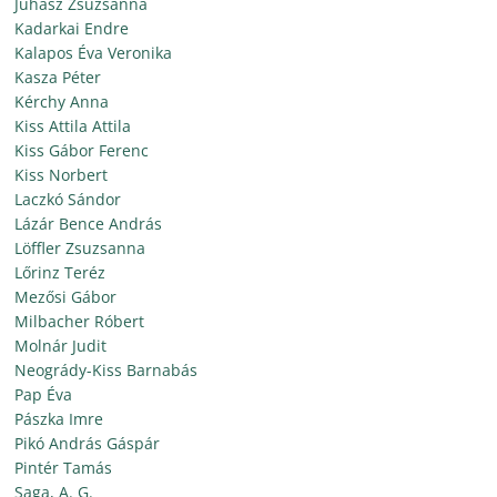
Juhász Zsuzsanna
Kadarkai Endre
Kalapos Éva Veronika
Kasza Péter
Kérchy Anna
Kiss Attila Attila
Kiss Gábor Ferenc
Kiss Norbert
Laczkó Sándor
Lázár Bence András
Löffler Zsuzsanna
Lőrinz Teréz
Mezősi Gábor
Milbacher Róbert
Molnár Judit
Neogrády-Kiss Barnabás
Pap Éva
Pászka Imre
Pikó András Gáspár
Pintér Tamás
Saga, A. G.