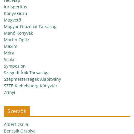
Hét Nap
Iurisperitus
Könyv Guru
Magvető
Magyar Filozófiai Társaság
Manó Könyvek
Martin Opitz
Maxim
Móra
Scolar
Symposion
Szegedi Írók Társasága
Szépmesterségek Alapítvány
SZTE Klebelsberg Könyvtár
Zrínyi
Szerzők
Albert Csilla
Bencsik Orsolya