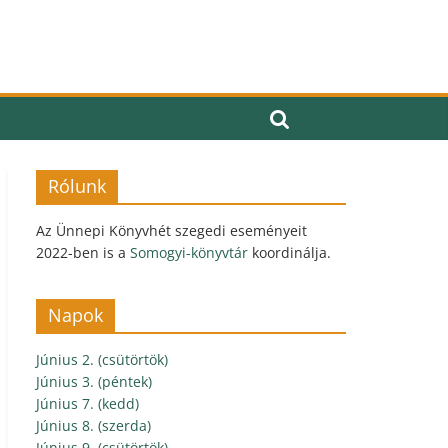
Rólunk
Az Ünnepi Könyvhét szegedi eseményeit
2022-ben is a
Somogyi-könyvtár
koordinálja.
Napok
Június 2. (csütörtök)
Június 3. (péntek)
Június 7. (kedd)
Június 8. (szerda)
Június 9. (csütörtök)