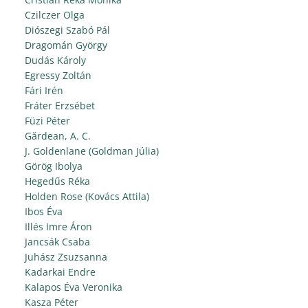
Czilczer Olga
Diószegi Szabó Pál
Dragomán György
Dudás Károly
Egressy Zoltán
Fári Irén
Fráter Erzsébet
Füzi Péter
Gărdean, A. C.
J. Goldenlane (Goldman Júlia)
Görög Ibolya
Hegedűs Réka
Holden Rose (Kovács Attila)
Ibos Éva
Illés Imre Áron
Jancsák Csaba
Juhász Zsuzsanna
Kadarkai Endre
Kalapos Éva Veronika
Kasza Péter