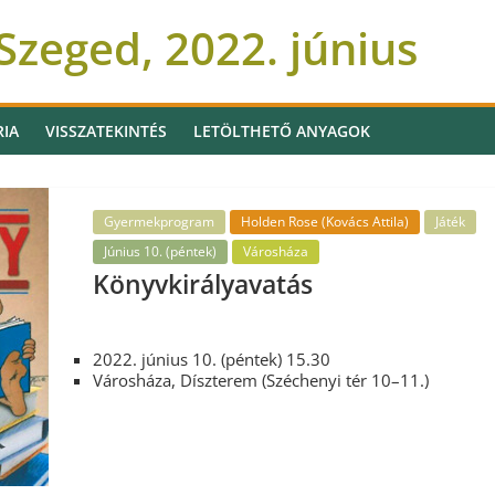
zeged, 2022. június
RIA
VISSZATEKINTÉS
LETÖLTHETŐ ANYAGOK
Gyermekprogram
Holden Rose (Kovács Attila)
Játék
Június 10. (péntek)
Városháza
Könyvkirályavatás
2022. június 10. (péntek) 15.30
Városháza, Díszterem (Széchenyi tér 10–11.)