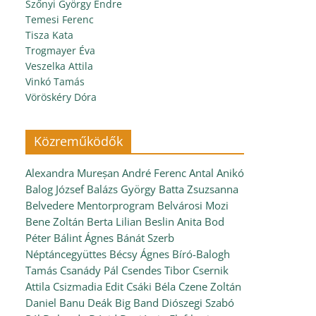
Szőnyi György Endre
Temesi Ferenc
Tisza Kata
Trogmayer Éva
Veszelka Attila
Vinkó Tamás
Vöröskéry Dóra
Közreműködők
Alexandra Mureșan
André Ferenc
Antal Anikó
Balog József
Balázs György
Batta Zsuzsanna
Belvedere Mentorprogram
Belvárosi Mozi
Bene Zoltán
Berta Lilian
Beslin Anita
Bod
Péter
Bálint Ágnes
Bánát Szerb
Néptáncegyüttes
Bécsy Ágnes
Bíró-Balogh
Tamás
Csanády Pál
Csendes Tibor
Csernik
Attila
Csizmadia Edit
Csáki Béla
Czene Zoltán
Daniel Banu
Deák Big Band
Diószegi Szabó