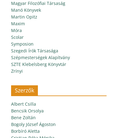
Magyar Filozófiai Társaság
Manó Könyvek
Martin Opitz
Maxim
Móra
Scolar
Symposion
Szegedi Írók Társasága
Szépmesterségek Alapítvány
SZTE Klebelsberg Könyvtár
Zrínyi
Szerzők
Albert Csilla
Bencsik Orsolya
Bene Zoltán
Bogoly József Ágoston
Borbíró Aletta
Cristian Réka Mónika