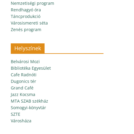
Nemzetiségi program
Rendhagyó óra
Táncprodukció
Városismereti séta
Zenés program
Helyszínek
Belvárosi Mozi
Bibliotéka Egyesület
Cafe Radnóti
Dugonics tér
Grand Café
Jazz Kocsma
MTA SZAB székház
Somogyi-könyvtár
SZTE
Városháza