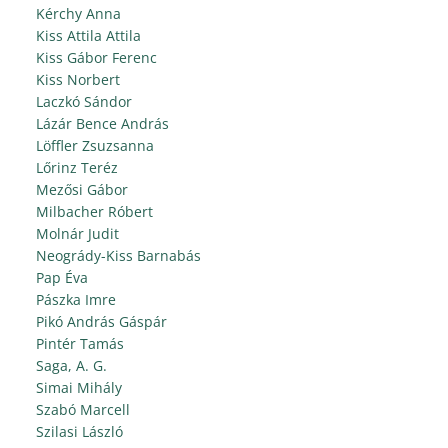
Kérchy Anna
Kiss Attila Attila
Kiss Gábor Ferenc
Kiss Norbert
Laczkó Sándor
Lázár Bence András
Löffler Zsuzsanna
Lőrinz Teréz
Mezősi Gábor
Milbacher Róbert
Molnár Judit
Neogrády-Kiss Barnabás
Pap Éva
Pászka Imre
Pikó András Gáspár
Pintér Tamás
Saga, A. G.
Simai Mihály
Szabó Marcell
Szilasi László