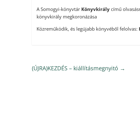
A Somogyi-könyvtár
Könyvkirály
című olvasásn
könyvkirály megkoronázása
Közreműködik, és legújabb könyvéből felolvas:
(ÚJRA)KEZDÉS – kiállításmegnyitó
→