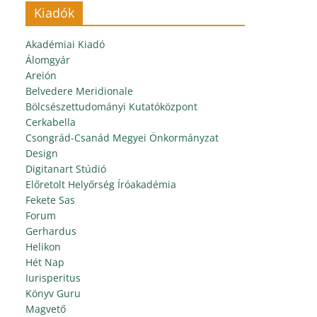
Kiadók
Akadémiai Kiadó
Álomgyár
Areión
Belvedere Meridionale
Bölcsészettudományi Kutatóközpont
Cerkabella
Csongrád-Csanád Megyei Önkormányzat
Design
Digitanart Stúdió
Előretolt Helyőrség Íróakadémia
Fekete Sas
Forum
Gerhardus
Helikon
Hét Nap
Iurisperitus
Könyv Guru
Magvető