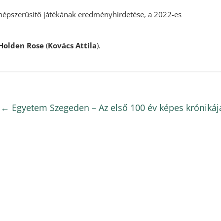
épszerűsítő játékának eredményhirdetése, a 2022-es
Holden Rose
(
Kovács Attila
).
←
Egyetem Szegeden – Az első 100 év képes krónikáj