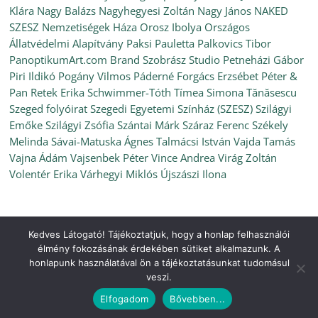
Klára
Nagy Balázs
Nagyhegyesi Zoltán
Nagy János
NAKED
SZESZ
Nemzetiségek Háza
Orosz Ibolya
Országos
Állatvédelmi Alapítvány
Paksi Pauletta
Palkovics Tibor
PanoptikumArt.com Brand Szobrász Studio
Petneházi Gábor
Piri Ildikó
Pogány Vilmos
Páderné Forgács Erzsébet
Péter &
Pan
Retek Erika
Schwimmer-Tóth Tímea
Simona Tănăsescu
Szeged folyóirat
Szegedi Egyetemi Színház (SZESZ)
Szilágyi
Emőke
Szilágyi Zsófia
Szántai Márk
Száraz Ferenc
Székely
Melinda
Sávai-Matuska Ágnes
Talmácsi István
Vajda Tamás
Vajna Ádám
Vajsenbek Péter
Vince Andrea
Virág Zoltán
Volentér Erika
Várhegyi Miklós
Újszászi Ilona
Kedves Látogató! Tájékoztatjuk, hogy a honlap felhasználói
Copyright © 2026
Ünnepi Könyvhét Szeged, 2022. június
. All
élmény fokozásának érdekében sütiket alkalmazunk. A
rights reserved.
honlapunk használatával ön a tájékoztatásunkat tudomásul
Theme:
ColorMag
by ThemeGrill. Powered by
WordPress
.
veszi.
Elfogadom
Bővebben...