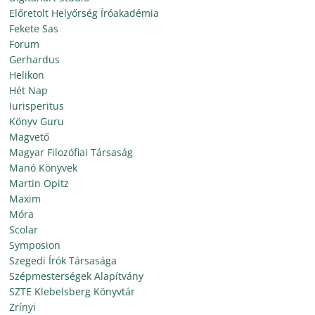
Előretolt Helyőrség Íróakadémia
Fekete Sas
Forum
Gerhardus
Helikon
Hét Nap
Iurisperitus
Könyv Guru
Magvető
Magyar Filozófiai Társaság
Manó Könyvek
Martin Opitz
Maxim
Móra
Scolar
Symposion
Szegedi Írók Társasága
Szépmesterségek Alapítvány
SZTE Klebelsberg Könyvtár
Zrínyi