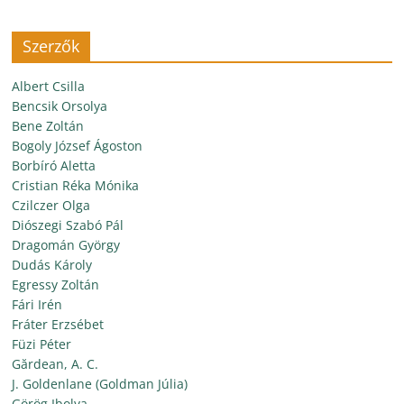
Szerzők
Albert Csilla
Bencsik Orsolya
Bene Zoltán
Bogoly József Ágoston
Borbíró Aletta
Cristian Réka Mónika
Czilczer Olga
Diószegi Szabó Pál
Dragomán György
Dudás Károly
Egressy Zoltán
Fári Irén
Fráter Erzsébet
Füzi Péter
Gărdean, A. C.
J. Goldenlane (Goldman Júlia)
Görög Ibolya