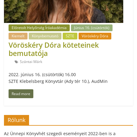
Előretolt Helyőrség Íróakadémia
Június 16. (csütörtök)
Kiemelt
Könyvbemutató
SZTE
Vöröskéry Dóra
Vöröskéry Dóra köteteinek
bemutatója
Szántai Márk
2022. június 16. (csütörtök) 16.00
SZTE Klebelsberg Könyvtár (Ady tér 10.), AudMin
Read more
Rólunk
Az Ünnepi Könyvhét szegedi eseményeit 2022-ben is a