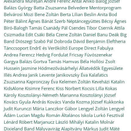
Alexandra Mureșan
André Ferenc
Antal Anikó
Balog József
Balázs György
Batta Zsuzsanna
Belvedere Mentorprogram
Belvárosi Mozi
Bene Zoltán
Berta Lilian
Beslin Anita
Bod
Péter
Bálint Ágnes
Bánát Szerb Néptáncegyüttes
Bécsy Ágnes
Bíró-Balogh Tamás
Csanády Pál
Csendes Tibor
Csernik Attila
Csizmadia Edit
Csáki Béla
Czene Zoltán
Daniel Banu
Deák Big
Band
Diószegi Szabó Pál
Dobroda
Dávid Benjámin
Eleftheria
Tánccsoport
EndrE és Verőköltő
Europe Direct
Fabulya
Andrea
Ferencz Hedvig
Fordulat
Fricsay Fúvószenekar
Gargya Balázs
Gortva Tamás
Hamvas Béla
Hollósi Zsolt
Hussein Jasmine
Hódmezővásárhelyi Állatvédők Egyesülete
Illés Andrea
Janik Levente
Janikovszky Éva
Kalafatics
Zsuzsanna
Kapronczay Éva
Kelemen Zoltán
Keveházi Katalin
KidsAlone
Kisimre Ferenc
Kiss Norbert
Kocsis Lilla
Kokas
Károly
Kosztolányi-Németh Marianna
Kosztolányi József
Kovács Gyula András
Kovács Vanda
Kozma József
Kukkonka
Judit
Kurunczi Mária
Lanczkor Gábor
Lengyel Zoltán
Lengyel
Ádám
Lucian Magdu Román Általános Iskola
Lurkó Fesztivál
Lénárd Róbert
Marjanucz László
Mihályi Katalin
Molnár
Dixieland Band
Mályvavirág Alapítvány
Márkus Judit
Máté