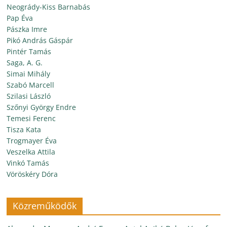
Neogrády-Kiss Barnabás
Pap Éva
Pászka Imre
Pikó András Gáspár
Pintér Tamás
Saga, A. G.
Simai Mihály
Szabó Marcell
Szilasi László
Szőnyi György Endre
Temesi Ferenc
Tisza Kata
Trogmayer Éva
Veszelka Attila
Vinkó Tamás
Vöröskéry Dóra
Közreműködők