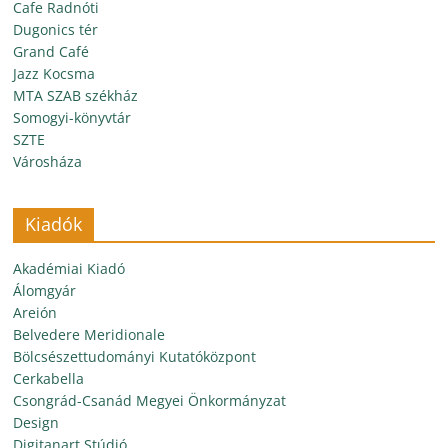
Cafe Radnóti
Dugonics tér
Grand Café
Jazz Kocsma
MTA SZAB székház
Somogyi-könyvtár
SZTE
Városháza
Kiadók
Akadémiai Kiadó
Álomgyár
Areión
Belvedere Meridionale
Bölcsészettudományi Kutatóközpont
Cerkabella
Csongrád-Csanád Megyei Önkormányzat
Design
Digitanart Stúdió