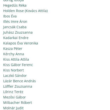
Hegedűs Réka
Holden Rose (Kovács Attila)
Ibos Éva
Illés Imre Áron
Jancsák Csaba
Juhász Zsuzsanna
Kadarkai Endre
Kalapos Éva Veronika
Kasza Péter
Kérchy Anna
Kiss Attila Attila
Kiss Gábor Ferenc
Kiss Norbert
Laczkó Sándor
Lázár Bence András
Löffler Zsuzsanna
Lőrinz Teréz
Mezősi Gábor
Milbacher Róbert
Molnár Judit