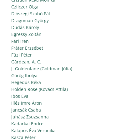
Czilczer Olga
Diószegi Szabó Pál
Dragomán György
Dudás Károly
Egressy Zoltán
Fári Irén
Fráter Erzsébet
Füzi Péter
Gărdean, A. C.
J. Goldenlane (Goldman Júlia)
Görög Ibolya
Hegedűs Réka
Holden Rose (Kovács Attila)
Ibos Éva
Illés Imre Áron
Jancsák Csaba
Juhász Zsuzsanna
Kadarkai Endre
Kalapos Éva Veronika
Kasza Péter