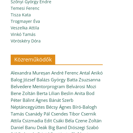
Szőnyi György Endre
Temesi Ferenc
Tisza Kata
Trogmayer Éva
Veszelka Attila
Vinkó Tamás
Vöröskéry Dóra
Közreműködők
Alexandra Mureșan
André Ferenc
Antal Anikó
Balog József
Balázs György
Batta Zsuzsanna
Belvedere Mentorprogram
Belvárosi Mozi
Bene Zoltán
Berta Lilian
Beslin Anita
Bod
Péter
Bálint Ágnes
Bánát Szerb
Néptáncegyüttes
Bécsy Ágnes
Bíró-Balogh
Tamás
Csanády Pál
Csendes Tibor
Csernik
Attila
Csizmadia Edit
Csáki Béla
Czene Zoltán
Daniel Banu
Deák Big Band
Diószegi Szabó