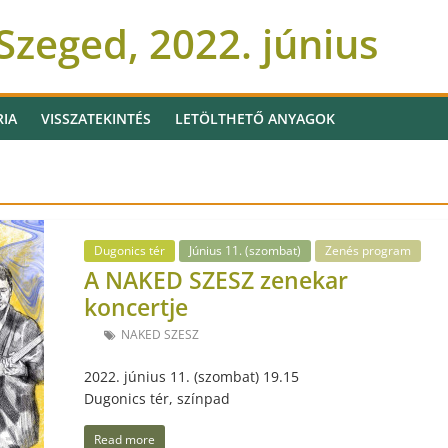
zeged, 2022. június
RIA
VISSZATEKINTÉS
LETÖLTHETŐ ANYAGOK
Dugonics tér
Június 11. (szombat)
Zenés program
A NAKED SZESZ zenekar
koncertje
NAKED SZESZ
2022. június 11. (szombat) 19.15
Dugonics tér, színpad
Read more