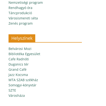
Nemzetiségi program
Rendhagyó óra
Táncprodukció
Városismereti séta
Zenés program
Helyszínek
Belvárosi Mozi
Bibliotéka Egyesület
Cafe Radnóti
Dugonics tér
Grand Café
Jazz Kocsma
MTA SZAB székház
Somogyi-könyvtár
SZTE
Városháza