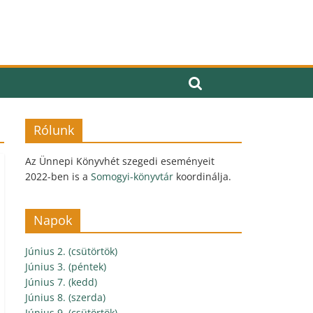
Rólunk
Az Ünnepi Könyvhét szegedi eseményeit
2022-ben is a
Somogyi-könyvtár
koordinálja.
Napok
Június 2. (csütörtök)
Június 3. (péntek)
Június 7. (kedd)
Június 8. (szerda)
Június 9. (csütörtök)