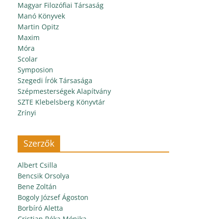
Magyar Filozófiai Társaság
Manó Könyvek
Martin Opitz
Maxim
Móra
Scolar
Symposion
Szegedi Írók Társasága
Szépmesterségek Alapítvány
SZTE Klebelsberg Könyvtár
Zrínyi
Szerzők
Albert Csilla
Bencsik Orsolya
Bene Zoltán
Bogoly József Ágoston
Borbíró Aletta
Cristian Réka Mónika