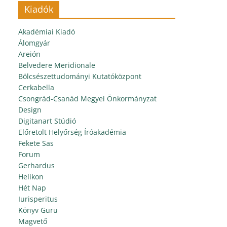
Kiadók
Akadémiai Kiadó
Álomgyár
Areión
Belvedere Meridionale
Bölcsészettudományi Kutatóközpont
Cerkabella
Csongrád-Csanád Megyei Önkormányzat
Design
Digitanart Stúdió
Előretolt Helyőrség Íróakadémia
Fekete Sas
Forum
Gerhardus
Helikon
Hét Nap
Iurisperitus
Könyv Guru
Magvető