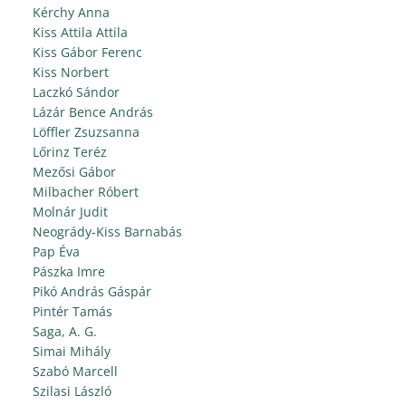
Kérchy Anna
Kiss Attila Attila
Kiss Gábor Ferenc
Kiss Norbert
Laczkó Sándor
Lázár Bence András
Löffler Zsuzsanna
Lőrinz Teréz
Mezősi Gábor
Milbacher Róbert
Molnár Judit
Neogrády-Kiss Barnabás
Pap Éva
Pászka Imre
Pikó András Gáspár
Pintér Tamás
Saga, A. G.
Simai Mihály
Szabó Marcell
Szilasi László