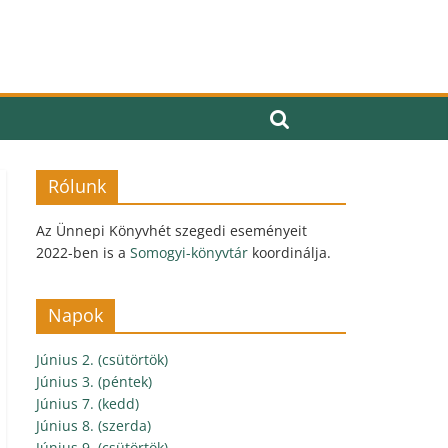
Rólunk
Az Ünnepi Könyvhét szegedi eseményeit
2022-ben is a
Somogyi-könyvtár
koordinálja.
Napok
Június 2. (csütörtök)
Június 3. (péntek)
Június 7. (kedd)
Június 8. (szerda)
Június 9. (csütörtök)