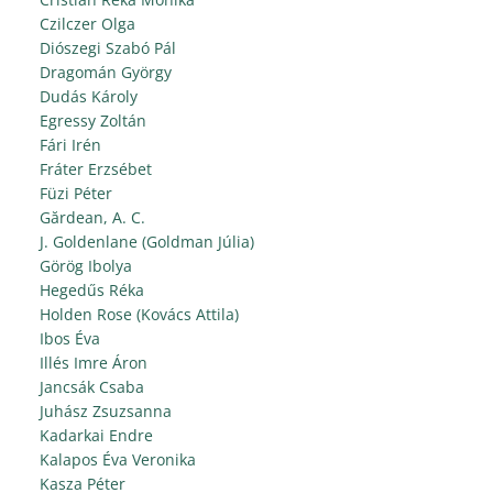
Czilczer Olga
Diószegi Szabó Pál
Dragomán György
Dudás Károly
Egressy Zoltán
Fári Irén
Fráter Erzsébet
Füzi Péter
Gărdean, A. C.
J. Goldenlane (Goldman Júlia)
Görög Ibolya
Hegedűs Réka
Holden Rose (Kovács Attila)
Ibos Éva
Illés Imre Áron
Jancsák Csaba
Juhász Zsuzsanna
Kadarkai Endre
Kalapos Éva Veronika
Kasza Péter