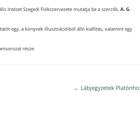
s Intézet Szegedi Fiókszervezete mutatja be a szerzők,
A. G.
ót egy, a könyvek illusztrációiból álló kiállítás, valamint egy
msorozat része.
←
Lábjegyzetek Platónho