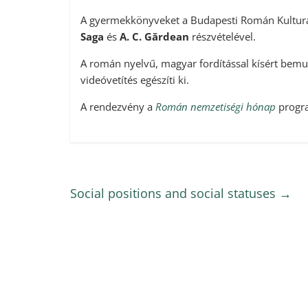
A gyermekkönyveket a Budapesti Román Kulturáli
Saga
és
A. C. Gărdean
részvételével.
A román nyelvű, magyar fordítással kísért bemutat
videóvetítés egészíti ki.
A rendezvény a
Román nemzetiségi hónap
progra
Social positions and social statuses
→