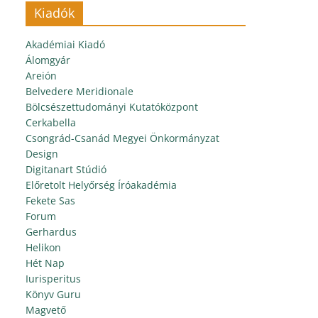
Kiadók
Akadémiai Kiadó
Álomgyár
Areión
Belvedere Meridionale
Bölcsészettudományi Kutatóközpont
Cerkabella
Csongrád-Csanád Megyei Önkormányzat
Design
Digitanart Stúdió
Előretolt Helyőrség Íróakadémia
Fekete Sas
Forum
Gerhardus
Helikon
Hét Nap
Iurisperitus
Könyv Guru
Magvető