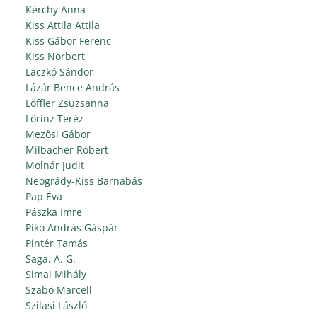
Kérchy Anna
Kiss Attila Attila
Kiss Gábor Ferenc
Kiss Norbert
Laczkó Sándor
Lázár Bence András
Löffler Zsuzsanna
Lőrinz Teréz
Mezősi Gábor
Milbacher Róbert
Molnár Judit
Neogrády-Kiss Barnabás
Pap Éva
Pászka Imre
Pikó András Gáspár
Pintér Tamás
Saga, A. G.
Simai Mihály
Szabó Marcell
Szilasi László