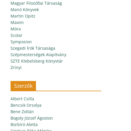
Magyar Filozófiai Társaság
Manó Könyvek
Martin Opitz
Maxim
Móra
Scolar
Symposion
Szegedi Írók Társasága
Szépmesterségek Alapítvány
SZTE Klebelsberg Könyvtár
Zrínyi
Szerzők
Albert Csilla
Bencsik Orsolya
Bene Zoltán
Bogoly József Ágoston
Borbíró Aletta
Cristian Réka Mónika