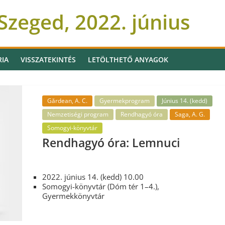
zeged, 2022. június
RIA
VISSZATEKINTÉS
LETÖLTHETŐ ANYAGOK
Gărdean, A. C.
Gyermekprogram
Június 14. (kedd)
Nemzetiségi program
Rendhagyó óra
Saga, A. G.
Somogyi-könyvtár
Rendhagyó óra: Lemnuci
2022. június 14. (kedd) 10.00
Somogyi-könyvtár (Dóm tér 1–4.),
Gyermekkönyvtár