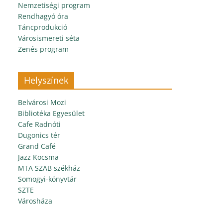
Nemzetiségi program
Rendhagyó óra
Táncprodukció
Városismereti séta
Zenés program
Helyszínek
Belvárosi Mozi
Bibliotéka Egyesület
Cafe Radnóti
Dugonics tér
Grand Café
Jazz Kocsma
MTA SZAB székház
Somogyi-könyvtár
SZTE
Városháza