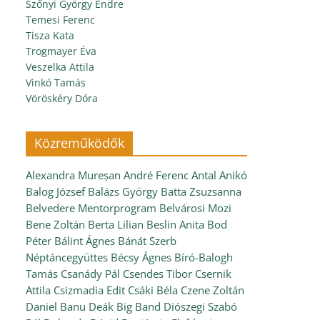
Szőnyi György Endre
Temesi Ferenc
Tisza Kata
Trogmayer Éva
Veszelka Attila
Vinkó Tamás
Vöröskéry Dóra
Közreműködők
Alexandra Mureșan
André Ferenc
Antal Anikó
Balog József
Balázs György
Batta Zsuzsanna
Belvedere Mentorprogram
Belvárosi Mozi
Bene Zoltán
Berta Lilian
Beslin Anita
Bod
Péter
Bálint Ágnes
Bánát Szerb
Néptáncegyüttes
Bécsy Ágnes
Bíró-Balogh
Tamás
Csanády Pál
Csendes Tibor
Csernik
Attila
Csizmadia Edit
Csáki Béla
Czene Zoltán
Daniel Banu
Deák Big Band
Diószegi Szabó