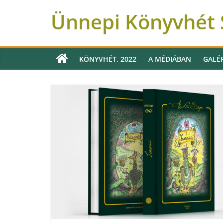
Ünnepi Könyvhét S
KÖNYVHÉT, 2022
A MÉDIÁBAN
GALÉ