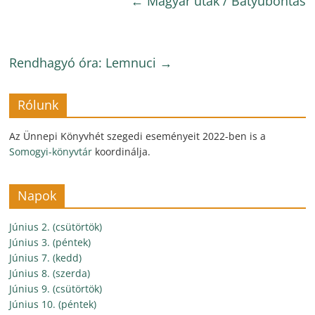
←
Magyar utak / Batyubontás
Rendhagyó óra: Lemnuci
→
Rólunk
Az Ünnepi Könyvhét szegedi eseményeit 2022-ben is a
Somogyi-könyvtár
koordinálja.
Napok
Június 2. (csütörtök)
Június 3. (péntek)
Június 7. (kedd)
Június 8. (szerda)
Június 9. (csütörtök)
Június 10. (péntek)