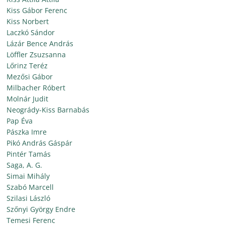
Kiss Gábor Ferenc
Kiss Norbert
Laczkó Sándor
Lázár Bence András
Löffler Zsuzsanna
Lőrinz Teréz
Mezősi Gábor
Milbacher Róbert
Molnár Judit
Neogrády-Kiss Barnabás
Pap Éva
Pászka Imre
Pikó András Gáspár
Pintér Tamás
Saga, A. G.
Simai Mihály
Szabó Marcell
Szilasi László
Szőnyi György Endre
Temesi Ferenc