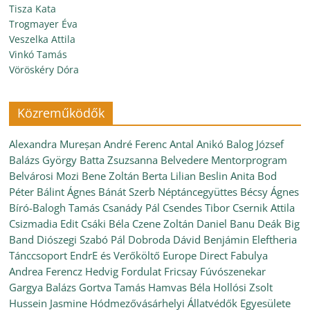
Tisza Kata
Trogmayer Éva
Veszelka Attila
Vinkó Tamás
Vöröskéry Dóra
Közreműködők
Alexandra Mureșan
André Ferenc
Antal Anikó
Balog József
Balázs György
Batta Zsuzsanna
Belvedere Mentorprogram
Belvárosi Mozi
Bene Zoltán
Berta Lilian
Beslin Anita
Bod
Péter
Bálint Ágnes
Bánát Szerb Néptáncegyüttes
Bécsy Ágnes
Bíró-Balogh Tamás
Csanády Pál
Csendes Tibor
Csernik Attila
Csizmadia Edit
Csáki Béla
Czene Zoltán
Daniel Banu
Deák Big
Band
Diószegi Szabó Pál
Dobroda
Dávid Benjámin
Eleftheria
Tánccsoport
EndrE és Verőköltő
Europe Direct
Fabulya
Andrea
Ferencz Hedvig
Fordulat
Fricsay Fúvószenekar
Gargya Balázs
Gortva Tamás
Hamvas Béla
Hollósi Zsolt
Hussein Jasmine
Hódmezővásárhelyi Állatvédők Egyesülete