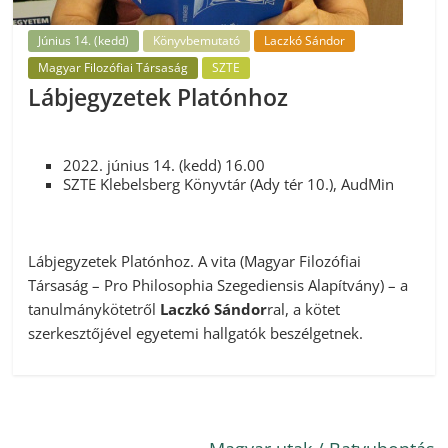
Június 14. (kedd)
Könyvbemutató
Laczkó Sándor
Magyar Filozófiai Társaság
SZTE
Lábjegyzetek Platónhoz
2022. június 14. (kedd) 16.00
SZTE Klebelsberg Könyvtár (Ady tér 10.), AudMin
Lábjegyzetek Platónhoz. A vita (Magyar Filozófiai
Társaság – Pro Philosophia Szegediensis Alapítvány) – a
tanulmánykötetről
Laczkó Sándor
ral, a kötet
szerkesztőjével egyetemi hallgatók beszélgetnek.