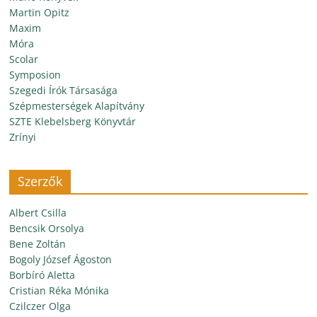
Martin Opitz
Maxim
Móra
Scolar
Symposion
Szegedi Írók Társasága
Szépmesterségek Alapítvány
SZTE Klebelsberg Könyvtár
Zrínyi
Szerzők
Albert Csilla
Bencsik Orsolya
Bene Zoltán
Bogoly József Ágoston
Borbíró Aletta
Cristian Réka Mónika
Czilczer Olga