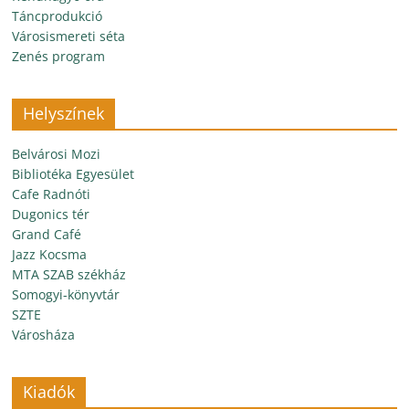
Táncprodukció
Városismereti séta
Zenés program
Helyszínek
Belvárosi Mozi
Bibliotéka Egyesület
Cafe Radnóti
Dugonics tér
Grand Café
Jazz Kocsma
MTA SZAB székház
Somogyi-könyvtár
SZTE
Városháza
Kiadók