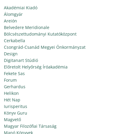
Akadémiai Kiadó
Álomgyár
Areión
Belvedere Meridionale
Bölcsészettudományi Kutatóközpont
Cerkabella
Csongrád-Csanád Megyei Önkormányzat
Design
Digitanart Stúdió
Előretolt Helyőrség Íróakadémia
Fekete Sas
Forum
Gerhardus
Helikon
Hét Nap
Iurisperitus
Könyv Guru
Magvető
Magyar Filozófiai Társaság
Manó Könyvek