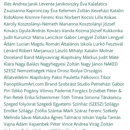
Illés Andrea
Janik Levente
Janikovszky Éva
Kalafatics
Zsuzsanna
Kapronczay Éva
Kelemen Zoltán
Keveházi Katalin
KidsAlone
Kisimre Ferenc
Kiss Norbert
Kocsis Lilla
Kokas
Károly
Kosztolányi-Németh Marianna
Kosztolányi József
Kovács Gyula András
Kovács Vanda
Kozma József
Kukkonka
Judit
Kurunczi Mária
Lanczkor Gábor
Lengyel Zoltán
Lengyel
Ádám
Lucian Magdu Román Általános Iskola
Lurkó Fesztivál
Lénárd Róbert
Marjanucz László
Mihályi Katalin
Molnár
Dixieland Band
Mályvavirág Alapítvány
Márkus Judit
Máté
Klára
Nagy Balázs
Nagyhegyesi Zoltán
Nagy János
NAKED
SZESZ
Nemzetiségek Háza
Orosz Ibolya
Országos
Állatvédelmi Alapítvány
Paksi Pauletta
Palkovics Tibor
PanoptikumArt.com Brand Szobrász Studio
Petneházi Gábor
Piri Ildikó
Pogány Vilmos
Páderné Forgács Erzsébet
Péter &
Pan
Retek Erika
Schwimmer-Tóth Tímea
Simona Tănăsescu
Szeged folyóirat
Szegedi Egyetemi Színház (SZESZ)
Szilágyi
Emőke
Szilágyi Zsófia
Szántai Márk
Száraz Ferenc
Székely
Melinda
Sávai-Matuska Ágnes
Talmácsi István
Vajda Tamás
Vajna Ádám
Vajsenbek Péter
Vince Andrea
Virág Zoltán