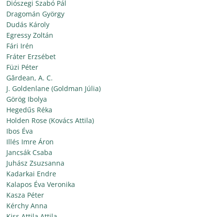
Diószegi Szabó Pál
Dragomán György
Dudás Károly
Egressy Zoltán
Fári Irén
Fráter Erzsébet
Füzi Péter
Gărdean, A. C.
J. Goldenlane (Goldman Júlia)
Görög Ibolya
Hegedűs Réka
Holden Rose (Kovács Attila)
Ibos Éva
Illés Imre Áron
Jancsák Csaba
Juhász Zsuzsanna
Kadarkai Endre
Kalapos Éva Veronika
Kasza Péter
Kérchy Anna
Kiss Attila Attila