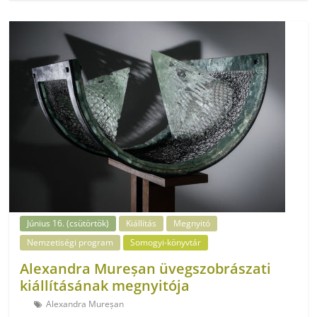
Június 16. (csütörtök)
Kiállítás
Megnyitó
Nemzetiségi program
Somogyi-könyvtár
Alexandra Mureșan üvegszobrászati
kiállításának megnyitója
Alexandra Mureșan