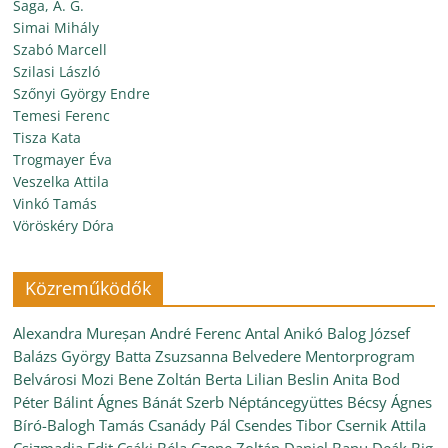
Saga, A. G.
Simai Mihály
Szabó Marcell
Szilasi László
Szőnyi György Endre
Temesi Ferenc
Tisza Kata
Trogmayer Éva
Veszelka Attila
Vinkó Tamás
Vöröskéry Dóra
Közreműködők
Alexandra Mureșan
André Ferenc
Antal Anikó
Balog József
Balázs György
Batta Zsuzsanna
Belvedere Mentorprogram
Belvárosi Mozi
Bene Zoltán
Berta Lilian
Beslin Anita
Bod
Péter
Bálint Ágnes
Bánát Szerb Néptáncegyüttes
Bécsy Ágnes
Bíró-Balogh Tamás
Csanády Pál
Csendes Tibor
Csernik Attila