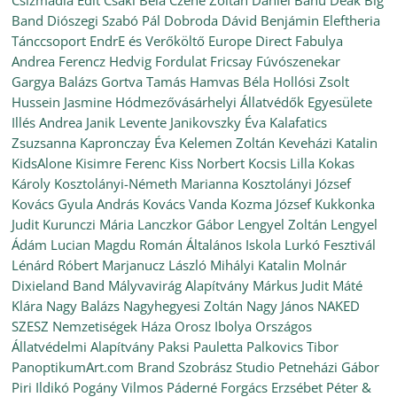
Csizmadia Edit
Csáki Béla
Czene Zoltán
Daniel Banu
Deák Big
Band
Diószegi Szabó Pál
Dobroda
Dávid Benjámin
Eleftheria
Tánccsoport
EndrE és Verőköltő
Europe Direct
Fabulya
Andrea
Ferencz Hedvig
Fordulat
Fricsay Fúvószenekar
Gargya Balázs
Gortva Tamás
Hamvas Béla
Hollósi Zsolt
Hussein Jasmine
Hódmezővásárhelyi Állatvédők Egyesülete
Illés Andrea
Janik Levente
Janikovszky Éva
Kalafatics
Zsuzsanna
Kapronczay Éva
Kelemen Zoltán
Keveházi Katalin
KidsAlone
Kisimre Ferenc
Kiss Norbert
Kocsis Lilla
Kokas
Károly
Kosztolányi-Németh Marianna
Kosztolányi József
Kovács Gyula András
Kovács Vanda
Kozma József
Kukkonka
Judit
Kurunczi Mária
Lanczkor Gábor
Lengyel Zoltán
Lengyel
Ádám
Lucian Magdu Román Általános Iskola
Lurkó Fesztivál
Lénárd Róbert
Marjanucz László
Mihályi Katalin
Molnár
Dixieland Band
Mályvavirág Alapítvány
Márkus Judit
Máté
Klára
Nagy Balázs
Nagyhegyesi Zoltán
Nagy János
NAKED
SZESZ
Nemzetiségek Háza
Orosz Ibolya
Országos
Állatvédelmi Alapítvány
Paksi Pauletta
Palkovics Tibor
PanoptikumArt.com Brand Szobrász Studio
Petneházi Gábor
Piri Ildikó
Pogány Vilmos
Páderné Forgács Erzsébet
Péter &