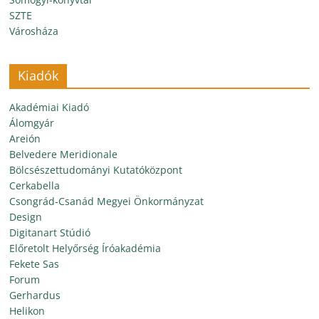
SZTE
Városháza
Kiadók
Akadémiai Kiadó
Álomgyár
Areión
Belvedere Meridionale
Bölcsészettudományi Kutatóközpont
Cerkabella
Csongrád-Csanád Megyei Önkormányzat
Design
Digitanart Stúdió
Előretolt Helyőrség Íróakadémia
Fekete Sas
Forum
Gerhardus
Helikon