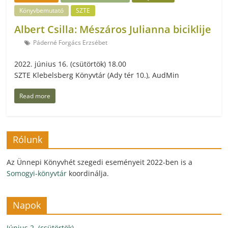
Könyvbemutató
SZTE
Albert Csilla: Mészáros Julianna biciklije
Páderné Forgács Erzsébet
2022. június 16. (csütörtök) 18.00
SZTE Klebelsberg Könyvtár (Ady tér 10.), AudMin
Read more
Rólunk
Az Ünnepi Könyvhét szegedi eseményeit 2022-ben is a
Somogyi-könyvtár
koordinálja.
Napok
Június 2. (csütörtök)