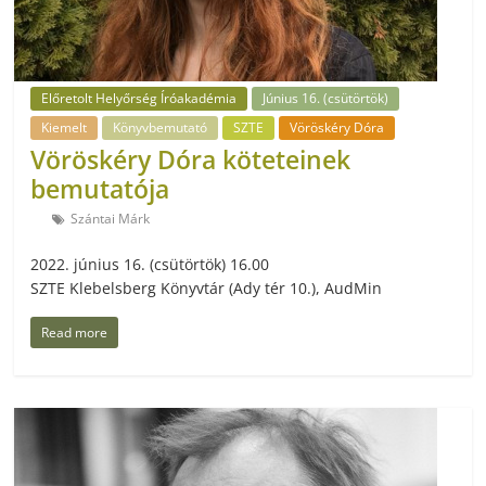
Előretolt Helyőrség Íróakadémia
Június 16. (csütörtök)
Kiemelt
Könyvbemutató
SZTE
Vöröskéry Dóra
Vöröskéry Dóra köteteinek
bemutatója
Szántai Márk
2022. június 16. (csütörtök) 16.00
SZTE Klebelsberg Könyvtár (Ady tér 10.), AudMin
Read more