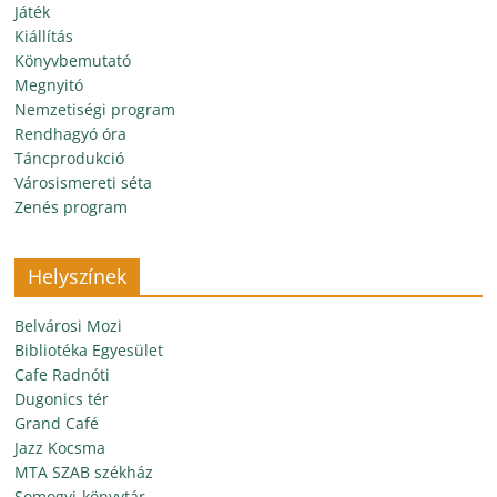
Játék
Kiállítás
Könyvbemutató
Megnyitó
Nemzetiségi program
Rendhagyó óra
Táncprodukció
Városismereti séta
Zenés program
Helyszínek
Belvárosi Mozi
Bibliotéka Egyesület
Cafe Radnóti
Dugonics tér
Grand Café
Jazz Kocsma
MTA SZAB székház
Somogyi-könyvtár