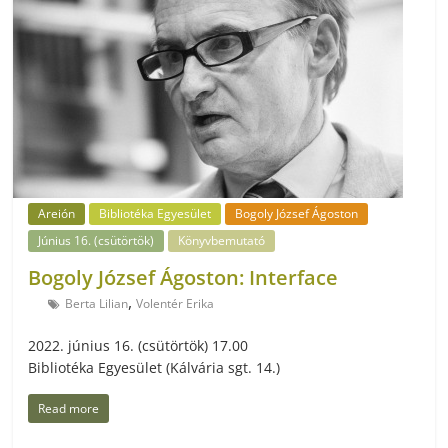
Areión
Bibliotéka Egyesület
Bogoly József Ágoston
Június 16. (csütörtök)
Könyvbemutató
Bogoly József Ágoston: Interface
,
Berta Lilian
Volentér Erika
2022. június 16. (csütörtök) 17.00
Bibliotéka Egyesület (Kálvária sgt. 14.)
Read more