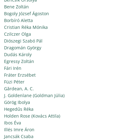
Bene Zoltán
Bogoly József Ágoston
Borbíró Aletta
Cristian Réka Mónika
Czilczer Olga
Diószegi Szabó Pál
Dragomán György
Dudás Károly
Egressy Zoltán
Fári Irén
Fráter Erzsébet
Füzi Péter
Gărdean, A. C.
J. Goldenlane (Goldman Júlia)
Görög Ibolya
Hegedűs Réka
Holden Rose (Kovács Attila)
Ibos Éva
Illés Imre Áron
Jancsák Csaba