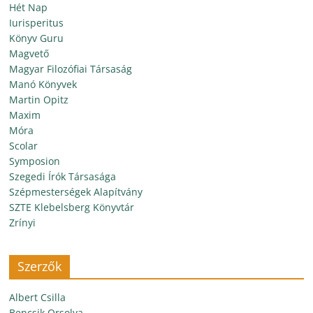
Hét Nap
Iurisperitus
Könyv Guru
Magvető
Magyar Filozófiai Társaság
Manó Könyvek
Martin Opitz
Maxim
Móra
Scolar
Symposion
Szegedi Írók Társasága
Szépmesterségek Alapítvány
SZTE Klebelsberg Könyvtár
Zrínyi
Szerzők
Albert Csilla
Bencsik Orsolya