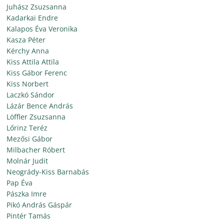
Juhász Zsuzsanna
Kadarkai Endre
Kalapos Éva Veronika
Kasza Péter
Kérchy Anna
Kiss Attila Attila
Kiss Gábor Ferenc
Kiss Norbert
Laczkó Sándor
Lázár Bence András
Löffler Zsuzsanna
Lőrinz Teréz
Mezősi Gábor
Milbacher Róbert
Molnár Judit
Neogrády-Kiss Barnabás
Pap Éva
Pászka Imre
Pikó András Gáspár
Pintér Tamás