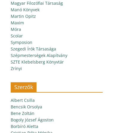
Magyar Filozófiai Társaság
Manó Könyvek
Martin Opitz
Maxim
Móra
Scolar
Symposion
Szegedi Írók Társasága
Szépmesterségek Alapítvány
SZTE Klebelsberg Könyvtár
Zrínyi
Szerzők
Albert Csilla
Bencsik Orsolya
Bene Zoltán
Bogoly József Ágoston
Borbíró Aletta
Cristian Réka Mónika