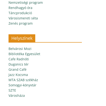
Nemzetiségi program
Rendhagyó óra
Táncprodukció
Városismereti séta
Zenés program
Helyszínek
Belvárosi Mozi
Bibliotéka Egyesület
Cafe Radnóti
Dugonics tér
Grand Café
Jazz Kocsma
MTA SZAB székház
Somogyi-könyvtár
SZTE
Városháza