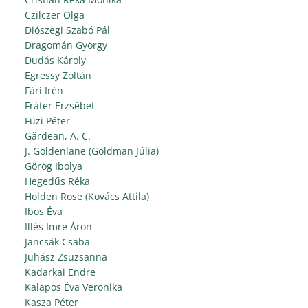
Czilczer Olga
Diószegi Szabó Pál
Dragomán György
Dudás Károly
Egressy Zoltán
Fári Irén
Fráter Erzsébet
Füzi Péter
Gărdean, A. C.
J. Goldenlane (Goldman Júlia)
Görög Ibolya
Hegedűs Réka
Holden Rose (Kovács Attila)
Ibos Éva
Illés Imre Áron
Jancsák Csaba
Juhász Zsuzsanna
Kadarkai Endre
Kalapos Éva Veronika
Kasza Péter