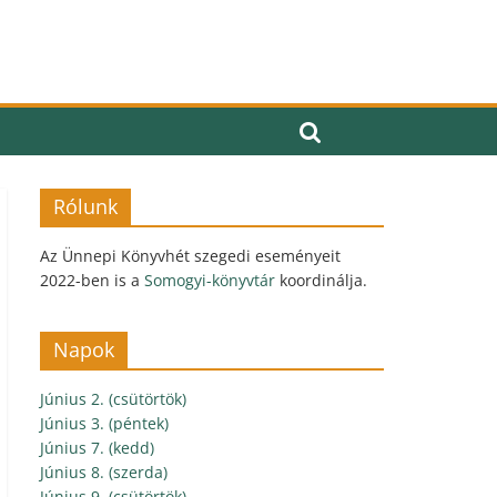
Rólunk
Az Ünnepi Könyvhét szegedi eseményeit
2022-ben is a
Somogyi-könyvtár
koordinálja.
Napok
Június 2. (csütörtök)
Június 3. (péntek)
Június 7. (kedd)
Június 8. (szerda)
Június 9. (csütörtök)