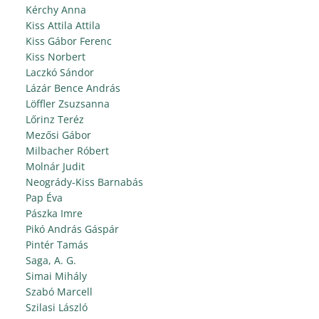
Kérchy Anna
Kiss Attila Attila
Kiss Gábor Ferenc
Kiss Norbert
Laczkó Sándor
Lázár Bence András
Löffler Zsuzsanna
Lőrinz Teréz
Mezősi Gábor
Milbacher Róbert
Molnár Judit
Neogrády-Kiss Barnabás
Pap Éva
Pászka Imre
Pikó András Gáspár
Pintér Tamás
Saga, A. G.
Simai Mihály
Szabó Marcell
Szilasi László