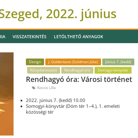
zeged, 2022. június
RIA
VISSZATEKINTÉS
LETÖLTHETŐ ANYAGOK
Design
J. Goldenlane (Goldman Júlia)
Június 7. (kedd)
Könyvbemutató
Rendhagyó óra
Somogyi-könyvtár
Rendhagyó óra: Városi történet
Kocsis Lilla
2022. június 7. (kedd) 10.00
Somogyi-könyvtár (Dóm tér 1–4.), 1. emeleti
közösségi tér