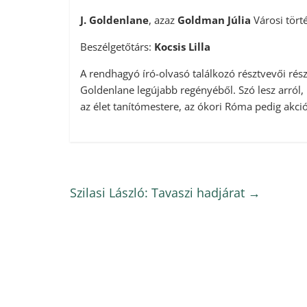
J. Goldenlane
, azaz
Goldman Júlia
Városi tört
Beszélgetőtárs:
Kocsis Lilla
A rendhagyó író-olvasó találkozó résztvevői rész
Goldenlane legújabb regényéből. Szó lesz arról, 
az élet tanítómestere, az ókori Róma pedig akció
Szilasi László: Tavaszi hadjárat
→