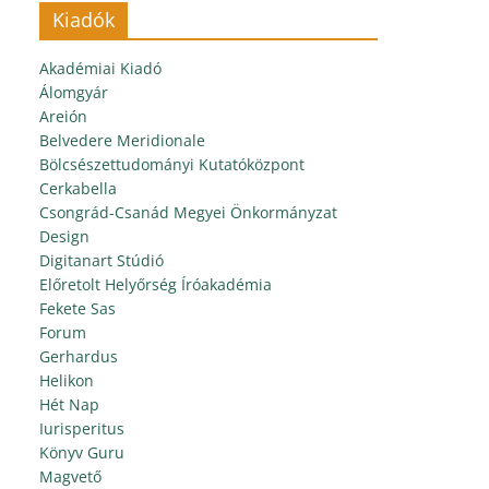
Kiadók
Akadémiai Kiadó
Álomgyár
Areión
Belvedere Meridionale
Bölcsészettudományi Kutatóközpont
Cerkabella
Csongrád-Csanád Megyei Önkormányzat
Design
Digitanart Stúdió
Előretolt Helyőrség Íróakadémia
Fekete Sas
Forum
Gerhardus
Helikon
Hét Nap
Iurisperitus
Könyv Guru
Magvető