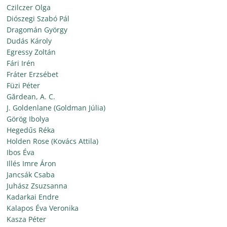
Czilczer Olga
Diószegi Szabó Pál
Dragomán György
Dudás Károly
Egressy Zoltán
Fári Irén
Fráter Erzsébet
Füzi Péter
Gărdean, A. C.
J. Goldenlane (Goldman Júlia)
Görög Ibolya
Hegedűs Réka
Holden Rose (Kovács Attila)
Ibos Éva
Illés Imre Áron
Jancsák Csaba
Juhász Zsuzsanna
Kadarkai Endre
Kalapos Éva Veronika
Kasza Péter