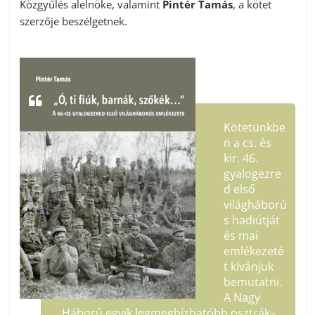
Közgyűlés alelnöke, valamint
Pintér Tamás
, a kötet
szerzője beszélgetnek.
Kötetünkbe
n a cs. és
kir. 46.
gyalogezre
d első
világháború
s hadiútját
és mai
emlékezeté
t kívánjuk
bemutatni.
A Nagy
Háború egyik legmegbízhatóbb osztrák–