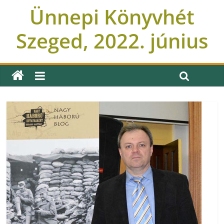
Ünnepi Könyvhét
Szeged, 2022. június