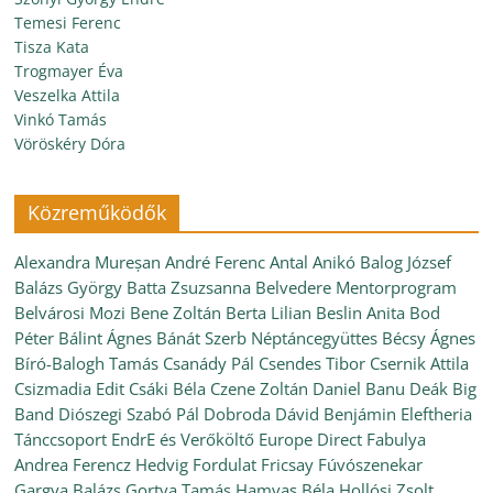
Temesi Ferenc
Tisza Kata
Trogmayer Éva
Veszelka Attila
Vinkó Tamás
Vöröskéry Dóra
Közreműködők
Alexandra Mureșan
André Ferenc
Antal Anikó
Balog József
Balázs György
Batta Zsuzsanna
Belvedere Mentorprogram
Belvárosi Mozi
Bene Zoltán
Berta Lilian
Beslin Anita
Bod
Péter
Bálint Ágnes
Bánát Szerb Néptáncegyüttes
Bécsy Ágnes
Bíró-Balogh Tamás
Csanády Pál
Csendes Tibor
Csernik Attila
Csizmadia Edit
Csáki Béla
Czene Zoltán
Daniel Banu
Deák Big
Band
Diószegi Szabó Pál
Dobroda
Dávid Benjámin
Eleftheria
Tánccsoport
EndrE és Verőköltő
Europe Direct
Fabulya
Andrea
Ferencz Hedvig
Fordulat
Fricsay Fúvószenekar
Gargya Balázs
Gortva Tamás
Hamvas Béla
Hollósi Zsolt