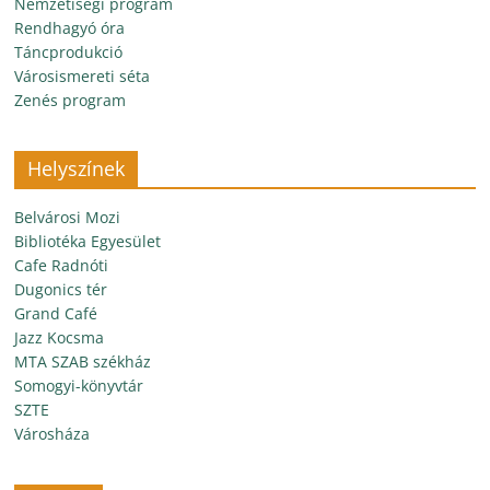
Nemzetiségi program
Rendhagyó óra
Táncprodukció
Városismereti séta
Zenés program
Helyszínek
Belvárosi Mozi
Bibliotéka Egyesület
Cafe Radnóti
Dugonics tér
Grand Café
Jazz Kocsma
MTA SZAB székház
Somogyi-könyvtár
SZTE
Városháza