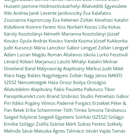
Hussein Jasmine
Hódmezővásárhelyi Állatvédők Egyesülete
Illés Andrea
Janik Levente
Janikovszky Éva
Kalafatics
Zsuzsanna
Kapronczay Éva
Kelemen Zoltán
Keveházi Katalin
KidsAlone
Kisimre Ferenc
Kiss Norbert
Kocsis Lilla
Kokas
Károly
Kosztolányi-Németh Marianna
Kosztolányi József
Kovács Gyula András
Kovács Vanda
Kozma József
Kukkonka
Judit
Kurunczi Mária
Lanczkor Gábor
Lengyel Zoltán
Lengyel
Ádám
Lucian Magdu Román Általános Iskola
Lurkó Fesztivál
Lénárd Róbert
Marjanucz László
Mihályi Katalin
Molnár
Dixieland Band
Mályvavirág Alapítvány
Márkus Judit
Máté
Klára
Nagy Balázs
Nagyhegyesi Zoltán
Nagy János
NAKED
SZESZ
Nemzetiségek Háza
Orosz Ibolya
Országos
Állatvédelmi Alapítvány
Paksi Pauletta
Palkovics Tibor
PanoptikumArt.com Brand Szobrász Studio
Petneházi Gábor
Piri Ildikó
Pogány Vilmos
Páderné Forgács Erzsébet
Péter &
Pan
Retek Erika
Schwimmer-Tóth Tímea
Simona Tănăsescu
Szeged folyóirat
Szegedi Egyetemi Színház (SZESZ)
Szilágyi
Emőke
Szilágyi Zsófia
Szántai Márk
Száraz Ferenc
Székely
Melinda
Sávai-Matuska Ágnes
Talmácsi István
Vajda Tamás