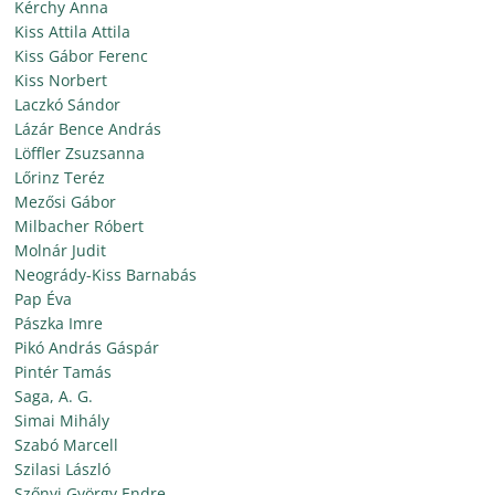
Kérchy Anna
Kiss Attila Attila
Kiss Gábor Ferenc
Kiss Norbert
Laczkó Sándor
Lázár Bence András
Löffler Zsuzsanna
Lőrinz Teréz
Mezősi Gábor
Milbacher Róbert
Molnár Judit
Neogrády-Kiss Barnabás
Pap Éva
Pászka Imre
Pikó András Gáspár
Pintér Tamás
Saga, A. G.
Simai Mihály
Szabó Marcell
Szilasi László
Szőnyi György Endre