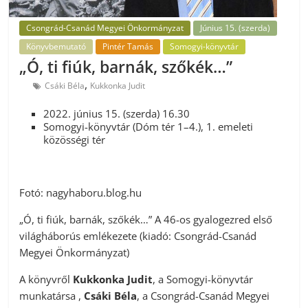
Csongrád-Csanád Megyei Önkormányzat
Június 15. (szerda)
Könyvbemutató
Pintér Tamás
Somogyi-könyvtár
„Ó, ti fiúk, barnák, szőkék…”
,
Csáki Béla
Kukkonka Judit
2022. június 15. (szerda) 16.30
Somogyi-könyvtár (Dóm tér 1–4.), 1. emeleti
közösségi tér
Fotó: nagyhaboru.blog.hu
„Ó, ti fiúk, barnák, szőkék…” A 46-os gyalogezred első
világháborús emlékezete (kiadó: Csongrád-Csanád
Megyei Önkormányzat)
A könyvről
Kukkonka Judit
, a Somogyi-könyvtár
munkatársa ,
Csáki Béla
, a Csongrád-Csanád Megyei