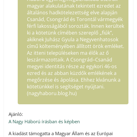
magyar alakulatának tekintett ezredet az
általános hadkötelezettség elve alapján
Csanád, Csongrád és Torontál vármegyék
férfi lakosságából sorozták. Innen kerültek
ki a kötetünk címében szereplő „fiúk”,
akiknek Juhász Gyula a Negyvenhatosok
című költeményében állított örök emléket.
Az itteni településeken ma élők az ő
leszármazottaik. A Csongrád–Csanád
megyei identitás része az egykori 46-os
ezred és az abban küzdők emlékének a
megőrzése és ápolása. Ehhez kívánunk a
kötetünkkel is segítséget nyújtani.
(nagyhaboru.blog.hu)
Ajánló:
A Nagy Háború írásban és képben
A kiadást támogatta a Magyar Állam és az Európai