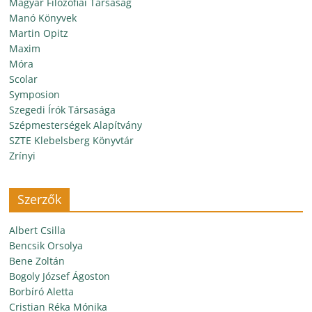
Magyar Filozófiai Társaság
Manó Könyvek
Martin Opitz
Maxim
Móra
Scolar
Symposion
Szegedi Írók Társasága
Szépmesterségek Alapítvány
SZTE Klebelsberg Könyvtár
Zrínyi
Szerzők
Albert Csilla
Bencsik Orsolya
Bene Zoltán
Bogoly József Ágoston
Borbíró Aletta
Cristian Réka Mónika