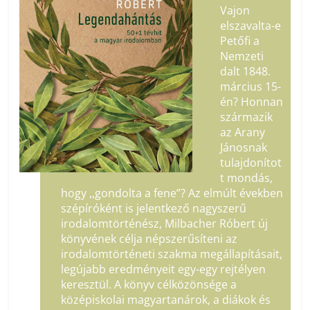
Vajon
elszavalta-e
Petőfi a
Nemzeti
dalt 1848.
március 15-
én? Honnan
származik
az Arany
Jánosnak
tulajdonítot
t mondás,
hogy ,,gondolta a fene”? Az elmúlt években
szépíróként is jelentkező nagyszerű
irodalomtörténész, Milbacher Róbert új
könyvének célja népszerűsíteni az
irodalomtörténeti szakma megállapításait,
legújabb eredményeit egy-egy rejtélyen
keresztül. A könyv célközönsége a
középiskolai magyartanárok, a diákok és