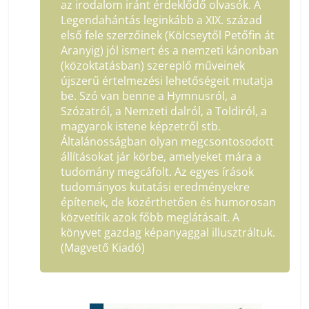
az irodalom iránt érdeklődő olvasók. A
Legendahántás leginkább a XIX. század
első fele szerzőinek (Kölcseytől Petőfin át
Aranyig) jól ismert és a nemzeti kánonban
(közoktatásban) szereplő műveinek
újszerű értelmezési lehetőségeit mutatja
be. Szó van benne a Hymnusról, a
Szózatról, a Nemzeti dalról, a Toldiról, a
magyarok istene képzetről stb.
Általánosságban olyan megcsontosodott
állításokat jár körbe, amelyeket mára a
tudomány megcáfolt. Az egyes írások
tudományos kutatási eredményekre
építenek, de közérthetően és humorosan
közvetítik azok főbb meglátásait. A
könyvet gazdag képanyaggal illusztráltuk.
(Magvető Kiadó)