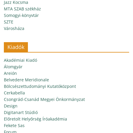
Jazz Kocsma
MTA SZAB székház
Somogyi-könyvtár
SZTE
Városháza
Kiadók
Akadémiai Kiadó
Álomgyár
Areión
Belvedere Meridionale
Bölcsészettudományi Kutatóközpont
Cerkabella
Csongrád-Csanád Megyei Önkormányzat
Design
Digitanart Stúdió
Előretolt Helyőrség Íróakadémia
Fekete Sas
Forum