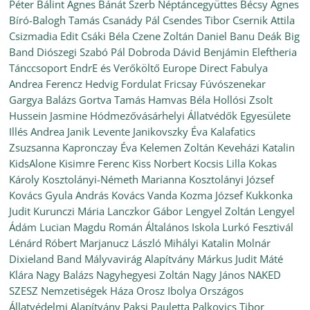
Péter
Bálint Ágnes
Bánát Szerb Néptáncegyüttes
Bécsy Ágnes
Bíró-Balogh Tamás
Csanády Pál
Csendes Tibor
Csernik Attila
Csizmadia Edit
Csáki Béla
Czene Zoltán
Daniel Banu
Deák Big
Band
Diószegi Szabó Pál
Dobroda
Dávid Benjámin
Eleftheria
Tánccsoport
EndrE és Verőköltő
Europe Direct
Fabulya
Andrea
Ferencz Hedvig
Fordulat
Fricsay Fúvószenekar
Gargya Balázs
Gortva Tamás
Hamvas Béla
Hollósi Zsolt
Hussein Jasmine
Hódmezővásárhelyi Állatvédők Egyesülete
Illés Andrea
Janik Levente
Janikovszky Éva
Kalafatics
Zsuzsanna
Kapronczay Éva
Kelemen Zoltán
Keveházi Katalin
KidsAlone
Kisimre Ferenc
Kiss Norbert
Kocsis Lilla
Kokas
Károly
Kosztolányi-Németh Marianna
Kosztolányi József
Kovács Gyula András
Kovács Vanda
Kozma József
Kukkonka
Judit
Kurunczi Mária
Lanczkor Gábor
Lengyel Zoltán
Lengyel
Ádám
Lucian Magdu Román Általános Iskola
Lurkó Fesztivál
Lénárd Róbert
Marjanucz László
Mihályi Katalin
Molnár
Dixieland Band
Mályvavirág Alapítvány
Márkus Judit
Máté
Klára
Nagy Balázs
Nagyhegyesi Zoltán
Nagy János
NAKED
SZESZ
Nemzetiségek Háza
Orosz Ibolya
Országos
Állatvédelmi Alapítvány
Paksi Pauletta
Palkovics Tibor