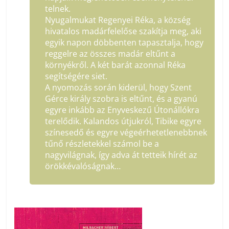
telnek.
Nyugalmukat Regenyei Réka, a község
hivatalos madárfelelőse szakítja meg, aki
egyik napon döbbenten tapasztalja, hogy
reggelre az összes madár eltűnt a
környékről. A két barát azonnal Réka
segítségére siet.
A nyomozás során kiderül, hogy Szent
Gérce király szobra is eltűnt, és a gyanú
egyre inkább az Enyveskezű Útonállókra
terelődik. Kalandos útjukról, Tibike egyre
színesedő és egyre végeérhetetlenebbnek
tűnő részletekkel számol be a
nagyvilágnak, így adva át tetteik hírét az
örökkévalóságnak…