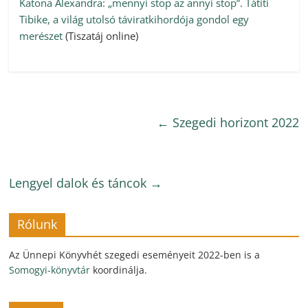
Katona Alexandra: „mennyi stop az annyi stop”. Tátiti
Tibike, a világ utolsó táviratkihordója gondol egy
merészet
(Tiszatáj online)
←
Szegedi horizont 2022
Lengyel dalok és táncok
→
Rólunk
Az Ünnepi Könyvhét szegedi eseményeit 2022-ben is a
Somogyi-könyvtár
koordinálja.