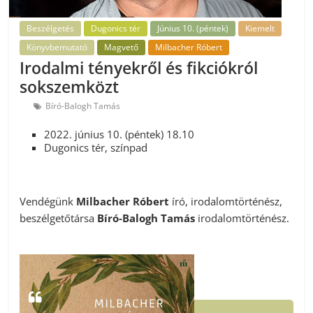
Beszélgetés
Dugonics tér
Június 10. (péntek)
Kiemelt
Könyvbemutató
Magvető
Milbacher Róbert
Irodalmi tényekről és fikciókról
sokszemközt
Bíró-Balogh Tamás
2022. június 10. (péntek) 18.10
Dugonics tér, színpad
Vendégünk
Milbacher Róbert
író, irodalomtörténész,
beszélgetőtársa
Bíró-Balogh Tamás
irodalomtörténész.