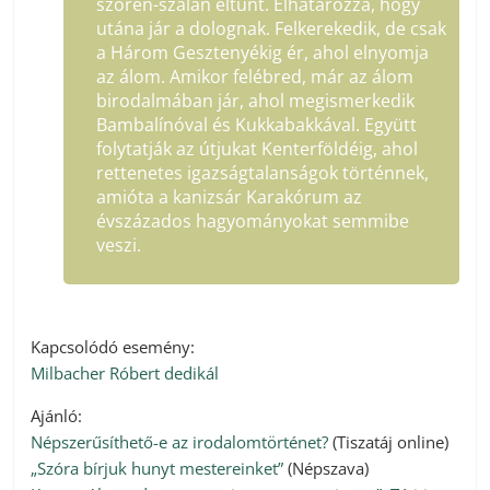
szőrén-szálán eltűnt. Elhatározza, hogy
utána jár a dolognak. Felkerekedik, de csak
a Három Gesztenyékig ér, ahol elnyomja
az álom. Amikor felébred, már az álom
birodalmában jár, ahol megismerkedik
Bambalínóval és Kukkabakkával. Együtt
folytatják az útjukat Kenterföldéig, ahol
rettenetes igazságtalanságok történnek,
amióta a kanizsár Karakórum az
évszázados hagyományokat semmibe
veszi.
Kapcsolódó esemény:
Milbacher Róbert dedikál
Ajánló:
Népszerűsíthető-e az irodalomtörténet?
(Tiszatáj online)
„Szóra bírjuk hunyt mestereinket”
(Népszava)