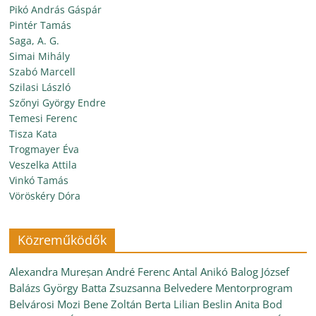
Pikó András Gáspár
Pintér Tamás
Saga, A. G.
Simai Mihály
Szabó Marcell
Szilasi László
Szőnyi György Endre
Temesi Ferenc
Tisza Kata
Trogmayer Éva
Veszelka Attila
Vinkó Tamás
Vöröskéry Dóra
Közreműködők
Alexandra Mureșan
André Ferenc
Antal Anikó
Balog József
Balázs György
Batta Zsuzsanna
Belvedere Mentorprogram
Belvárosi Mozi
Bene Zoltán
Berta Lilian
Beslin Anita
Bod