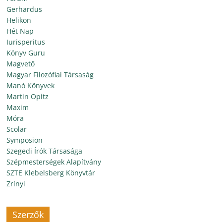
Gerhardus
Helikon
Hét Nap
Iurisperitus
Könyv Guru
Magvető
Magyar Filozófiai Társaság
Manó Könyvek
Martin Opitz
Maxim
Móra
Scolar
Symposion
Szegedi Írók Társasága
Szépmesterségek Alapítvány
SZTE Klebelsberg Könyvtár
Zrínyi
Szerzők