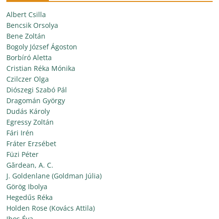
Albert Csilla
Bencsik Orsolya
Bene Zoltán
Bogoly József Ágoston
Borbíró Aletta
Cristian Réka Mónika
Czilczer Olga
Diószegi Szabó Pál
Dragomán György
Dudás Károly
Egressy Zoltán
Fári Irén
Fráter Erzsébet
Füzi Péter
Gărdean, A. C.
J. Goldenlane (Goldman Júlia)
Görög Ibolya
Hegedűs Réka
Holden Rose (Kovács Attila)
Ibos Éva