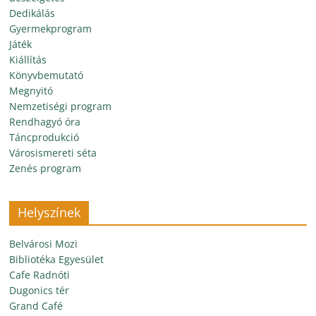
Dedikálás
Gyermekprogram
Játék
Kiállítás
Könyvbemutató
Megnyitó
Nemzetiségi program
Rendhagyó óra
Táncprodukció
Városismereti séta
Zenés program
Helyszínek
Belvárosi Mozi
Bibliotéka Egyesület
Cafe Radnóti
Dugonics tér
Grand Café