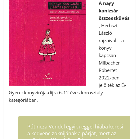
A nagy
kanizsár
összeesküvés
,
Herbszt
László
rajzaival – a
könyv
kapcsán
Milbacher
Róbertet
2022-ben
jelölték az Év
Gyerekkönyvírója-díjra 6-12 éves korosztály
kategóriában.
Pótincza Vendel egyik reggel hiába keresi
a kedvenc zoknijának a párját, mert az