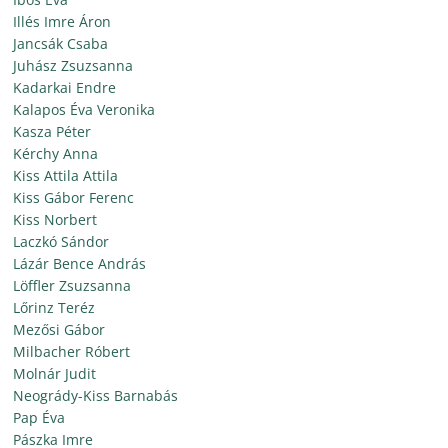
Illés Imre Áron
Jancsák Csaba
Juhász Zsuzsanna
Kadarkai Endre
Kalapos Éva Veronika
Kasza Péter
Kérchy Anna
Kiss Attila Attila
Kiss Gábor Ferenc
Kiss Norbert
Laczkó Sándor
Lázár Bence András
Löffler Zsuzsanna
Lőrinz Teréz
Mezősi Gábor
Milbacher Róbert
Molnár Judit
Neogrády-Kiss Barnabás
Pap Éva
Pászka Imre