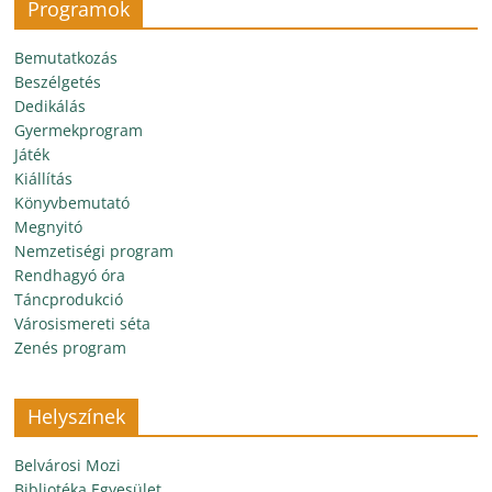
Programok
Bemutatkozás
Beszélgetés
Dedikálás
Gyermekprogram
Játék
Kiállítás
Könyvbemutató
Megnyitó
Nemzetiségi program
Rendhagyó óra
Táncprodukció
Városismereti séta
Zenés program
Helyszínek
Belvárosi Mozi
Bibliotéka Egyesület