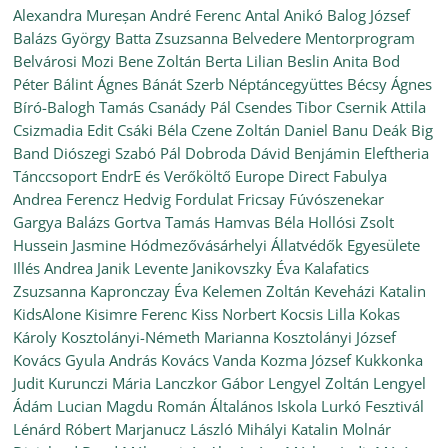
Alexandra Mureșan
André Ferenc
Antal Anikó
Balog József
Balázs György
Batta Zsuzsanna
Belvedere Mentorprogram
Belvárosi Mozi
Bene Zoltán
Berta Lilian
Beslin Anita
Bod
Péter
Bálint Ágnes
Bánát Szerb Néptáncegyüttes
Bécsy Ágnes
Bíró-Balogh Tamás
Csanády Pál
Csendes Tibor
Csernik Attila
Csizmadia Edit
Csáki Béla
Czene Zoltán
Daniel Banu
Deák Big
Band
Diószegi Szabó Pál
Dobroda
Dávid Benjámin
Eleftheria
Tánccsoport
EndrE és Verőköltő
Europe Direct
Fabulya
Andrea
Ferencz Hedvig
Fordulat
Fricsay Fúvószenekar
Gargya Balázs
Gortva Tamás
Hamvas Béla
Hollósi Zsolt
Hussein Jasmine
Hódmezővásárhelyi Állatvédők Egyesülete
Illés Andrea
Janik Levente
Janikovszky Éva
Kalafatics
Zsuzsanna
Kapronczay Éva
Kelemen Zoltán
Keveházi Katalin
KidsAlone
Kisimre Ferenc
Kiss Norbert
Kocsis Lilla
Kokas
Károly
Kosztolányi-Németh Marianna
Kosztolányi József
Kovács Gyula András
Kovács Vanda
Kozma József
Kukkonka
Judit
Kurunczi Mária
Lanczkor Gábor
Lengyel Zoltán
Lengyel
Ádám
Lucian Magdu Román Általános Iskola
Lurkó Fesztivál
Lénárd Róbert
Marjanucz László
Mihályi Katalin
Molnár