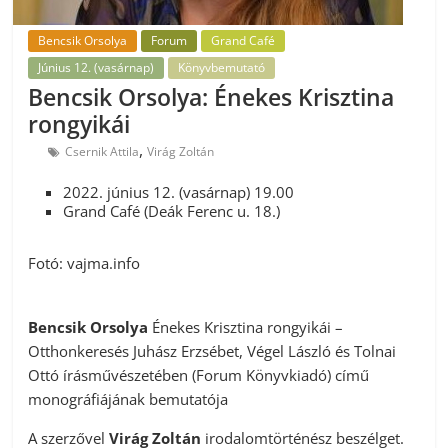
Bencsik Orsolya
Forum
Grand Café
Június 12. (vasárnap)
Könyvbemutató
Bencsik Orsolya: Énekes Krisztina
rongyikái
,
Csernik Attila
Virág Zoltán
2022. június 12. (vasárnap) 19.00
Grand Café (Deák Ferenc u. 18.)
Fotó: vajma.info
Bencsik Orsolya
Énekes Krisztina rongyikái –
Otthonkeresés Juhász Erzsébet, Végel László és Tolnai
Ottó írásművészetében (Forum Könyvkiadó) című
monográfiájának bemutatója
A szerzővel
Virág Zoltán
irodalomtörténész beszélget.