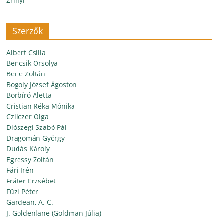
Zrínyi
Szerzők
Albert Csilla
Bencsik Orsolya
Bene Zoltán
Bogoly József Ágoston
Borbíró Aletta
Cristian Réka Mónika
Czilczer Olga
Diószegi Szabó Pál
Dragomán György
Dudás Károly
Egressy Zoltán
Fári Irén
Fráter Erzsébet
Füzi Péter
Gărdean, A. C.
J. Goldenlane (Goldman Júlia)