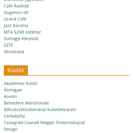
Cafe Radnóti
Dugonics tér
Grand Café
Jazz Kocsma
MTA SZAB székház
Somogyi-könyvtár
SZTE
Városháza
Kiadók
Akadémiai Kiadó
Álomgyár
Areión
Belvedere Meridionale
Bölcsészettudományi Kutatóközpont
Cerkabella
Csongrád-Csanád Megyei Önkormányzat
Design