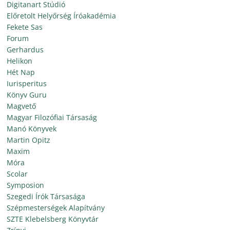
Digitanart Stúdió
Előretolt Helyőrség Íróakadémia
Fekete Sas
Forum
Gerhardus
Helikon
Hét Nap
Iurisperitus
Könyv Guru
Magvető
Magyar Filozófiai Társaság
Manó Könyvek
Martin Opitz
Maxim
Móra
Scolar
Symposion
Szegedi Írók Társasága
Szépmesterségek Alapítvány
SZTE Klebelsberg Könyvtár