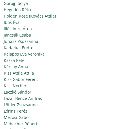
Görög Ibolya
Hegedűs Réka
Holden Rose (Kovács Attila)
Ibos Éva
Illés Imre Áron
Jancsák Csaba
Juhász Zsuzsanna
Kadarkai Endre
Kalapos Éva Veronika
Kasza Péter
Kérchy Anna
Kiss Attila Attila
Kiss Gábor Ferenc
Kiss Norbert
Laczkó Sándor
Lázár Bence András
Löffler Zsuzsanna
Lőrinz Teréz
Mezősi Gábor
Milbacher Róbert