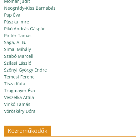
Molnár Judit
Neogrády-Kiss Barnabás
Pap Éva
Pászka Imre
Pikó András Gáspár
Pintér Tamás
Saga, A. G.
Simai Mihály
Szabó Marcell
Szilasi László
Szőnyi György Endre
Temesi Ferenc
Tisza Kata
Trogmayer Éva
Veszelka Attila
Vinkó Tamás
Vöröskéry Dóra
Közreműködők