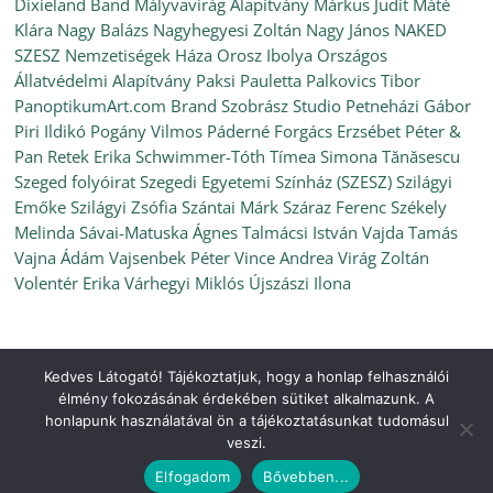
Dixieland Band
Mályvavirág Alapítvány
Márkus Judit
Máté
Klára
Nagy Balázs
Nagyhegyesi Zoltán
Nagy János
NAKED
SZESZ
Nemzetiségek Háza
Orosz Ibolya
Országos
Állatvédelmi Alapítvány
Paksi Pauletta
Palkovics Tibor
PanoptikumArt.com Brand Szobrász Studio
Petneházi Gábor
Piri Ildikó
Pogány Vilmos
Páderné Forgács Erzsébet
Péter &
Pan
Retek Erika
Schwimmer-Tóth Tímea
Simona Tănăsescu
Szeged folyóirat
Szegedi Egyetemi Színház (SZESZ)
Szilágyi
Emőke
Szilágyi Zsófia
Szántai Márk
Száraz Ferenc
Székely
Melinda
Sávai-Matuska Ágnes
Talmácsi István
Vajda Tamás
Vajna Ádám
Vajsenbek Péter
Vince Andrea
Virág Zoltán
Volentér Erika
Várhegyi Miklós
Újszászi Ilona
Kedves Látogató! Tájékoztatjuk, hogy a honlap felhasználói
Copyright © 2026
Ünnepi Könyvhét Szeged, 2022. június
. All
élmény fokozásának érdekében sütiket alkalmazunk. A
rights reserved.
honlapunk használatával ön a tájékoztatásunkat tudomásul
Theme:
ColorMag
by ThemeGrill. Powered by
WordPress
.
veszi.
Elfogadom
Bővebben...