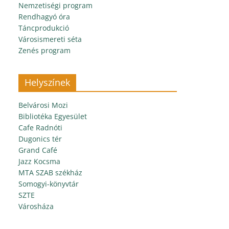
Nemzetiségi program
Rendhagyó óra
Táncprodukció
Városismereti séta
Zenés program
Helyszínek
Belvárosi Mozi
Bibliotéka Egyesület
Cafe Radnóti
Dugonics tér
Grand Café
Jazz Kocsma
MTA SZAB székház
Somogyi-könyvtár
SZTE
Városháza