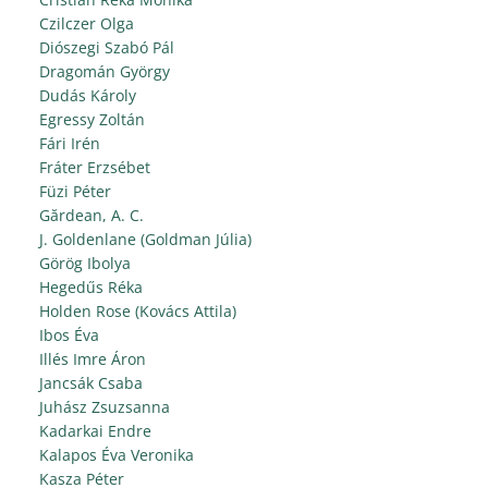
Czilczer Olga
Diószegi Szabó Pál
Dragomán György
Dudás Károly
Egressy Zoltán
Fári Irén
Fráter Erzsébet
Füzi Péter
Gărdean, A. C.
J. Goldenlane (Goldman Júlia)
Görög Ibolya
Hegedűs Réka
Holden Rose (Kovács Attila)
Ibos Éva
Illés Imre Áron
Jancsák Csaba
Juhász Zsuzsanna
Kadarkai Endre
Kalapos Éva Veronika
Kasza Péter