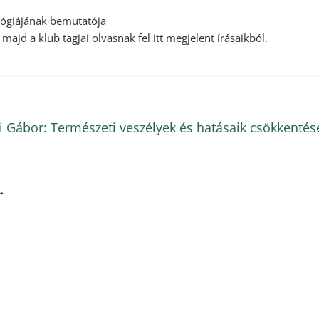
lógiájának bemutatója
majd a klub tagjai olvasnak fel itt megjelent írásaikból.
 Gábor: Természeti veszélyek és hatásaik csökkentés
→