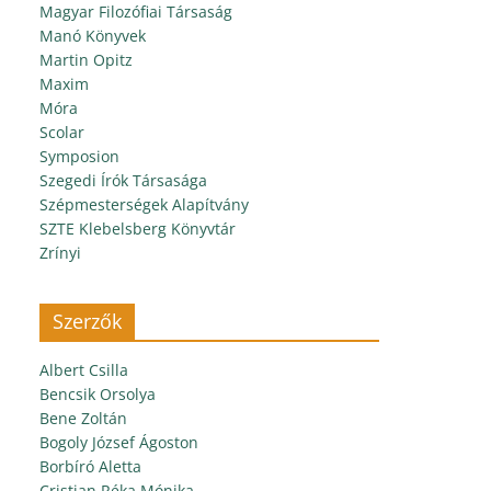
Magyar Filozófiai Társaság
Manó Könyvek
Martin Opitz
Maxim
Móra
Scolar
Symposion
Szegedi Írók Társasága
Szépmesterségek Alapítvány
SZTE Klebelsberg Könyvtár
Zrínyi
Szerzők
Albert Csilla
Bencsik Orsolya
Bene Zoltán
Bogoly József Ágoston
Borbíró Aletta
Cristian Réka Mónika