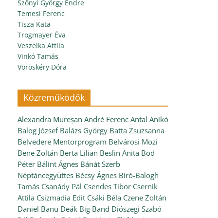
Szőnyi György Endre
Temesi Ferenc
Tisza Kata
Trogmayer Éva
Veszelka Attila
Vinkó Tamás
Vöröskéry Dóra
Közreműködők
Alexandra Mureșan
André Ferenc
Antal Anikó
Balog József
Balázs György
Batta Zsuzsanna
Belvedere Mentorprogram
Belvárosi Mozi
Bene Zoltán
Berta Lilian
Beslin Anita
Bod
Péter
Bálint Ágnes
Bánát Szerb
Néptáncegyüttes
Bécsy Ágnes
Bíró-Balogh
Tamás
Csanády Pál
Csendes Tibor
Csernik
Attila
Csizmadia Edit
Csáki Béla
Czene Zoltán
Daniel Banu
Deák Big Band
Diószegi Szabó