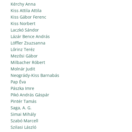
Kérchy Anna
Kiss Attila Attila
Kiss Gábor Ferenc
Kiss Norbert
Laczkó Sándor
Lázár Bence András
Löffler Zsuzsanna
Lőrinz Teréz
Mezősi Gábor
Milbacher Róbert
Molnár Judit
Neogrády-Kiss Barnabás
Pap Éva
Pászka Imre
Pikó András Gáspár
Pintér Tamás
Saga, A. G.
Simai Mihály
Szabó Marcell
Szilasi László