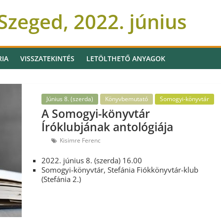
zeged, 2022. június
RIA
VISSZATEKINTÉS
LETÖLTHETŐ ANYAGOK
Június 8. (szerda)
Könyvbemutató
Somogyi-könyvtár
A Somogyi-könyvtár
Íróklubjának antológiája
Kisimre Ferenc
2022. június 8. (szerda) 16.00
Somogyi-könyvtár, Stefánia Fiókkönyvtár-klub
(Stefánia 2.)