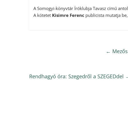
A Somogyi-könyvtár Íróklubja Tavasz című anto
A kötetet
Kisimre Ferenc
publicista mutatja be, 
←
Mezősi
Rendhagyó óra: Szegedről a SZEGEDdel