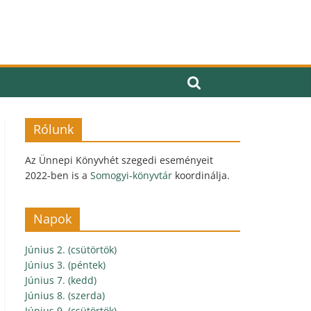
Rólunk
Az Ünnepi Könyvhét szegedi eseményeit
2022-ben is a
Somogyi-könyvtár
koordinálja.
Napok
Június 2. (csütörtök)
Június 3. (péntek)
Június 7. (kedd)
Június 8. (szerda)
Június 9. (csütörtök)