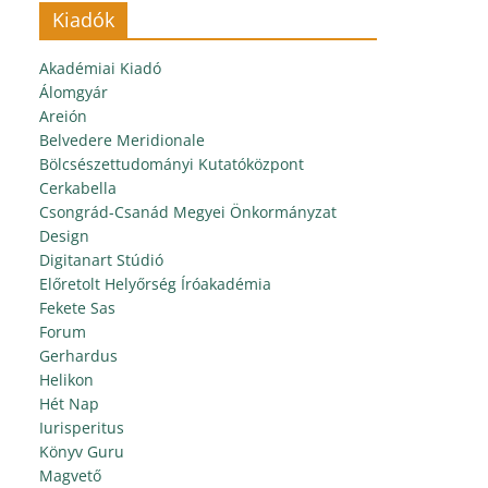
Kiadók
Akadémiai Kiadó
Álomgyár
Areión
Belvedere Meridionale
Bölcsészettudományi Kutatóközpont
Cerkabella
Csongrád-Csanád Megyei Önkormányzat
Design
Digitanart Stúdió
Előretolt Helyőrség Íróakadémia
Fekete Sas
Forum
Gerhardus
Helikon
Hét Nap
Iurisperitus
Könyv Guru
Magvető