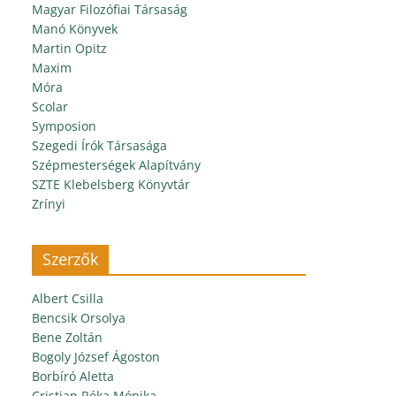
Magyar Filozófiai Társaság
Manó Könyvek
Martin Opitz
Maxim
Móra
Scolar
Symposion
Szegedi Írók Társasága
Szépmesterségek Alapítvány
SZTE Klebelsberg Könyvtár
Zrínyi
Szerzők
Albert Csilla
Bencsik Orsolya
Bene Zoltán
Bogoly József Ágoston
Borbíró Aletta
Cristian Réka Mónika