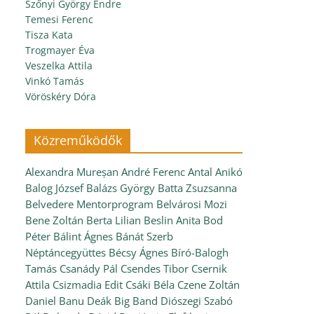
Szőnyi György Endre
Temesi Ferenc
Tisza Kata
Trogmayer Éva
Veszelka Attila
Vinkó Tamás
Vöröskéry Dóra
Közreműködők
Alexandra Mureșan
André Ferenc
Antal Anikó
Balog József
Balázs György
Batta Zsuzsanna
Belvedere Mentorprogram
Belvárosi Mozi
Bene Zoltán
Berta Lilian
Beslin Anita
Bod
Péter
Bálint Ágnes
Bánát Szerb
Néptáncegyüttes
Bécsy Ágnes
Bíró-Balogh
Tamás
Csanády Pál
Csendes Tibor
Csernik
Attila
Csizmadia Edit
Csáki Béla
Czene Zoltán
Daniel Banu
Deák Big Band
Diószegi Szabó