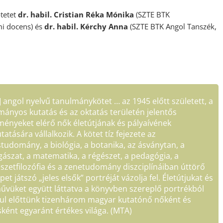
tetet
dr. habil. Cristian Réka Mónika
(SZTE BTK
mi docens) és
dr. habil. Kérchy Anna
(SZTE BTK Angol Tanszék,
] angol nyelvű tanulmánykötet … az 1945 előtt született, a
ányos kutatás és az oktatás területén jelentős
ényeket elérő nők életútjának és pályaívének
atására vállalkozik. A kötet tíz fejezete az
tudomány, a biológia, a botanika, az ásványtan, a
agászat, a matematika, a régészet, a pedagógia, a
zetfilozófia és a zenetudomány diszciplínáiban úttörő
pet játszó „jeles elsők” portréját vázolja fel. Életútjukat és
űvüket együtt láttatva a könyvben szereplő portrékból
rul előttünk tizenhárom magyar kutatónő nőként és
ként egyaránt értékes világa. (MTA)