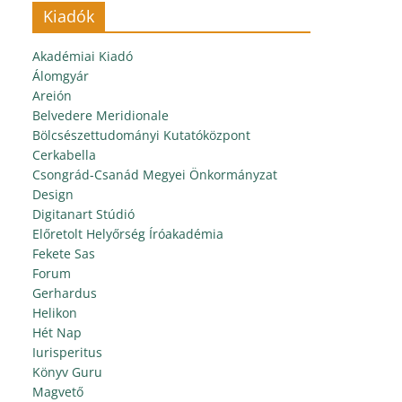
Kiadók
Akadémiai Kiadó
Álomgyár
Areión
Belvedere Meridionale
Bölcsészettudományi Kutatóközpont
Cerkabella
Csongrád-Csanád Megyei Önkormányzat
Design
Digitanart Stúdió
Előretolt Helyőrség Íróakadémia
Fekete Sas
Forum
Gerhardus
Helikon
Hét Nap
Iurisperitus
Könyv Guru
Magvető