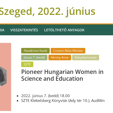
zeged, 2022. június
RIA
VISSZATEKINTÉS
LETÖLTHETŐ ANYAGOK
Akadémiai Kiadó
Cristian Réka Mónika
Június 7. (kedd)
Kérchy Anna
Könyvbemutató
SZTE
Pioneer Hungarian Women in
Science and Education
2022. június 7. (kedd) 18.00
SZTE Klebelsberg Könyvtár (Ady tér 10.), AudMin