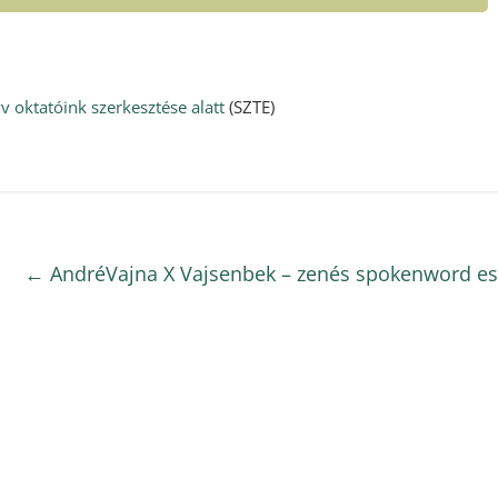
 oktatóink szerkesztése alatt
(SZTE)
←
AndréVajna X Vajsenbek – zenés spokenword es