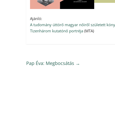
Ajánló:
A tudomány úttörő magyar nőiről született könyv
Tizenhárom kutatónő portréja
(MTA)
Pap Éva: Megbocsátás
→