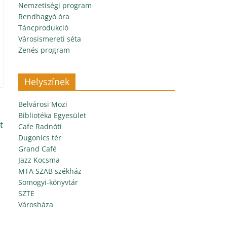
Nemzetiségi program
Rendhagyó óra
Táncprodukció
Városismereti séta
Zenés program
Helyszínek
Belvárosi Mozi
Bibliotéka Egyesület
t
Cafe Radnóti
Dugonics tér
Grand Café
Jazz Kocsma
MTA SZAB székház
Somogyi-könyvtár
SZTE
Városháza