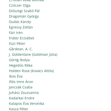
Czilczer Olga
Diószegi Szabó Pál
Dragomán György
Dudás Károly
Egressy Zoltán
Fári Irén
Fráter Erzsébet
Füzi Péter
Gărdean, A. C.
J. Goldenlane (Goldman Júlia)
Görög Ibolya
Hegedűs Réka
Holden Rose (Kovács Attila)
Ibos Éva
Illés Imre Áron
Jancsák Csaba
Juhász Zsuzsanna
Kadarkai Endre
Kalapos Éva Veronika
Kasza Péter