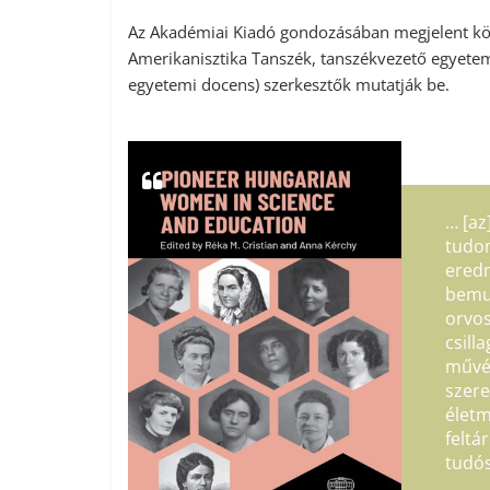
Az Akadémiai Kiadó gondozásában megjelent kö
Amerikanisztika Tanszék, tanszékvezető egyete
egyetemi docens) szerkesztők mutatják be.
… [az
tudom
eredm
bemut
orvos
csill
művés
szere
életm
feltá
tudós