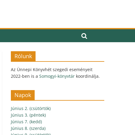
Rólunk
Az Ünnepi Könyvhét szegedi eseményeit
2022-ben is a
Somogyi-könyvtár
koordinálja.
Napok
Június 2. (csütörtök)
Június 3. (péntek)
Június 7. (kedd)
Június 8. (szerda)
Június 9. (csütörtök)