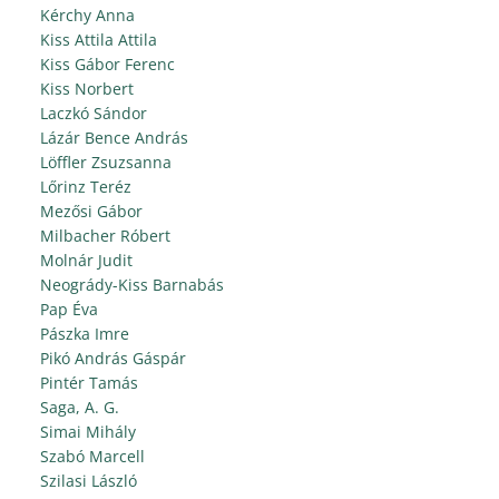
Kérchy Anna
Kiss Attila Attila
Kiss Gábor Ferenc
Kiss Norbert
Laczkó Sándor
Lázár Bence András
Löffler Zsuzsanna
Lőrinz Teréz
Mezősi Gábor
Milbacher Róbert
Molnár Judit
Neogrády-Kiss Barnabás
Pap Éva
Pászka Imre
Pikó András Gáspár
Pintér Tamás
Saga, A. G.
Simai Mihály
Szabó Marcell
Szilasi László